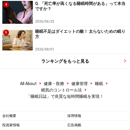
パー、夜型と朝型、安眠型と不眠型など、いくつかのタ
Q. 「死亡率が高くなる睡眠時間がある」って本当
4
ですか？
イプにも分けられています。
2026/06/25
「８時間眠らないといけない」という、間違った思い込
睡眠不足はダイエットの敵！ 太らないための眠り
5
みにとらわれていると、あなたの貴重な時間を寝床の中
方
で失ってしまいます。自分に必要かつ十分な睡眠時間を
2026/08/01
知り、その時間だけ深く眠ることが、健康で効率の良い
人生につながることを理解しましょう。
ランキングをもっと見る
では次に、睡眠の現状を知って、睡眠時間の目標を立て
>
>
>
>
All About
健康・医療
健康管理
睡眠
ましょう。
>
眠気のコントロール法
「睡眠日誌」で良質な短時間睡眠を実現！
※記事内容は執筆時点のものです。最新の内容をご確認くださ
会社概要
採用情報
い。
※当サイトにおける医師・医療従事者等による情報の提供は、診
投資家情報
広告掲載
断・治療行為ではありません。診断・治療を必要とする方は、適