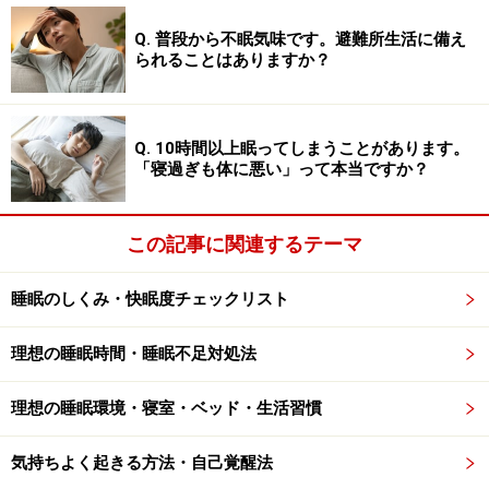
Q. 普段から不眠気味です。避難所生活に備え
られることはありますか？
寝床にいる時間、つまり寝床についてから寝床を出るま
での時間を、
床上時間
と言います。この床上時間と、本
当に必要な睡眠時間の差を縮めて、睡眠の効率を高める
Q. 10時間以上眠ってしまうことがあります。
ことが、睡眠制限療法の目的です。
「寝過ぎも体に悪い」って本当ですか？
この方法を習得すれば、睡眠時間は必要十分になるの
この記事に関連するテーマ
で、起きて活動する時間を最大限に確保できます。ま
た、睡眠の効率が良くなることで睡眠の質も高まり、心
睡眠のしくみ・快眠度チェックリスト
身の状態も向上します。
理想の睡眠時間・睡眠不足対処法
では、具体的な方法を、６つのステップに分けてご紹介
します。
理想の睡眠環境・寝室・ベッド・生活習慣
気持ちよく起きる方法・自己覚醒法