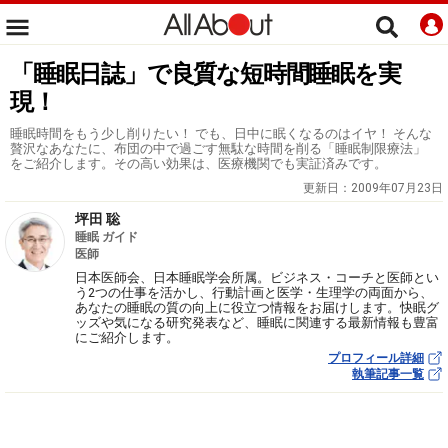
「睡眠日誌」で良質な短時間睡眠を実
現！
睡眠時間をもう少し削りたい！ でも、日中に眠くなるのはイヤ！ そんな
贅沢なあなたに、布団の中で過ごす無駄な時間を削る「睡眠制限療法」
をご紹介します。その高い効果は、医療機関でも実証済みです。
更新日：
2009年07月23日
坪田 聡
睡眠 ガイド
医師
日本医師会、日本睡眠学会所属。ビジネス・コーチと医師とい
う2つの仕事を活かし、行動計画と医学・生理学の両面から、
あなたの睡眠の質の向上に役立つ情報をお届けします。快眠グ
ッズや気になる研究発表など、睡眠に関連する最新情報も豊富
にご紹介します。
プロフィール詳細
執筆記事一覧