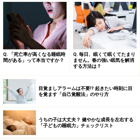
不眠を何とかしようと焦ってますます眠れなくなる「精
神生理性不眠症」や、本当は十分に眠っているのによく
眠れないと思い込む「睡眠状態誤認」には、認知行動療
法の１つである
睡眠制限療法
が有効です。
Q. 「死亡率が高くなる睡眠時
Q. 毎日、眠くて眠くてたまり
間がある」って本当ですか？
ません。春の強い眠気を解消
する方法は？
睡眠は「時間×質」が重要で、特に深くて大切な良質の睡
眠は、最初の３時間ほどに現れます。必要以上に長い時
間眠っていると、浅い眠りばかりが増えて、睡眠の質は
目覚ましアラームは不要!? 起きたい時刻に目
を覚ます「自己覚醒法」のやり方
低下してしまいます。
ところが、不眠を訴える人の多くは、睡眠の質よりも睡
うちの子は大丈夫？ 健やかな成長を左右する
眠時間に気がとられてしまいがちです。そのため、少し
「子どもの睡眠力」チェックリスト
でも睡眠時間を稼ごうとして、よく眠れないのに寝床に
しがみつこうとします。