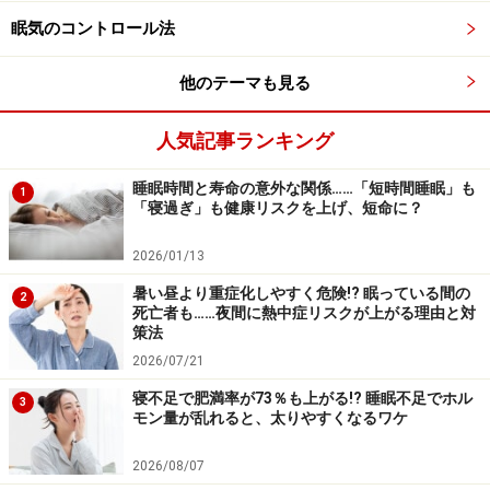
必要な睡眠時間は、個性的であることを理
眠気のコントロール法
解する
他のテーマも見る
人気記事ランキング
スッキリ目覚められたときが、あなたに最適の睡眠時間で
す
睡眠時間と寿命の意外な関係……「短時間睡眠」も
1
「寝過ぎ」も健康リスクを上げ、短命に？
平成18年の社会生活基本調査によると、日本人全体の平
均睡眠時間は７時間42分でした。しかしこれは、睡眠時
2026/01/13
間の平均値を示すものでしかなく、あなたの体と脳が必
暑い昼より重症化しやすく危険!? 眠っている間の
2
死亡者も……夜間に熱中症リスクが上がる理由と対
要としている睡眠時間を表してはいるわけではありませ
策法
ん。
2026/07/21
寝不足で肥満率が73％も上がる!? 睡眠不足でホル
3
睡眠の長さとパターンは人それぞれで、とても個性的な
モン量が乱れると、太りやすくなるワケ
ものです。年齢や性別によって、平均的な睡眠時間も違
2026/08/07
ってきます。また、ロングスリーパーとショートスリー