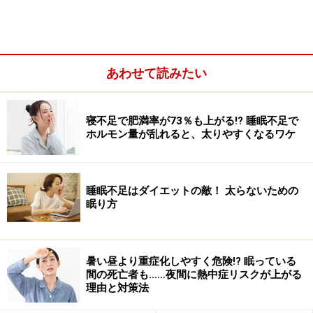
睡眠制限療法は、科学的な短眠法と言えます
あわせて読みたい
不眠症の治療の１つに、認知行動療法があります。軽症
の人にはこれ単独で効果があり、頑固な不眠の場合で
も、薬による治療と平行して行なわれています。
寝不足で肥満率が73％も上がる!? 睡眠不足で
ホルモン量が乱れると、太りやすくなるワケ
睡眠不足はダイエットの敵！ 太らないための
眠り方
暑い昼より重症化しやすく危険!? 眠っている
間の死亡者も……夜間に熱中症リスクが上がる
理由と対策法