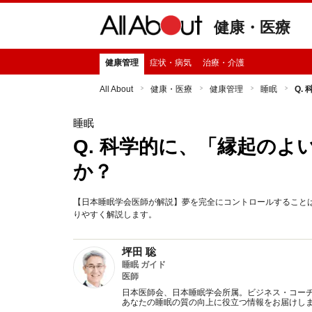
健康・医療
健康管理
症状・病気
治療・介護
All About
健康・医療
健康管理
睡眠
Q.
睡眠
Q. 科学的に、「縁起の
か？
【日本睡眠学会医師が解説】夢を完全にコントロールすること
りやすく解説します。
坪田 聡
睡眠 ガイド
医師
日本医師会、日本睡眠学会所属。ビジネス・コー
あなたの睡眠の質の向上に役立つ情報をお届けし