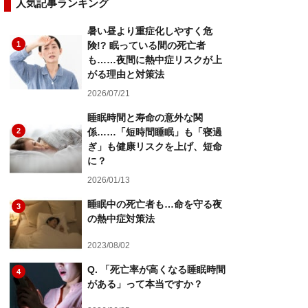
人気記事ランキング
暑い昼より重症化しやすく危
1
険!? 眠っている間の死亡者
も……夜間に熱中症リスクが上
がる理由と対策法
2026/07/21
睡眠時間と寿命の意外な関
2
係……「短時間睡眠」も「寝過
ぎ」も健康リスクを上げ、短命
に？
2026/01/13
睡眠中の死亡者も…命を守る夜
3
の熱中症対策法
2023/08/02
Q. 「死亡率が高くなる睡眠時間
4
がある」って本当ですか？