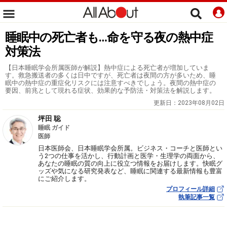
睡眠中の死亡者も…命を守る夜の熱中症
対策法
【日本睡眠学会所属医師が解説】熱中症による死亡者が増加していま
す。救急搬送者の多くは日中ですが、死亡者は夜間の方が多いため、睡
眠中の熱中症の重症化リスクには注意すべきでしょう。夜間の熱中症の
要因、前兆として現れる症状、効果的な予防法・対策法を解説します。
更新日：
2023年08月02日
坪田 聡
睡眠 ガイド
医師
日本医師会、日本睡眠学会所属。ビジネス・コーチと医師とい
う2つの仕事を活かし、行動計画と医学・生理学の両面から、
あなたの睡眠の質の向上に役立つ情報をお届けします。快眠グ
ッズや気になる研究発表など、睡眠に関連する最新情報も豊富
にご紹介します。
プロフィール詳細
執筆記事一覧