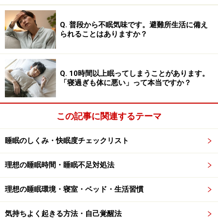
いるのに、「まあ大丈夫だろう」などと甘く見ている
と、水分補給ができない睡眠中に熱中症が悪化すること
Q. 普段から不眠気味です。避難所生活に備え
があります。
られることはありますか？
■夜間も続く蒸し暑さ
気温が25度を超える熱帯夜には、多くの人が寝苦しい思
Q. 10時間以上眠ってしまうことがあります。
「寝過ぎも体に悪い」って本当ですか？
いをします。体温が下がるときには眠気が強くなるので
すが、熱帯夜だとうまく体温が下がらないためよく眠れ
ません。
この記事に関連するテーマ
体感温度は気温だけでなく、輻射熱（ふくしゃねつ）も
睡眠のしくみ・快眠度チェックリスト
関係してきます。輻射熱とは、寝室の壁や天井、床から
発せられる熱です。日中に太陽光で熱せられた屋根や壁
理想の睡眠時間・睡眠不足対処法
は、夜になると熱を放散します。室内に熱が放散される
理想の睡眠環境・寝室・ベッド・生活習慣
と、眠っている人が暑く感じて汗をかきます。
気持ちよく起きる方法・自己覚醒法