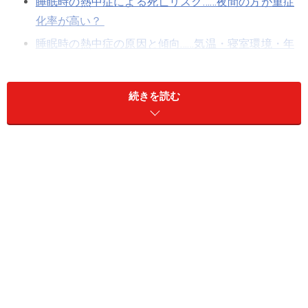
睡眠時の熱中症による死亡リスク……夜間の方が重症
化率が高い？
睡眠時の熱中症の原因と傾向……気温・寝室環境・年
齢・体調などが影響
夜間の熱中症の前兆・傾向……めまい・立ちくらみ・
続きを読む
しびれなど
睡眠時の熱中症予防法……「水分補給」「涼しさを保
つこと」は基本
危険な夜間の熱中症……「対策はしっかりと。高齢者
には声かけも」
睡眠時の熱中症による死亡リスク……夜間の
方が重症化率が高い？
東京消防庁によると、2019年に熱中症により救急搬送さ