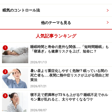
夏には1晩で、500mL以上の汗をかくといわれていま
す。睡眠中に失われる水分を、眠りにつくまでにあらか
眠気のコントロール法
じめ補充しておかないと、眠っている間に脱水症や熱中
症になる可能性があります。
他のテーマも見る
人気記事ランキング
■エアコンを使わない寝室環境
今では想像できないかもしれませんが、昭和にはたびた
睡眠時間と寿命の意外な関係……「短時間睡眠」も
1
び「冷夏」がありました。この時代を経験している人の
「寝過ぎ」も健康リスクを上げ、短命に？
中には、「睡眠中にエアコンを使うなんて考えられな
2026/01/13
い」という人がいます。また、エアコンの風が嫌いなの
で、寝付くときにエアコンのスイッチを切っている人も
暑い昼より重症化しやすく危険!? 眠っている間の
2
死亡者も……夜間に熱中症リスクが上がる理由と対
います。
策法
2026/07/21
しかし、今は「酷暑」の時代となりました。実際、屋内
寝不足で肥満率が73％も上がる!? 睡眠不足でホル
3
にいて熱中症になり亡くなった人のうち、85.2％がエア
モン量が乱れると、太りやすくなるワケ
コンを使っていなかった、というデータもあります。命
2026/08/07