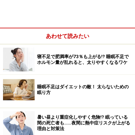
れた人は、5634人に上りました。このうち夜間にあたる
午前0時～6時に救急搬送された人は212人で、全体の約
4％でした。この数だけをみると、「やっぱり熱中症は
暑い日中に多いもので、夜はそうでもないんだな」と思
あわせて読みたい
えます。
寝不足で肥満率が73％も上がる!? 睡眠不足で
ところが、同じ期間に東京都監察医務院で熱中症のため
ホルモン量が乱れると、太りやすくなるワケ
に亡くなったと判断された人は、日中が38人に対し、夜
間は40人と、日中より夜間の方が多くなっていました。
救急搬送された人が少ない割に死亡者が多いということ
睡眠不足はダイエットの敵！ 太らないための
は、夜間に熱中症が重症化しやすいのかもしれません。
眠り方
睡眠時の熱中症の原因と傾向……気温・寝室
暑い昼より重症化しやすく危険!? 眠っている
環境・年齢・体調などが影響
間の死亡者も……夜間に熱中症リスクが上がる
理由と対策法