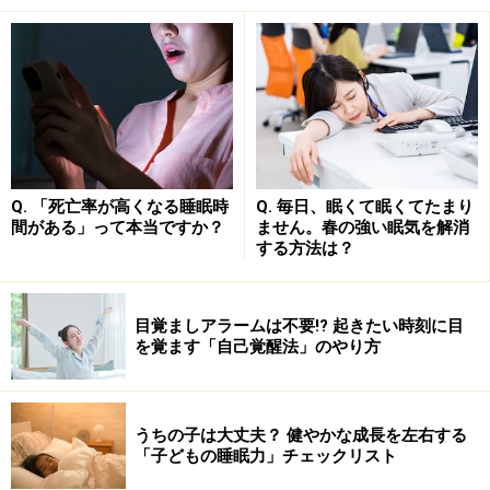
睡眠中に熱中症になりやすい要因についてみてみましょ
う。
■日中の蒸し暑さ
気温が高いと私たちは、汗をかいて体温を下げようとし
ます。暑さが続くと汗がたくさん出て、体から水分や塩
分が失われます。気温がそれほど高くなくても、湿度が
Q. 「死亡率が高くなる睡眠時
Q. 毎日、眠くて眠くてたまり
高いと汗が蒸発できないので、やはりたくさんの汗が出
間がある」って本当ですか？
ません。春の強い眠気を解消
ます。水分や塩分を補給しないまま、体重の2％を超え
する方法は？
る汗をかくと、運動能力や体温調節能力が低下します。
目覚ましアラームは不要!? 起きたい時刻に目
特別に気温が高かった日だけでなく、比較的涼しい日が
を覚ます「自己覚醒法」のやり方
続いたあと急に暑くなったときや、連日暑さが続いたと
きなどにも、注意が必要です。体が暑さに慣れていない
ときや、暑さが続いて体力がなくなってきた時には、熱
うちの子は大丈夫？ 健やかな成長を左右する
「子どもの睡眠力」チェックリスト
中症になりやすくなります。日中に熱中症の症状が出て