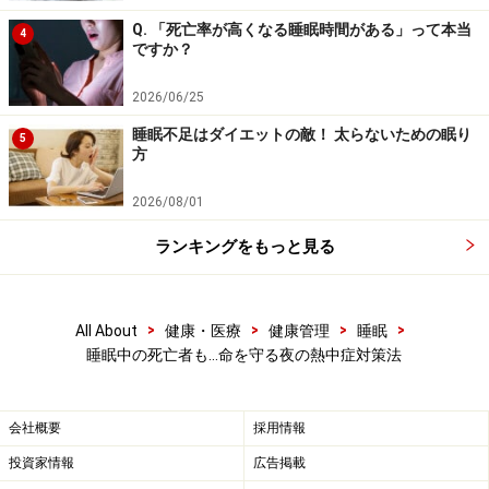
を守るために、夜のエアコンは必需品なのです。
Q. 「死亡率が高くなる睡眠時間がある」って本当
4
ですか？
■高齢者
高齢者は、熱中症による救急搬送の5割、死亡者数の8割
2026/06/25
を占めています。高齢者が熱中症にかかりやすい理由
睡眠不足はダイエットの敵！ 太らないための眠り
5
方
は、3つあります。
2026/08/01
1つ目は、老化により体のセンサーの反応が鈍くなって
ランキングをもっと見る
きていることです。そのため、暑さを感じにくく、ノド
の渇きも感じにくいので、部屋を涼しくしたり水を飲ん
だりすることが遅れがちです。
>
>
>
>
All About
健康・医療
健康管理
睡眠
睡眠中の死亡者も…命を守る夜の熱中症対策法
2つ目は、高齢者はもともと、体の水分量が少ないこと
です。体内の水分量は、年齢とともに減ってきます。新
会社概要
採用情報
生児では体重の約75％、子どもでは約70％、成人では約
60～65％を水が占めていますが、高齢者では50～55％し
投資家情報
広告掲載