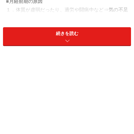
■月経前期の原因
１．体質が虚弱だったり、過労や闘病中など⇒
気の不足
タイプ
２．ストレスや飲食の不摂生、外からの刺激など⇒
血熱
続きを読む
タイプ
１は出血をコントロールする力がないタイプで、２は体
内に余分な熱を持ち、生理が早まってしまうタイプで
す。この中でも、
経血の量
や
体質
、ともなう症状などで
さらに５つに分類できるんですよ。
５つのタイプの紹介は
次のページで！
※記事内容は執筆時点のものです。最新の内容をご確認くださ
い。
※当サイトにおける医師・医療従事者等による情報の提供は、診
断・治療行為ではありません。診断・治療を必要とする方は、適