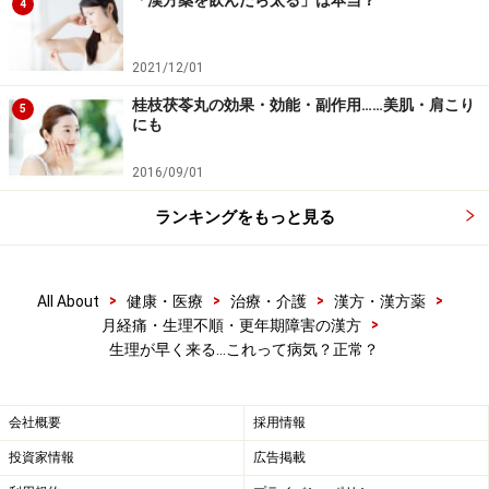
4
2021/12/01
桂枝茯苓丸の効果・効能・副作用……美肌・肩こり
5
にも
2016/09/01
ランキングをもっと見る
>
>
>
>
All About
健康・医療
治療・介護
漢方・漢方薬
>
月経痛・生理不順・更年期障害の漢方
生理が早く来る…これって病気？正常？
会社概要
採用情報
投資家情報
広告掲載