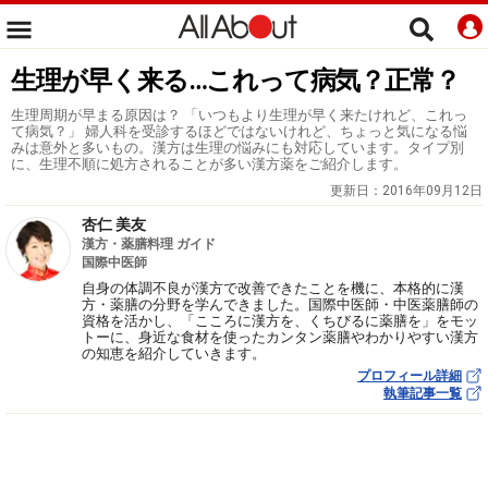
生理が早く来る…これって病気？正常？
生理周期が早まる原因は？ 「いつもより生理が早く来たけれど、これっ
て病気？」 婦人科を受診するほどではないけれど、ちょっと気になる悩
みは意外と多いもの。漢方は生理の悩みにも対応しています。タイプ別
に、生理不順に処方されることが多い漢方薬をご紹介します。
更新日：
2016年09月12日
杏仁 美友
漢方・薬膳料理 ガイド
国際中医師
自身の体調不良が漢方で改善できたことを機に、本格的に漢
方・薬膳の分野を学んできました。国際中医師・中医薬膳師の
資格を活かし、「こころに漢方を、くちびるに薬膳を」をモッ
トーに、身近な食材を使ったカンタン薬膳やわかりやすい漢方
の知恵を紹介していきます。
プロフィール詳細
執筆記事一覧