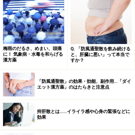
梅雨のだるさ、めまい、頭痛
Q. 「防風通聖散を飲み続ける
に！ 気象病・水毒を和らげる
と、肝臓に悪い」って本当で
漢方薬
すか？
「防風通聖散」の効果・効能、副作用…「ダイ
エット漢方薬」のはたらきと注意点
抑肝散とは……イライラ感や心身の緊張などに
効果