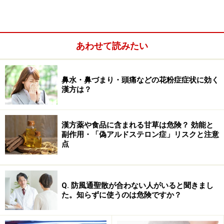
切な医療機関での受診をおすすめいたします。記事内容は執筆者
個人の見解によるものであり、全ての方への有効性を保証するも
のではありません。当サイトで提供する情報に基づいて被ったい
かなる損害についても、当社、各ガイド、その他当社と契約した
情報提供者は一切の責任を負いかねます。
あわせて読みたい
免責事項
鼻水・鼻づまり・頭痛などの花粉症症状に効く
次のページへ
1
/
2
漢方は？
漢方薬や食品に含まれる甘草は危険？ 効能と
副作用・「偽アルドステロン症」リスクと注意
点
Q. 防風通聖散が合わない人がいると聞きまし
た。知らずに使うのは危険ですか？