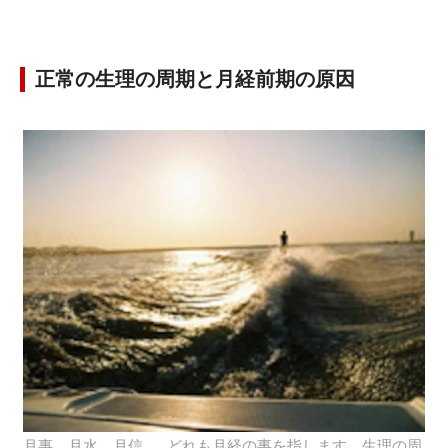
正常の生理の周期と月経前期の原因
月事、月水、月信…。どれも月経の事を指します。生理の周