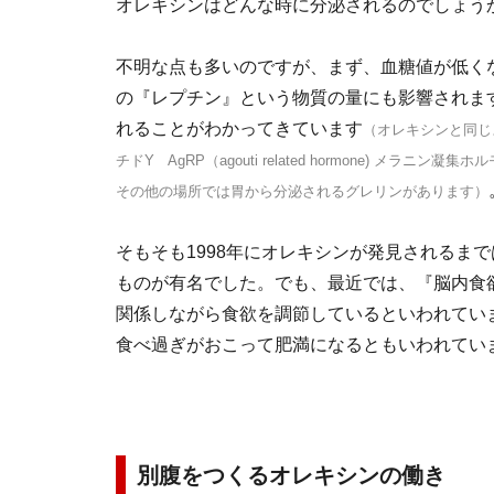
オレキシンはどんな時に分泌されるのでしょう
不明な点も多いのですが、まず、血糖値が低く
の『レプチン』という物質の量にも影響されま
れることがわかってきています
（オレキシンと同じ
チドY AgRP（agouti related hormone) メラニン凝集ホ
その他の場所では胃から分泌されるグレリンがあります）
そもそも1998年にオレキシンが発見されるま
ものが有名でした。でも、最近では、『脳内食
関係しながら食欲を調節しているといわれてい
食べ過ぎがおこって肥満になるともいわれてい
別腹をつくるオレキシンの働き