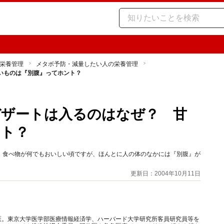
栄養管理
メタボ予防・減量したい人の栄養管理
いものは『別腹』ってホント？
デザートは入るのはなぜ？ 甘
ント？
、食べ物が何でもおいしい頃ですが、ほんとに人の体のなかには『別腹』が
更新日：2004年10月11日
医。東京大学医学部医療情報経済学、ハーバード大学研究所客員研究員等を