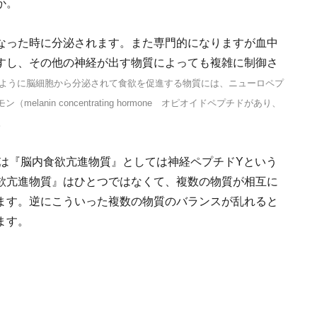
か。
なった時に分泌されます。また専門的になりますが血中
すし、その他の神経が出す物質によっても複雑に制御さ
ように脳細胞から分泌されて食欲を促進する物質には、ニューロペプ
ルモン（melanin concentrating hormone オピオイドペプチドがあり、
。
では『脳内食欲亢進物質』としては神経ペプチドYという
欲亢進物質』はひとつではなくて、複数の物質が相互に
ます。逆にこういった複数の物質のバランスが乱れると
ます。