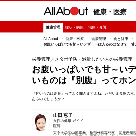
健康・医療
健康管理
症状・病気
治療・介護
All About
健康・医療
健康管理
食と健康
お腹いっぱいでも甘～いデザートは入るのはなぜ？ 甘
栄養管理
／メタボ予防・減量したい人の栄養管理
お腹いっぱいでも甘～い
いものは『別腹』ってホ
『甘いものは別腹』ってよく聞きますよね。ただいま食欲の秋
あるのでしょうか？
山田 恵子
女性の健康 ガイド
医師
東京大学医学部卒業。整形外科専門医、認定産業