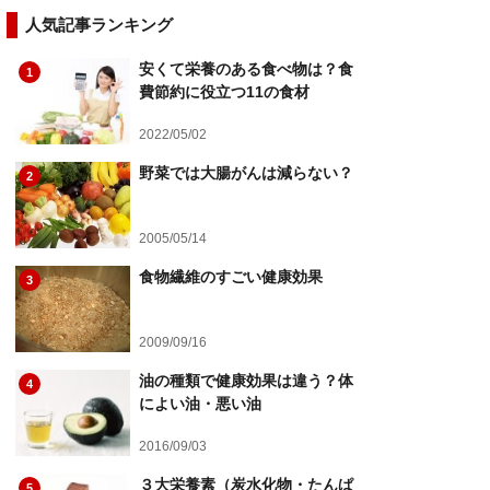
人気記事ランキング
安くて栄養のある食べ物は？食
1
費節約に役立つ11の食材
2022/05/02
野菜では大腸がんは減らない？
2
2005/05/14
食物繊維のすごい健康効果
3
2009/09/16
油の種類で健康効果は違う？体
4
によい油・悪い油
2016/09/03
３大栄養素（炭水化物・たんぱ
5