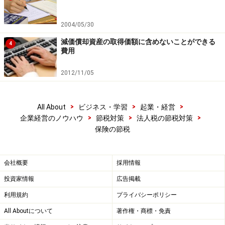
2004/05/30
減価償却資産の取得価額に含めないことができる
4
費用
2012/11/05
>
>
>
All About
ビジネス・学習
起業・経営
>
>
>
企業経営のノウハウ
節税対策
法人税の節税対策
保険の節税
会社概要
採用情報
投資家情報
広告掲載
利用規約
プライバシーポリシー
All Aboutについて
著作権・商標・免責