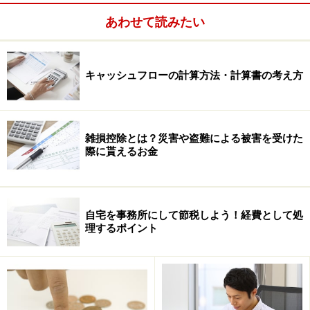
あわせて読みたい
キャッシュフローの計算方法・計算書の考え方
取引先が倒産し債権が回収できなくなる、ということは
雑損控除とは？災害や盗難による被害を受けた
際に貰えるお金
できれば避けたい事態です。本来であれば、そうなる前
に取引を縮小するなど、何か手を打って対処するのが望
ましいのですが、それでもやむなく貸し倒れてしまうと
いうことは多々あります。万が一そうなってしまった場
自宅を事務所にして節税しよう！経費として処
理するポイント
合には、税金で取り返すことができます。それが貸倒損
失です。貸倒損失を計上する上での注意点は2つありま
す。