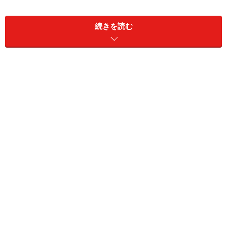
必要になるような節税では本末転倒です。では、資金の
要らない節税対策というのはどんなものでしょうか。
続きを読む
これは大きく2つに分かれます。「資金の要らない永久
節税」と「資金の要らない課税繰延」です。まずは「資
金の要らない永久節税」について見ていきましょう。
貸倒損失は時期を逃すと認められない
「資金の要らない永久節税」の1つめは、貸倒損失で
す。