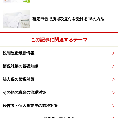
を無制限に認めてしまうと、利益調整に利用できるから
です。そのため、時期を逃さずに、確実に貸倒計上する
ことが非常に大切です。
確定申告で所得税還付を受ける15の方法
貸倒損失としての要件を満たさない場合であっても、貸
倒引当金として計上し、節税できる場合があります。
この記事に関連するテーマ
例えば法律上の貸倒れの場合、取引先が会社更生法や民
税制改正最新情報
事再生法の申し立てを行っただけでは貸倒損失として計
節税対策の基礎知識
上することはできませんが、個別貸倒引当金として債権
の50％の引当計上が認められています。
法人税の節税対策
その他の税金の節税対策
※記事内容は執筆時点のものです。最新の内容をご確認くださ
い。
経営者・個人事業主の節税対策
次のページへ
1
/
3