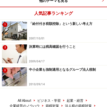
他のテーマも見る
人気記事ランキング
「給付付き税額控除」という新しい考え方
1
2007/10/01
決算時には残高確認を行うこと
2
2009/04/17
中小企業も強制適用となるグループ法人税制
3
2010/09/14
>
>
>
All About
ビジネス・学習
起業・経営
>
>
>
企業経営のノウハウ
節税対策
法人税の節税対策