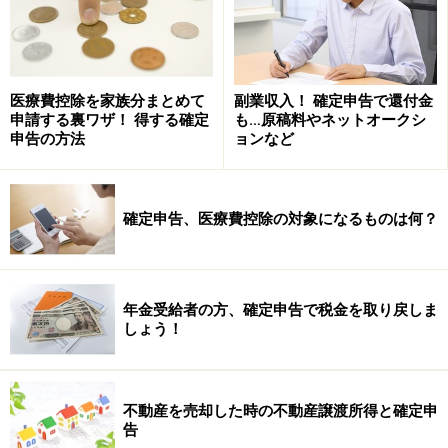
貸倒れの事実が要件を満たしているか
貸倒れの計上時期が正しいか
医療費控除を家族分まとめて
副業収入！ 確定申告で還付金
貸倒れには、「法律上の貸倒れ」「事実上の貸倒れ」
申請する裏ワザ！ 得する確定
も…原稿料やネットオークシ
申告の方法
ョンなど
「形式上の貸倒れ」の3つがあります。
法律上の貸倒れは、会社更生法や民事再生法、破産法な
確定申告、医療費控除の対象になるものは何？
どによって債権が切り捨てられた場合です。事実上の貸
倒れは、債務者の資産の状況や支払能力などから見て、
債権全額が回収不能であることが明らかな場合です。形
年金受給者の方、確定申告で税金を取り戻しま
式上の貸倒れというのは、取引停止後1年以上経った場
しょう！
合などの要件を満たしたものをいいます。
これらの貸倒損失は、原則その事実が発生した事業年度
不動産を売却した時の不動産譲渡所得と確定申
でしか経費として認められません。貸倒損失の計上時期
告