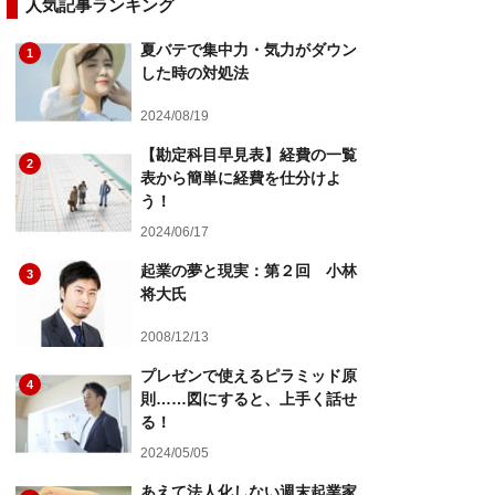
人気記事ランキング
夏バテで集中力・気力がダウン
1
した時の対処法
2024/08/19
【勘定科目早見表】経費の一覧
2
表から簡単に経費を仕分けよ
う！
2024/06/17
起業の夢と現実：第２回 小林
3
将大氏
2008/12/13
プレゼンで使えるピラミッド原
4
則……図にすると、上手く話せ
る！
2024/05/05
あえて法人化しない週末起業家