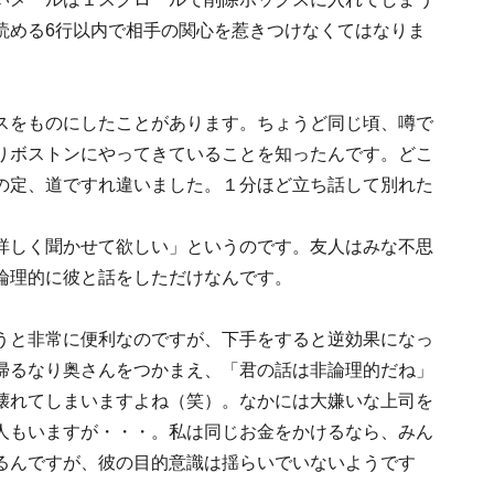
読める6行以内で相手の関心を惹きつけなくてはなりま
。
スをものにしたことがあります。ちょうど同じ頃、噂で
りボストンにやってきていることを知ったんです。どこ
の定、道ですれ違いました。１分ほど立ち話して別れた
詳しく聞かせて欲しい」というのです。友人はみな不思
論理的に彼と話をしただけなんです。
うと非常に便利なのですが、下手をすると逆効果になっ
帰るなり奥さんをつかまえ、「君の話は非論理的だね」
壊れてしまいますよね（笑）。なかには大嫌いな上司を
人もいますが・・・。私は同じお金をかけるなら、みん
るんですが、彼の目的意識は揺らいでいないようです