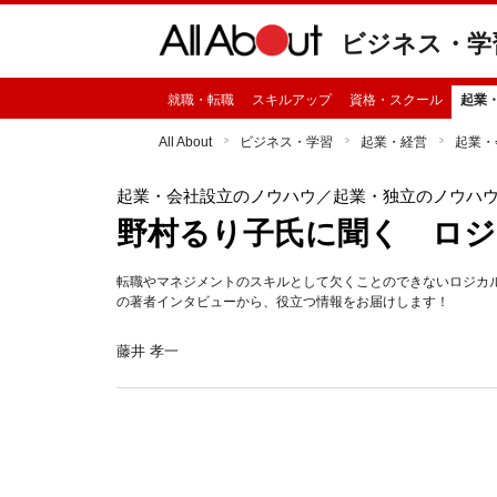
ビジネス・学
就職・転職
スキルアップ
資格・スクール
起業
All About
ビジネス・学習
起業・経営
起業・
起業・会社設立のノウハウ
／起業・独立のノウハ
野村るり子氏に聞く ロジ
転職やマネジメントのスキルとして欠くことのできないロジカ
の著者インタビューから、役立つ情報をお届けします！
藤井 孝一