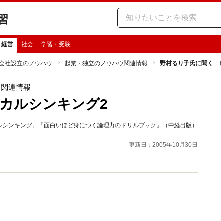
習
・経営
社会
学習・受験
会社設立のノウハウ
起業・独立のノウハウ関連情報
野村るり子氏に聞く 
ウ関連情報
カルシンキング2
ルシンキング。『面白いほど身につく論理力のドリルブック』（中経出版）
更新日：2005年10月30日