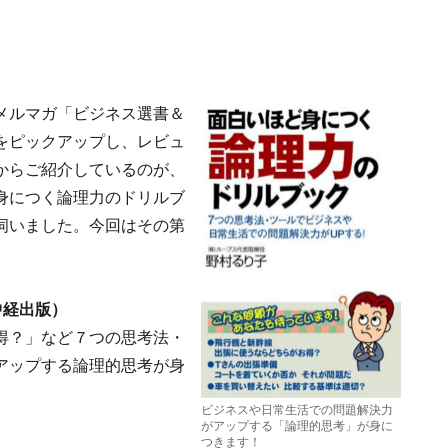
メルマガ「ビジネス選書＆
をピックアップし、レビュ
からご紹介しているのが、
身につく論理力のドリルブ
伺いました。今回はその第
中経出版）
得？」など７つの思考法・
アップする論理的思考が身
ビジネスや日常生活での問題解決力
がアップする「論理的思考」が身に
つきます！