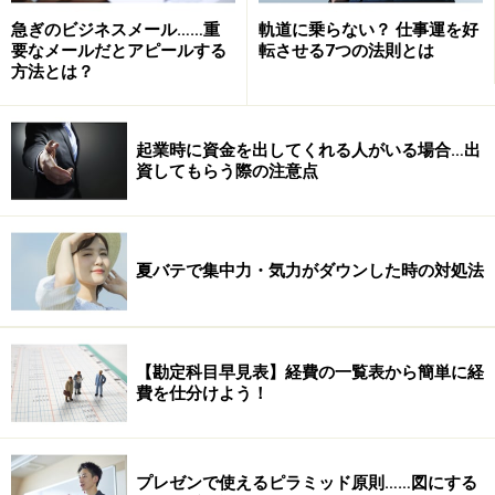
※記事内容は執筆時点のものです。最新の内容をご確認くださ
い。
急ぎのビジネスメール……重
軌道に乗らない？ 仕事運を好
要なメールだとアピールする
転させる7つの法則とは
方法とは？
次のページへ
1
/
3
起業時に資金を出してくれる人がいる場合…出
資してもらう際の注意点
夏バテで集中力・気力がダウンした時の対処法
【勘定科目早見表】経費の一覧表から簡単に経
費を仕分けよう！
プレゼンで使えるピラミッド原則……図にする