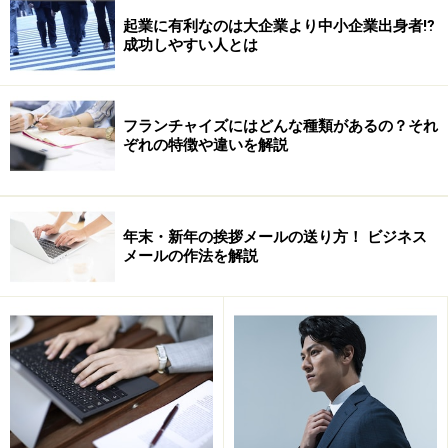
飲食店舗の成功は８割が立地と言われるが、数え切れな
起業に有利なのは大企業より中小企業出身者⁉
成功しやすい人とは
いほどたくさんの物件をまわっても、資金力、保証力、
実績があるとはいえない有限会社の吉田社長の申し出に
なかなか契約してくれるオーナーとは巡り会えないそん
フランチャイズにはどんな種類があるの？それ
な時期に、現店舗のある物件のオーナーとの出会いが運
ぞれの特徴や違いを解説
命を変える。(左写真：店舗decfiveの概観)
しかし、既にスターバックス、シアトルズコーヒー、ド
年末・新年の挨拶メールの送り方！ ビジネス
トールの直営店、住友商事・・・・が名乗りを上げてい
メールの作法を解説
る。どこも大企業である。吉田さんはこの大手４社との
コンペでのプレゼンに勝利して不動産契約にようやくた
どり着いた。
「本当にラッキーだと思うし、いまでもよく有限（会
社）でとれたね？と不思議がられます。」