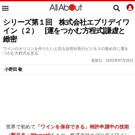
シリーズ第１回 株式会社エブリデイワ
イン（２） [運をつかむ方程式]謙虚と
緻密
ワインのオリコンを作りたいと語る吉田社長のビジネスの進め方に運を
つかむ方程式を見る
更新日：
2002年07月29日
小野田 敬
世界で初めて
「ワインを保存できる」特許申請中の技術