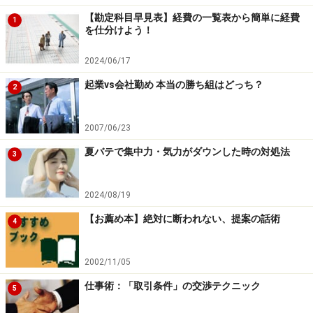
【勘定科目早見表】経費の一覧表から簡単に経費
1
を仕分けよう！
2024/06/17
起業vs会社勤め 本当の勝ち組はどっち？
2
2007/06/23
夏バテで集中力・気力がダウンした時の対処法
3
2024/08/19
【お薦め本】絶対に断われない、提案の話術
4
2002/11/05
仕事術：「取引条件」の交渉テクニック
5