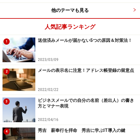
情報が掲載されていますので検索で企業を調べ、直接連
他のテーマも見る
絡をとることができます。具体的な案件があり見積もり
がほしければ「ザ・商談モール」を活用します。
人気記事ランキング
次は「ザ・商談モール」についてです。
送信済みメールが届かない5つの原因＆対策法！
1
※記事内容は執筆時点のものです。最新の内容をご確認くださ
い。
2023/03/09
メールの表示名に注意！アドレス帳登録の留意点
2
次のページへ
1
/
4
2022/02/22
ビジネスメールでの自分の名前（差出人）の書き
3
方とマナー表現
2022/04/16
秀吉 薪奉行を拝命 秀吉に学ぶIT導入の鍵
4