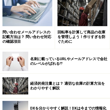
ホームページ制作やシステム構築を外部委託したい時、
事業者をどう探していますか。
多いのが経営者の口コミです。同業者などの集まりで評
問い合わせメールアドレスの
回転率を計算して商品の在庫
判を聞くと、「けっこうリーズナブルにできた」「あそ
記載方法は？ 問い合わせ対応
を管理しよう！作りすぎを防
の確認項目
ぐために
こに頼んだけど失敗だった」といろいろな事業者の評価
が返ってきます。
名刺に載っているURLやメールアドレスで会社
のレベルがばれる⁉
身近に気軽に聞ける集まりがない場合はマッチングサイ
トを利用します。
「楽天ビジネス」
には一括見積り依頼
機能などがあり、使いやすい工夫がされています。その
経済的発注量とは？ 適切な在庫の計算方法を
他に商工会や商工会議所の会員であれば無料で使えるマ
わかりやすく解説
ッチングサイトがあります。それが「ザ・ビジネスモー
ル」です。
DXを分かりやすく解説！DXは今までの情報化