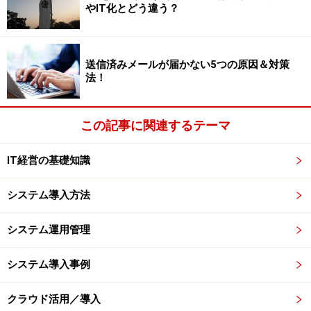
ザ・ビジネスモールとは
やIT化とどう違う？
送信済みメールが届かない5つの原因＆対策
マッチングサイト「ザ・ビジネスモール」
法！
全国の商工会・商工会議所が共同運営する企業情報サイ
ト＆マッチングサイトです。現在、企業情報データベー
この記事に関連するテーマ
スに登録されている企業数は28万5千件です。
IT経営の基礎知識
製造業のマッチングを行っている
「NCネットワーク」
の
システム導入方法
登録数が約1万5千社ですので、これはすごい数です。
システム運用管理
商工会・商工会議所の会員であれば無料で使えますの
で、会員なら活用しないと損です。
システム導入事例
ザ・ビジネスモールには、いろいろな製品やサービスの
クラウド活用／導入