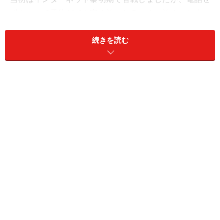
ずネットで予約ができ安く泊まれる。また泊まった人の
感想が掲載され、それがホテルを選ぶ参考になるなど、
使いやすいシステムに改善していくことで、ビジネスマ
続きを読む
ンを中心とした利用者がどんどんと増えました。
1999年「ホテルの窓口」から「旅の窓口」へ
1999年には加盟ホテル数が2000軒を突破、会員数も20
万人を超えました。利用者が増え、価値が増大すること
により旅行業界に大きな影響を与える存在となりまし
た。
こうなるとホテルの予約だけではもったいないと航空券
等の切符手配など旅をキーワードにしたサービスを開始