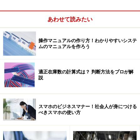
し、サイト名を「ホテルの窓口」から「旅の窓口」へと
変更します。
あわせて読みたい
サービス内容が増え、利便性が高まり、また価値が増え
るというスパイラルが起きました。価値が高まった「旅
操作マニュアルの作り方！わかりやすいシステ
ムのマニュアルを作ろう
の窓口」は、323億円で2003年に楽天に買収され、現在
の「楽天トラベル」になっています。
適正在庫数の計算式は？ 判断方法をプロが解
マッチングサイトにも「メカトーフの法則」の事例があ
説
ります。
マッチングサイトで外部委託できる事業者
スマホのビジネスマナー！社会人が身につける
を探す
べきスマホの使い方
外部委託できる事業者を探す