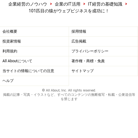
>
>
>
企業経営のノウハウ
企業のIT活用
IT経営の基礎知識
101匹目の猿がウェブビジネスを成功に！
会社概要
採用情報
投資家情報
広告掲載
利用規約
プライバシーポリシー
All Aboutについて
著作権・商標・免責
当サイトの情報についての注意
サイトマップ
ヘルプ
© All About, Inc. All rights reserved.
掲載の記事・写真・イラストなど、すべてのコンテンツの無断複写・転載・公衆送信等
を禁じます