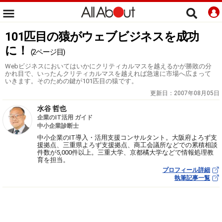
101匹目の猿がウェブビジネスを成功
に！
(2ページ目)
Webビジネスにおいてはいかにクリティカルマスを越えるかが勝敗の分
かれ目で、いったんクリティカルマスを越えれば急速に市場へ広まって
いきます。そのための鍵が101匹目の猿です。
更新日：
2007年08月05日
水谷 哲也
企業のIT活用 ガイド
中小企業診断士
中小企業のIT導入・活用支援コンサルタント。大阪府よろず支
援拠点、三重県よろず支援拠点、商工会議所などでの累積相談
件数が5,000件以上。三重大学、京都橘大学などで情報処理教
育を担当。
プロフィール詳細
執筆記事一覧