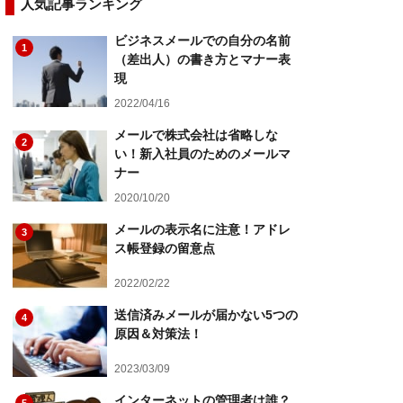
人気記事ランキング
ビジネスメールでの自分の名前
1
（差出人）の書き方とマナー表
現
2022/04/16
メールで株式会社は省略しな
2
い！新入社員のためのメールマ
ナー
2020/10/20
メールの表示名に注意！アドレ
3
ス帳登録の留意点
2022/02/22
送信済みメールが届かない5つの
4
原因＆対策法！
2023/03/09
インターネットの管理者は誰？