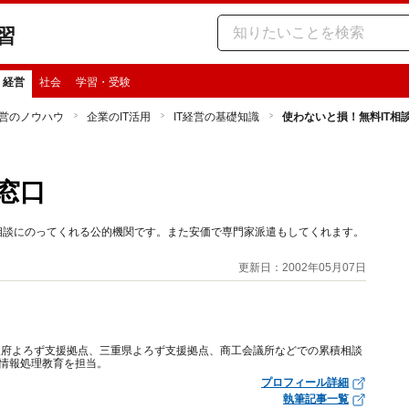
習
・経営
社会
学習・受験
営のノウハウ
企業のIT活用
IT経営の基礎知識
使わないと損！無料IT相
窓口
相談にのってくれる公的機関です。また安価で専門家派遣もしてくれます。
更新日：2002年05月07日
阪府よろず支援拠点、三重県よろず支援拠点、商工会議所などでの累積相談
で情報処理教育を担当。
プロフィール詳細
執筆記事一覧