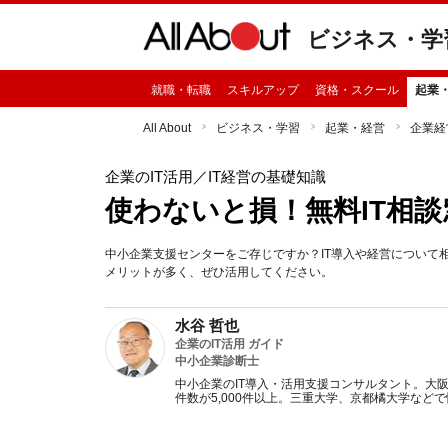
ビジネス・学
就職・転職
スキルアップ
資格・スクール
起業
All About
ビジネス・学習
起業・経営
企業経
企業のIT活用
／IT経営の基礎知識
使わないと損！無料IT相談
中小企業支援センターをご存じですか？IT導入や経営について
メリットが多く、ぜひ活用してください。
水谷 哲也
企業のIT活用 ガイド
中小企業診断士
中小企業のIT導入・活用支援コンサルタント。大
件数が5,000件以上。三重大学、京都橘大学など