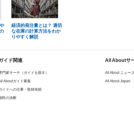
や
経済的発注量とは？ 適切
の
な在庫の計算方法をわか
りやすく解説
ガイド関連
All Abou
専門家サーチ（ガイドを探す）
All About ニュー
All Aboutガイド募集
All About Japan
ガイドへの仕事・取材依頼
国民の決断