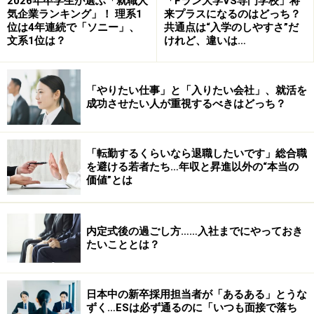
2026年卒学生が選ぶ「就職人
「Fラン大学VS専門学校」将
次のページへ
1
/
3
気企業ランキング」！ 理系1
来プラスになるのはどっち？
位は4年連続で「ソニー」、
共通点は“入学のしやすさ”だ
文系1位は？
けれど、違いは…
「やりたい仕事」と「入りたい会社」、就活を
成功させたい人が重視するべきはどっち？
「転勤するくらいなら退職したいです」総合職
を避ける若者たち…年収と昇進以外の“本当の
価値”とは
内定式後の過ごし方……入社までにやっておき
たいこととは？
日本中の新卒採用担当者が「あるある」とうな
ずく…ESは必ず通るのに「いつも面接で落ち