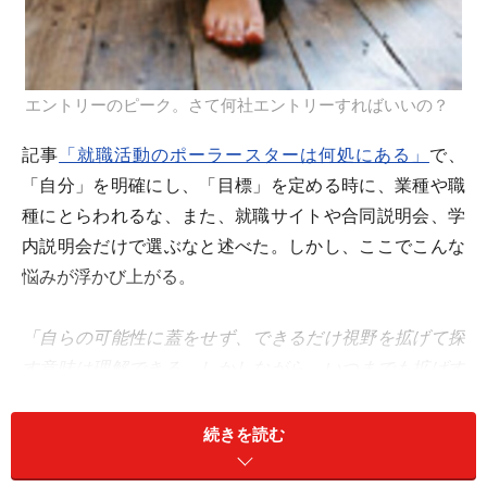
エントリーのピーク。さて何社エントリーすればいいの？
記事
「就職活動のポーラースターは何処にある」
で、
「自分」を明確にし、「目標」を定める時に、業種や職
種にとらわれるな、また、就職サイトや合同説明会、学
内説明会だけで選ぶなと述べた。しかし、ここでこんな
悩みが浮かび上がる。
「自らの可能性に蓋をせず、できるだけ視野を拡げて探
す意味は理解できる。しかしながら、いつまでも拡げす
ぎては、志望会社への戦略（先輩訪問や店舗訪問など）
に時間を割けないと思う。どのくらいの数を、どのくら
続きを読む
いのタイミングで絞ればいいんでしょうか？」