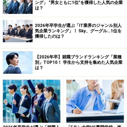
ング」 “男女ともに1位”を獲得した人気の企業
は？
就職活動中に出会う仲間からの情報から会社を追加
していく。
2026年卒学生が選ぶ「IT業界のジャンル別人
気企業ランキング」！ Sky、グーグル…1位を
獲得したのは？
計画は鉛筆で書き、いつも消しゴムを持つことを忘
れるな。
【2026年卒】就職ブランドランキング「業種
別」TOP10！ 学生から支持を集めた人気企業
は？
※次のページで、
軸となる数社（同業種）を絞る
！
※記事内容は執筆時点のものです。最新の内容をご確認くださ
い。