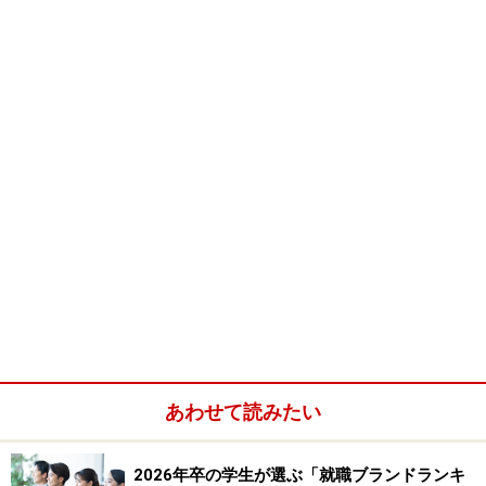
うーん、誰でもぶち当たる疑問だ。あまり多すぎても戦
略が浅くなってダメ、少なすぎても視野が狭すぎてダ
メ。じゃあどうすればいいのか？
今回はこのテーマで考察をしてみたい。
＜目次＞
軸となる数社（同業種）をできるだけ早く絞る。
もう一つ、サブの軸となる数社（同業種）を押さえ
る。
あわせて読みたい
軸とサブの会社研究から派生する会社を追加してい
2026年卒の学生が選ぶ「就職ブランドランキ
く。