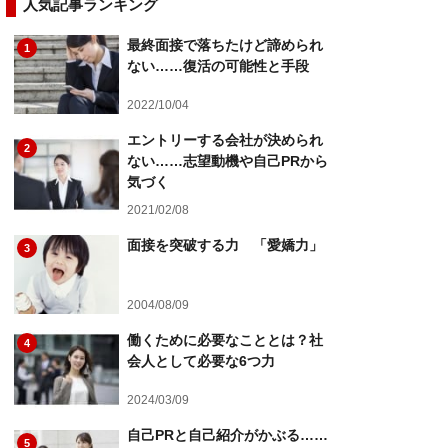
人気記事ランキング
最終面接で落ちたけど諦められ
1
ない……復活の可能性と手段
2022/10/04
エントリーする会社が決められ
2
ない……志望動機や自己PRから
気づく
2021/02/08
面接を突破する力 「愛嬌力」
3
2004/08/09
働くために必要なこととは？社
4
会人として必要な6つ力
2024/03/09
自己PRと自己紹介がかぶる……
5