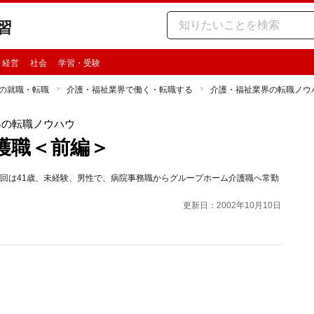
習
・経営
社会
学習・受験
の就職・転職
介護・福祉業界で働く・転職する
介護・福祉業界の転職ノウ
界の転職ノウハウ
護職＜前編＞
回は41歳、未経験、男性で、病院事務職からグループホーム介護職へ常勤
更新日：2002年10月10日