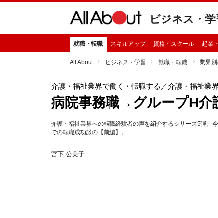
ビジネス・学
就職・転職
スキルアップ
資格・スクール
起業
All About
ビジネス・学習
就職・転職
業界別
介護・福祉業界で働く・転職する
／介護・福祉業
病院事務職→グループH介
介護・福祉業界への転職経験者の声を紹介するシリーズ5弾。今
での転職成功談の【前編】。
宮下 公美子