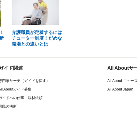
！
介護職員が定着するには
断
チューター制度！だめな
職場との違いとは
ガイド関連
All Abou
専門家サーチ（ガイドを探す）
All About ニュー
All Aboutガイド募集
All About Japan
ガイドへの仕事・取材依頼
国民の決断