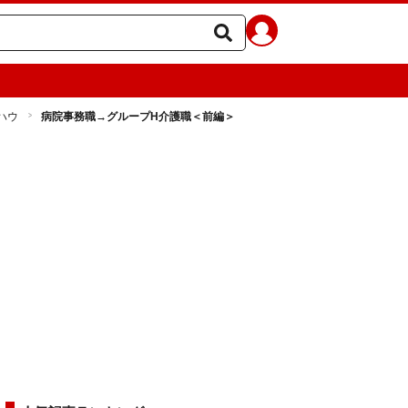
ハウ
病院事務職→グループH介護職＜前編＞