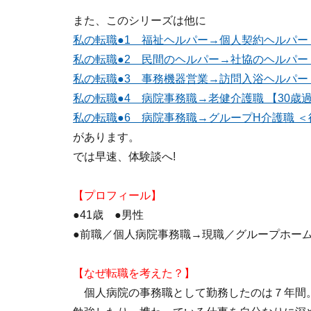
また、このシリーズは他に
私の転職●1 福祉ヘルパー→個人契約ヘルパー
私の転職●2 民間のヘルパー→社協のヘルパー
私の転職●3 事務機器営業→訪問入浴ヘルパー
私の転職●4 病院事務職→老健介護職 【30歳
私の転職●6 病院事務職→グループH介護職 ＜
があります。
では早速、体験談へ!
【プロフィール】
●41歳 ●男性
●前職／個人病院事務職→現職／グループホー
【なぜ転職を考えた？】
個人病院の事務職として勤務したのは７年間