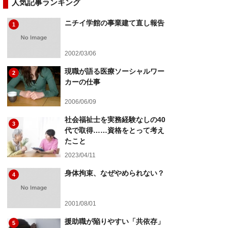
人気記事ランキング
ニチイ学館の事業建て直し報告
1
2002/03/06
現職が語る医療ソーシャルワー
2
カーの仕事
2006/06/09
社会福祉士を実務経験なしの40
3
代で取得……資格をとって考え
たこと
2023/04/11
身体拘束、なぜやめられない？
4
2001/08/01
援助職が陥りやすい「共依存」
5