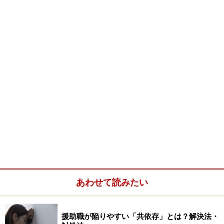
や不十分なかたは、悪徳商法に付け入られる危険に常に
さらされていると言えます。こうしたかたたちの権利や
財産を法的に守るため、２０００年にスタートしたのが
成年後見制度です。制度の利用ニーズが高まり、東京都
世田谷区など一部自治体では原則ボランティアで後見活
動を行う市民後見人の養成をはじめるところも出てきて
います。
では、この制度、どういうものなのでしょうか。
◆INDEX◆
あわせて読みたい
援助職が陥りやすい「共依存」とは？解決法・