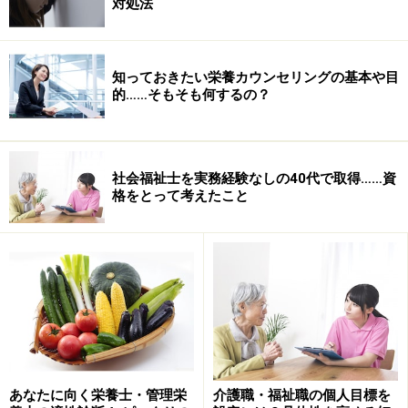
対処法
知っておきたい栄養カウンセリングの基本や目
的……そもそも何するの？
１P目>>
【判断力が不十分なかたのための法定後見制
社会福祉士を実務経験なしの40代で取得……資
格をとって考えたこと
度】
２P目>>
【ほぼすべての判断を｢後見人｣に委ねる｢後
見｣】
３P目>>
【権利擁護が権利制限にならないために】
判断力が不十分なかたのための法定後見制
度
あなたに向く栄養士・管理栄
介護職・福祉職の個人目標を