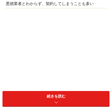
悪徳業者とわからず、契約してしまうことも多い
最近は、オレオレ詐欺やリフォーム商法など、判断力に
特に不安がないかたでも油断するとだまされてしまう、
続きを読む
巧妙な詐欺がふえています。ましてや、認知症の高齢
者、知的障害者、精神障害者など、判断能力のないかた