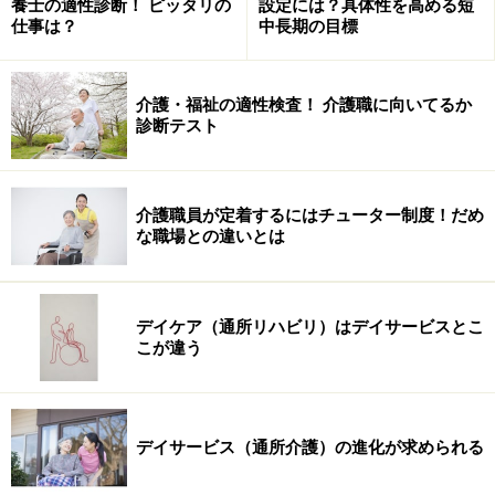
成年後見制度には、自己契約による「任意後見制度」
養士の適性診断！ ピッタリの
設定には？具体性を高める短
仕事は？
中長期の目標
と、申立により家庭裁判所が後見人等を選任する「法定
後見制度」があります。
介護・福祉の適性検査！ 介護職に向いてるか
診断テスト
任意後見制度と法定後見制度、どちらの制度を利用する
のが適当かを決めるポイントは、利用する当事者の判断
力の有無。判断力が必要なのは任意後見制度。将来、判
介護職員が定着するにはチューター制度！だめ
断能力が不十分になった際に備えて、判断能力がある間
な職場との違いとは
に「自分で」後見人と契約を結びます。任意後見人にど
こまでの権限を与えるか、契約の内容を自分で決める制
度ですから、判断力が衰えてからでは利用できません。
デイケア（通所リハビリ）はデイサービスとこ
こが違う
これに対して、判断力が不十分になったかたに、利用し
てほしいのが法定後見制度。本人の権利擁護のために本
人または代理人が申立を行い、利用するというもので
デイサービス（通所介護）の進化が求められる
す。ここでは法定後見制度について説明します。