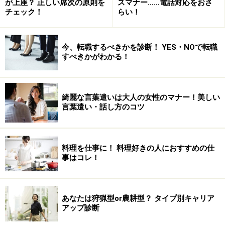
が上座？ 正しい席次の原則を
スマナー……電話対応をおさ
チェック！
らい！
今、転職するべきかを診断！ YES・NOで転職
すべきかがわかる！
綺麗な言葉遣いは大人の女性のマナー！美しい
言葉遣い・話し方のコツ
料理を仕事に！ 料理好きの人におすすめの仕
事はコレ！
あなたは狩猟型or農耕型？ タイプ別キャリア
アップ診断