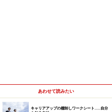
・
この仕事に就こうと思ったキッカケは？
・
スクールに通った期間と費用は？
・
具体的な仕事内容は？
・
よかったと感じるときは？
・
イメージしていたことのギャップはありましたか？
・
失敗談があればお聞かせください
・
この仕事に向いている人とは？
・
将来性について考えをお聞かせください
ブライダルコーディネーターになるまでの職歴は？ 次
ページへ
※記事内容は執筆時点のものです。最新の内容をご確認くださ
い。
あわせて読みたい
次のページへ
1
/
6
キャリアアップの棚卸しワークシート……自分