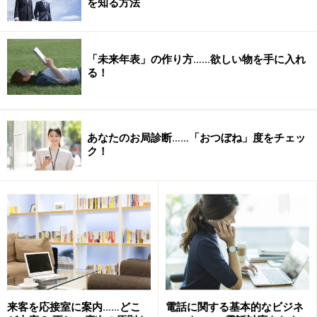
を知る方法
「未来年表」の作り方……欲しい物を手に入れ
る！
あなたのお局診断……「おつぼね」度をチェッ
ク！
来客を応接室に案内……どこ
電話に関する基本的なビジネ