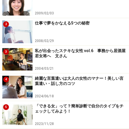
2009/02/03
仕事で夢をかなえる5つの秘密
2
2008/02/29
私が出会ったステキな女性 vol.6 事務から居酒屋
3
若女将へ 文さん
2004/03/21
綺麗な言葉遣いは大人の女性のマナー！美しい言
4
葉遣い・話し方のコツ
2024/06/18
「できる女」って？簡単診断で自分のタイプをチ
5
ェックしてみよう！
2023/11/28