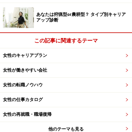
あなたは狩猟型or農耕型？ タイプ別キャリア
次のページへ
1
/
2
アップ診断
この記事に関連するテーマ
女性のキャリアプラン
女性が働きやすい会社
女性の転職ノウハウ
女性の仕事カタログ
女性の再就職・職場復帰
他のテーマも見る