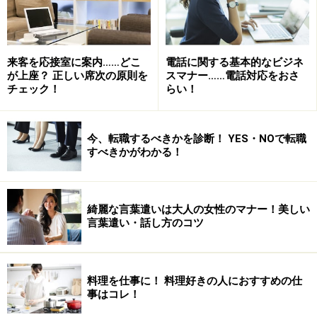
サンダルや履きやすいパンプスなど、さまざまなものが
ありますが、かかとのないミュールはオススメしませ
来客を応接室に案内……どこ
電話に関する基本的なビジネ
ん。歩くときにパタパタと音がしたり、仕事をする場に
が上座？ 正しい席次の原則を
スマナー……電話対応をおさ
はふさわしくない、ということで、禁止している企業も
チェック！
らい！
多いのです。ナースシューズやドクターシューズなど、
体にいいものを履いている人が多いみたいですね。
今、転職するべきかを診断！ YES・NOで転職
すべきかがわかる！
それぞれの企業の規則にもよると思いますが、1足ベー
シックなものを用意しておくことをオススメします。
綺麗な言葉遣いは大人の女性のマナー！美しい
言葉遣い・話し方のコツ
「置きじゃけ」ってご存知ですか？ これも用意したい！
その他の便利置きグッズは
次ページ
でご紹介します！
料理を仕事に！ 料理好きの人におすすめの仕
事はコレ！
※記事内容は執筆時点のものです。最新の内容をご確認くださ
い。