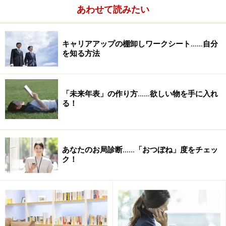
つらい……。かといって、靴を脱いで、素足でいるという
あわせて読みたい
のも、ちょっと……。靴を社内で履き替える人、つまり
「社内用の靴」を用意している人は、多いのでしょう
キャリアアップの棚卸しワークシート……自分
か？ （株）クラレが以前実施した
「現代OLと靴」調査
を知る方法
「未来年表」の作り方……欲しい物を手に入れ
る！
あなたのお局診断……「おつぼね」度をチェッ
ク！
によると社内履き替え派が、なんと約半数に達するそう
です。