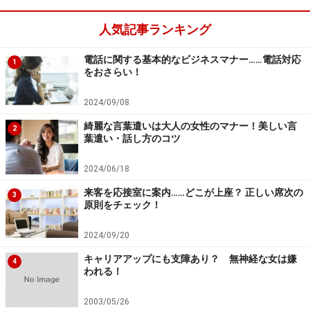
人気記事ランキング
電話に関する基本的なビジネスマナー……電話対応
1
をおさらい！
2024/09/08
綺麗な言葉遣いは大人の女性のマナー！美しい言
2
葉遣い・話し方のコツ
2024/06/18
来客を応接室に案内……どこが上座？ 正しい席次の
3
原則をチェック！
2024/09/20
キャリアアップにも支障あり？ 無神経な女は嫌
4
われる！
2003/05/26