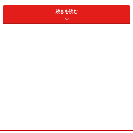
続きを読む
そんな時に、役立つのが「ひざ掛け」と「カーディガ
ン」。「ひざ掛け」は冬の寒さから、身を守ってくれる
だけではなく、夏場の効きすぎた冷房など、デスク・ワ
ークのお仕事だったら、1年中使うアイテムなので、用
意しておくとなにかと便利です。
寒いときにさっと羽織れる「カーディガン」もあると便
利ですね。色は、黒や茶色などの、ベーシックなカラー
を用意している人が多いようです。
オフィスで靴を履き替えていますか？
ばっちりヒールで決めたけれど、1日中履いているのは