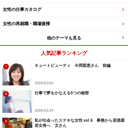
女性の仕事カタログ
女性の再就職・職場復帰
他のテーマも見る
人気記事ランキング
キュートビューティ 今岡梨恵さん 前編
1
2009/02/03
仕事で夢をかなえる5つの秘密
2
2008/02/29
私が出会ったステキな女性 vol.6 事務から居酒屋
3
若女将へ 文さん