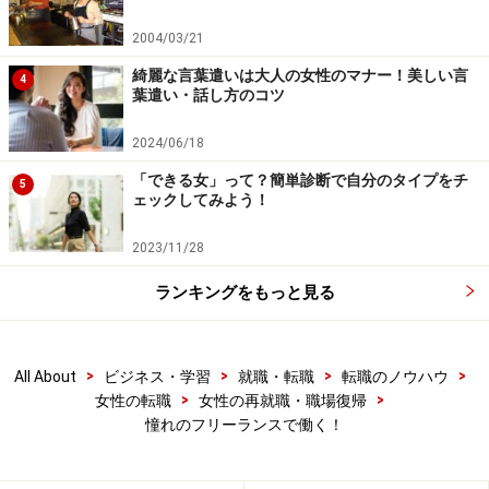
2004/03/21
綺麗な言葉遣いは大人の女性のマナー！美しい言
4
葉遣い・話し方のコツ
2024/06/18
「できる女」って？簡単診断で自分のタイプをチ
5
ェックしてみよう！
2023/11/28
ランキングをもっと見る
>
>
>
>
All About
ビジネス・学習
就職・転職
転職のノウハウ
>
>
女性の転職
女性の再就職・職場復帰
憧れのフリーランスで働く！