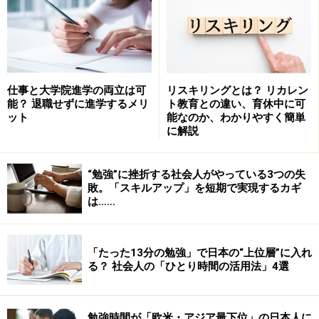
仕事と大学院進学の両立は可
リスキリングとは？ リカレン
能？ 退職せずに進学するメリ
ト教育との違い、育休中に可
■2. 教育ローンを借りる予定なら、これも在職中に！
ット
能なのか、わかりやすく簡単
無職や学生では、国や銀行の学生ローンを借りることは
に解説
出来ません。利用予定がある人は、在職中に申請してお
きましょう。
“勉強”に挫折する社会人がやっている3つの失
敗。「スキルアップ」を短期で実現するカギ
【参照】
元社会人はお断り!?学生が借りられない学生ロ
は……
ーン
■3. 職歴をまとめておく
「たった13分の勉強」で日本の“上位層”に入れ
る？ 社会人の「ひとり時間の活用法」4選
辞める時に見落としがちなのがコレ。大学卒業後は、再
び「就職活動」が待っています。今のうちに現段階での
職務経歴書
をまとめて整理しておきましょう。後で絶対
勉強時間が「欧米・アジア最下位」の日本人に