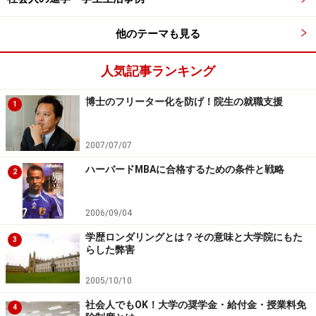
にしましょう。
【参照】
教育訓練支給の給付手続きについて
他のテーマも見る
■5.『雇用保険被保険者証』の有無を確認
人気記事ランキング
在職中に雇用保険被保険者証の有無を確認します。詳細
博士のフリーター化を防げ！院生の就職支援
1
は下記を参照にして下さい。
【参照】
ハローワークインターネットサービス（雇用保
2007/07/07
険手続きのご案内）
ハーバードMBAに合格するための条件と戦略
2
【関連記事】
2006/09/04
・社会人の時にやっておけば良かったこと（社会人→東
学歴ロンダリングとは？その意味と大学院にもた
3
大大学院生）
らした弊害
・確定申告で税金を取り戻そう
2005/10/10
・雇用保険を早くもらえる退職理由
社会人でもOK！大学の奨学金・給付金・授業料免
4