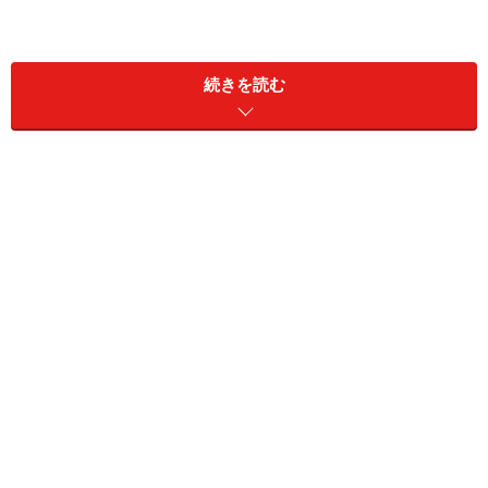
続きを読む
立つ鳥、あとを濁さず
当たり前のことですが、お世話になった職場の方々、上
司、人事部等にきちんと挨拶を。後々、思わぬところで
力になっていただいたり、推薦状を書いていただいた
り、ということもあるかも？
【参考】
All About「転職のノウハウ」内定・入社・退職
手続き