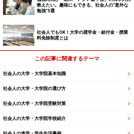
役立ちます！
教えたい。趣味にもできる、社会人の“意外な
勉強”5選
【参照】
社会人学生の就職活動
【参考】
All About「転職のノウハウ」転職活動の応募の
コツ
社会人でもOK！大学の奨学金・給付金・授業
料免除制度とは
■4. 教育訓練給付金を利用するなら、在職時、もしくは
離職後1年以内に開始！
この記事に関連するテーマ
ご存知、厚生労働省の教育訓練給付金。3年以上雇用保
険に加入している人で、かつ労働大臣指定講座を修了し
社会人の大学・大学院基本知識
た場合、受講料の40％(上限20万円まで)が国から支給さ
れるというもの。しかし、もし雇用保険を最後に支払っ
社会人の大学・大学院の選び方
た時から1年以上期間があいてしまうと、教育訓練給付
社会人の大学・大学院受験対策
金受給の対象にはなりません。(2004年3月8日現在)
社会人の大学・大学院学校紹介
もし、この給付金制度を利用するのなら、在職時に受講
を開始するか、もしくは離職後1年以内に開始するよう
社会人の進学・学生生活事例