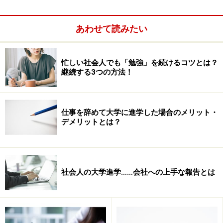
在職中にしておくこと
あわせて読みたい
■1. クレジットカードを作っておく
無職や学生になると、クレジットカードの使用制限枠が
低かったり、クレジットカード作成の審査で落とされる
忙しい社会人でも「勉強」を続けるコツとは？
継続する3つの方法！
ことがあります。(特に留学予定者は、現地での学費や家
賃の支払いもカードを使う場合もありますから、最初に
使用制限枠を大きめにしておくこと！)ちなみに会社のカ
仕事を辞めて大学に進学した場合のメリット・
ードなどは、退職時に返却しなければなりません。
デメリットとは？
社会人の大学進学……会社への上手な報告とは