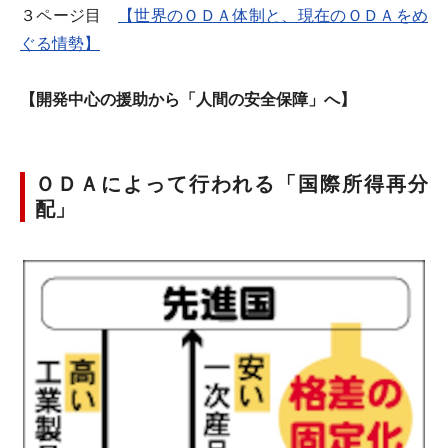
３ページ目
【世界のＯＤＡ体制と、現在のＯＤＡをめ
ぐる情勢】
【開発中心の援助から「人間の安全保障」へ】
ＯＤＡによって行われる「国際所得再分
配」