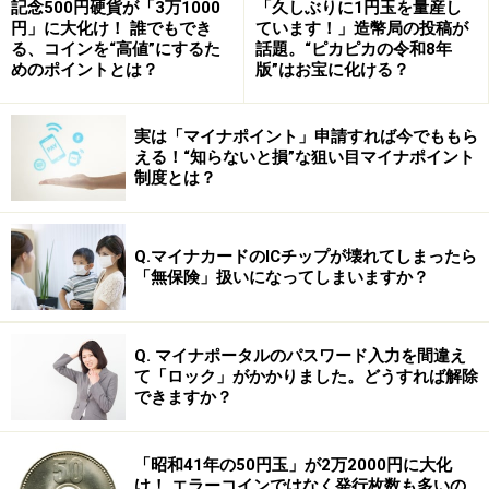
記念500円硬貨が「3万1000
「久しぶりに1円玉を量産し
円」に大化け！ 誰でもでき
ています！」造幣局の投稿が
る、コインを“高値”にするた
話題。“ピカピカの令和8年
めのポイントとは？
版”はお宝に化ける？
実は「マイナポイント」申請すれば今でももら
える！“知らないと損”な狙い目マイナポイント
制度とは？
Q.マイナカードのICチップが壊れてしまったら
「無保険」扱いになってしまいますか？
Q. マイナポータルのパスワード入力を間違え
て「ロック」がかかりました。どうすれば解除
できますか？
「昭和41年の50円玉」が2万2000円に大化
け！ エラーコインではなく発行枚数も多いの