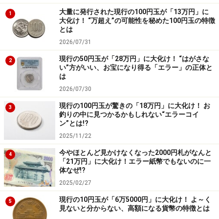
大量に発行された現行の100円玉が「13万円」に
1
大化け！ “万超え”の可能性を秘めた100円玉の特徴
とは
2026/07/31
現行の50円玉が「28万円」に大化け！ “はがさな
2
い”方がいい、お宝になり得る「エラー」の正体と
は
2026/07/30
現行の100円玉が驚きの「18万円」に大化け！ お
3
釣りの中に見つかるかもしれない“エラーコイ
ン”とは!?
2025/11/22
今やほとんど見かけなくなった2000円札がなんと
4
「21万円」に大化け！エラー紙幣でもないのに一
体なぜ!?
2025/02/27
現行の10円玉が「6万5000円」に大化け！ よ～く
5
見ないと分からない、高額になる貨幣の特徴とは