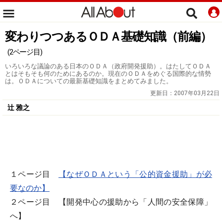
変わりつつあるＯＤＡ基礎知識（前編）
(2ページ目)
いろいろな議論のある日本のＯＤＡ（政府開発援助）。はたしてＯＤＡ
とはそもそも何のためにあるのか。現在のＯＤＡをめぐる国際的な情勢
は。ＯＤＡについての最新基礎知識をまとめてみました。
更新日：
2007年03月22日
辻 雅之
１ページ目
【なぜＯＤＡという「公的資金援助」が必
要なのか】
２ページ目 【開発中心の援助から「人間の安全保障」
へ】