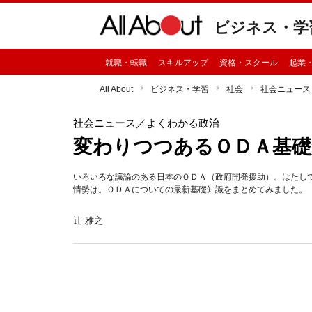
ビジネス・学
就職・転職
スキルアップ
資格・スクール
起業
All About
ビジネス・学習
社会
社会ニュース
社会ニュース
／よくわかる政治
変わりつつあるＯＤＡ基礎
いろいろな議論のある日本のＯＤＡ（政府開発援助）。はたし
情勢は。ＯＤＡについての最新基礎知識をまとめてみました。
辻 雅之