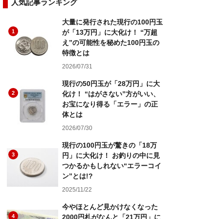
人気記事ランキング
大量に発行された現行の100円玉
1
が「13万円」に大化け！ “万超
え”の可能性を秘めた100円玉の
特徴とは
2026/07/31
現行の50円玉が「28万円」に大
2
化け！ “はがさない”方がいい、
お宝になり得る「エラー」の正
体とは
2026/07/30
現行の100円玉が驚きの「18万
3
円」に大化け！ お釣りの中に見
つかるかもしれない“エラーコイ
ン”とは!?
2025/11/22
今やほとんど見かけなくなった
4
2000円札がなんと「21万円」に