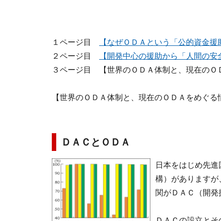
１ページ目
【なぜＯＤＡという「公的資金援
２ページ目
【開発中心の援助から「人間の安
３ページ目 【世界のＯＤＡ体制と、現在のＯ
【世界のＯＤＡ体制と、現在のＯＤＡをめぐる
ＤＡＣとＯＤＡ
日本をはじめ先進
構）がありますが
関がＤＡＣ（開発
ＤＡＣの設立とそ