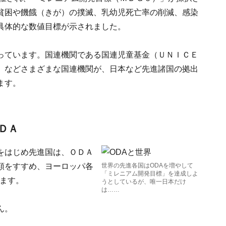
貧困や饑餓（きが）の撲滅、乳幼児死亡率の削減、感染
具体的な数値目標が示されました。
っています。国連機関である国連児童基金（ＵＮＩＣＥ
）などさまざまな国連機関が、日本など先進諸国の拠出
ます。
ＤＡ
をはじめ先進国は、ＯＤＡ
額をすすめ、ヨーロッパ各
世界の先進各国はODAを増やして
「ミレニアム開発目標」を達成しよ
います。
うとしているが、唯一日本だけ
は……
ん。