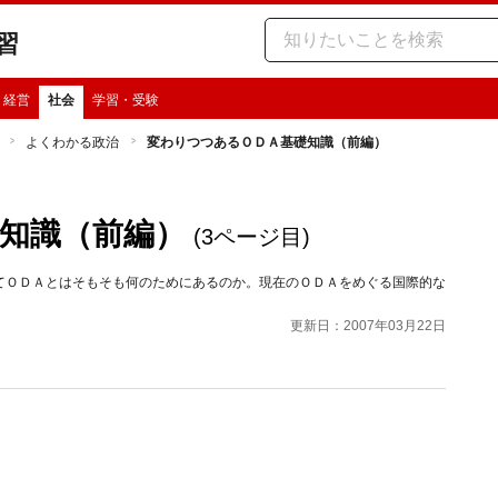
習
・経営
社会
学習・受験
よくわかる政治
変わりつつあるＯＤＡ基礎知識（前編）
知識（前編）
(3ページ目)
てＯＤＡとはそもそも何のためにあるのか。現在のＯＤＡをめぐる国際的な
更新日：2007年03月22日