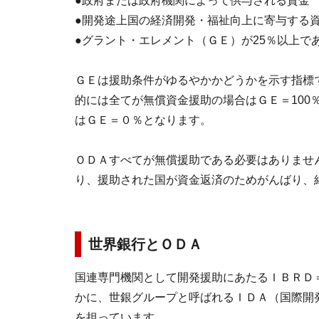
●政府または政府機関によって供与される資金
●開発途上国の経済開発・福祉向上に寄与する
●グラント・エレメント（ＧＥ）が25％以上で
ＧＥは援助条件がゆるやかかどうかを示す指標
的には全てが無償資金援助の場合はＧＥ＝100
はＧＥ＝０％となります。
ＯＤＡすべてが無償援助である必要はありませ
り、援助された国が資金返済のためがんばり、
世界銀行とＯＤＡ
国連専門機関として開発援助にあたるＩＢＲＤ
かに、世銀グループと呼ばれるＩＤＡ（国際開
を担っています。