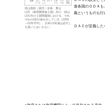
進各国のＯＤＡも
赤は借款（貸付）全体、黄は
LDC（後発開発途上国）向け、緑は
義というものも行
LDC向け２国間援助における、それ
ぞれのGEの値を示している（2000
～02年平均）。日本のGE値は必ずし
ＤＡＣが定義した
も低いとはいえない