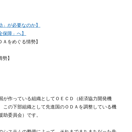
助」が必要なのか】
全保障」へ】
ＤＡをめぐる情勢】
情勢】
国が作っている組織としてＯＥＣＤ（経済協力開発機
、この下部組織として先進国のＯＤＡを調整している機
援助委員会）です。
のシステムの整備によって、それまでまちまちだった先