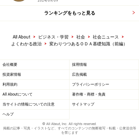
2024/09/09
ランキングをもっと見る
しかし、ＯＤＡという「非軍事型」の外交により自国の
国益を追求できる、ということは、とりわけ軍事手段を
ほとんど行使できない日本にとって学ぶべき点が多いと
>
>
>
>
All About
ビジネス・学習
社会
社会ニュース
もいわれています。
>
よくわかる政治
変わりつつあるＯＤＡ基礎知識（前編）
会社概要
採用情報
なぜインフラ開発援助型ＯＤＡが必要なの
か
投資家情報
広告掲載
利用規約
プライバシーポリシー
All Aboutについて
著作権・商標・免責
植民地支配が長く続いた開発途上国には開発のための資本
当サイトの情報についての注意
サイトマップ
が決定的に不足している。それを補うのがODAの役割。
ヘルプ
さて、われわれがＯＤＡといった場合、開発途上国に対
© All About, Inc. All rights reserved.
掲載の記事・写真・イラストなど、すべてのコンテンツの無断複写・転載・公衆送信等
して橋や道路、ダムや空港といった大規模なインフラ
を禁じます