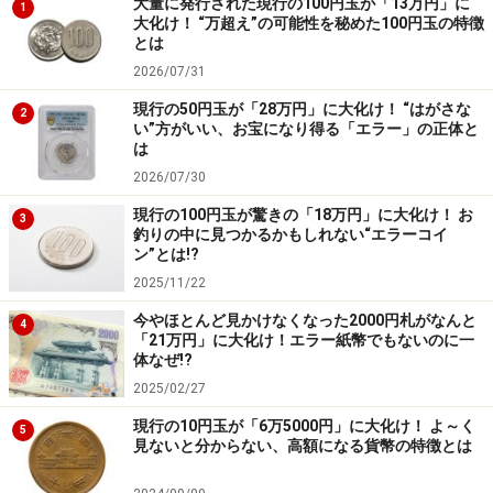
大量に発行された現行の100円玉が「13万円」に
1
大化け！ “万超え”の可能性を秘めた100円玉の特徴
とは
こうしてアメリカはＯＤＡという手段を通じて、非軍事
2026/07/31
的に西ヨーロッパや日本を「敵の手」から守り、アメリ
現行の50円玉が「28万円」に大化け！ “はがさな
カ陣営にとどめておくことに成功したのでした。まさに
2
い”方がいい、お宝になり得る「エラー」の正体と
アメリカの国益にかなった、戦略的援助型ＯＤＡだった
は
といえます。
2026/07/30
現行の100円玉が驚きの「18万円」に大化け！ お
3
釣りの中に見つかるかもしれない“エラーコイ
今でもアメリカはＯＤＡの外交的な「戦略性」を重視し
ン”とは!?
ていると考えられています。米ソ冷戦時代、アフリカ援
2025/11/22
助を行ったのもソ連勢力にアフリカを奪われないためだ
今やほとんど見かけなくなった2000円札がなんと
4
ったといわれていますし、いわゆる「９．１１」後、中
「21万円」に大化け！エラー紙幣でもないのに一
東や中央アジアの親米国に多額の援助を行っています。
体なぜ!?
2025/02/27
戦略的援助型ＯＤＡは、援助すること、そしてその額の
現行の10円玉が「6万5000円」に大化け！ よ～く
5
見ないと分からない、高額になる貨幣の特徴とは
みがもっぱら重視され、援助の「質」は軽視していると
して、しばしば批判されることがあります。