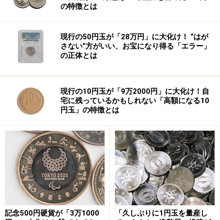
の特徴とは
ＯＤＡの本質を知るためには、まずこの「なぜ援助をし
なければならないのか」を知ることが重要です。
現行の50円玉が「28万円」に大化け！ “はが
さない”方がいい、お宝になり得る「エラー」
の正体とは
そのような観点から、まず前編では主に、ＯＤＡが持つ
３つの側面、つまり
現行の10円玉が「9万2000円」に大化け！自
（１）戦略的援助
宅に残っているかもしれない「高額になる10
円玉」の特徴とは
記念500円硬貨が「3万1000
「久しぶりに1円玉を量産し