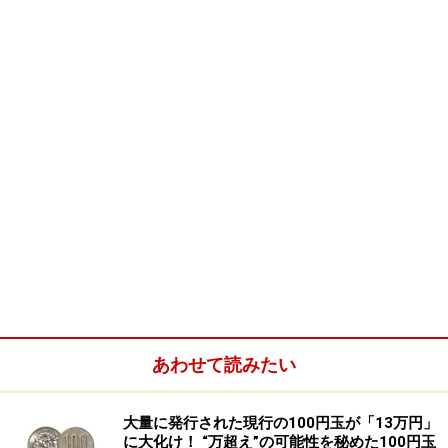
ＯＤＡとは、政府、または政府機関によって支出された
公的資金によって行われる国際的な援助のことをいいま
す。われわれの税金で、開発途上国を援助する、わかり
やすくいうとそういうことになります。
あわせて読みたい
なぜ、われわれは募金やボランティアだけのような自発
的な援助だけでなく、税金を源とした「公的資金を使っ
た援助」をしなければならないのでしょう。
大量に発行された現行の100円玉が「13万円」
に大化け！ “万超え”の可能性を秘めた100円玉