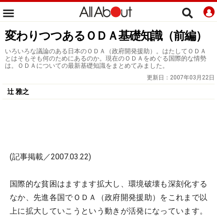
変わりつつあるＯＤＡ基礎知識（前編）
いろいろな議論のある日本のＯＤＡ（政府開発援助）。はたしてＯＤＡ
とはそもそも何のためにあるのか。現在のＯＤＡをめぐる国際的な情勢
は。ＯＤＡについての最新基礎知識をまとめてみました。
更新日：
2007年03月22日
辻 雅之
(記事掲載／2007.03.22)
国際的な貧困はますます拡大し、環境破壊も深刻化する
なか、先進各国でＯＤＡ（政府開発援助）をこれまで以
上に拡大していこうという動きが活発になっています。