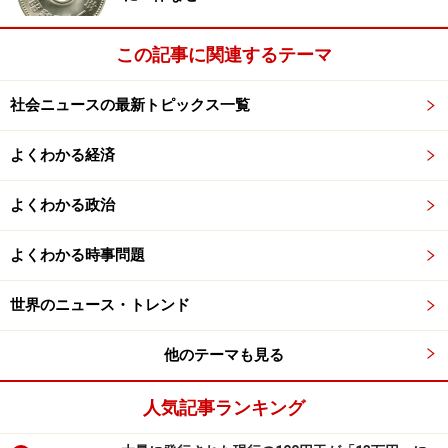
スター（写真：アメリカ国務省サイト）
自国の外交・安全保障戦略の手段として行われるＯＤ
この記事に関連するテーマ
Ａ、それをここでは「戦略的援助型ＯＤＡ」と呼ぶこと
にします。現代ＯＤＡの源流は実にこの性質のＯＤＡで
社会ニュースの最新トピックス一覧
ある、という研究家は少なくありません。
よくわかる経済
第２次世界大戦が終わってから間もなく、米ソ冷戦が始
よくわかる政治
まります。そんななか、アメリカは広がっていく共産主
義勢力に対抗するため、「封じ込め政策」を実施しま
よくわかる時事問題
す。その政策の主要なものが、今日でいうＯＤＡだった
のです。
世界のニュース・トレンド
他のテーマも見る
つまり、戦争で荒廃してしまった国々の復興をアメリカ
による巨額の資金援助で強力に支援することで、これら
人気記事ランキング
の国々を経済的に自立させ、共産主義勢力が入り込む余
地をなくそうとしたのでした。