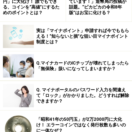
円」に大化け！ 誰でもでき
ています！」造幣局の投稿が
る、コインを“高値”にするた
話題。“ピカピカの令和8年
めのポイントとは？
版”はお宝に化ける？
（２）インフラ開発援助
実は「マイナポイント」申請すれば今でももら
（３）「人間の安全保障」的援助
える！“知らないと損”な狙い目マイナポイント
制度とは？
の解説をそれぞれしていきながら、「援助はやがてわれ
われの利益にもつながっていく」ということについてお
Q.マイナカードのICチップが壊れてしまったら
話していきたいと思います。
「無保険」扱いになってしまいますか？
Q. マイナポータルのパスワード入力を間違え
て「ロック」がかかりました。どうすれば解除
戦略的援助としてのＯＤＡ
できますか？
「昭和41年の50円玉」が2万2000円に大化
け！ エラーコインではなく発行枚数も多いの
アメリカによる大規模な復興計画・マーシャルプランのポ
に一体なぜ？