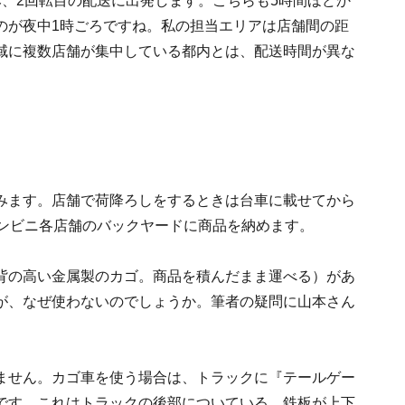
、2回転目の配送に出発します。こちらも5時間ほどか
のが夜中1時ごろですね。私の担当エリアは店舗間の距
域に複数店舗が集中している都内とは、配送時間が異な
みます。店舗で荷降ろしをするときは台車に載せてから
コンビニ各店舗のバックヤードに商品を納めます。
背の高い金属製のカゴ。商品を積んだまま運べる）があ
が、なぜ使わないのでしょうか。筆者の疑問に山本さん
ません。カゴ車を使う場合は、トラックに『テールゲー
です。これはトラックの後部についている、鉄板が上下