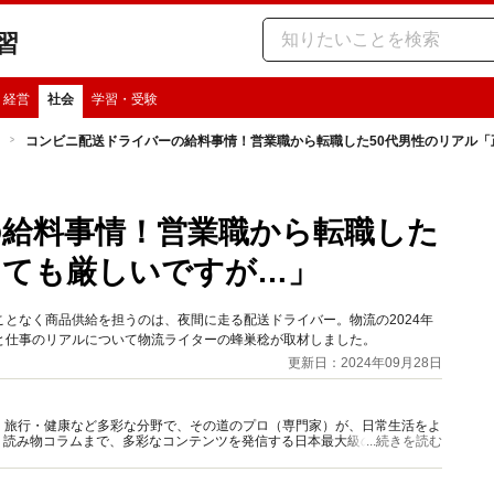
習
・経営
社会
学習・受験
コンビニ配送ドライバーの給料事情！営業職から転職した50代男性のリアル「
給料事情！営業職から転職した
とても厳しいですが…」
となく商品供給を担うのは、夜間に走る配送ドライバー。物流の2024年
と仕事のリアルについて物流ライターの蜂巣稔が取材しました。
更新日：2024年09月28日
グルメ・旅行・健康など多彩な分野で、その道のプロ（専門家）が、日常生活をよ
、読み物コラムまで、多彩なコンテンツを発信する日本最大級の総合情報サ
...続きを読む