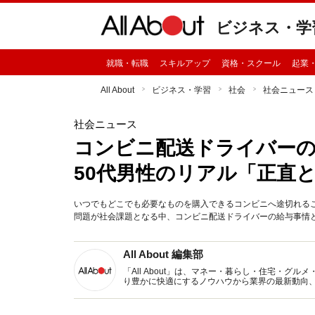
ビジネス・学
就職・転職
スキルアップ
資格・スクール
起業
All About
ビジネス・学習
社会
社会ニュース
社会ニュース
コンビニ配送ドライバーの
50代男性のリアル「正直
いつでもどこでも必要なものを購入できるコンビニへ途切れるこ
問題が社会課題となる中、コンビニ配送ドライバーの給与事情
All About 編集部
「All About」は、マネー・暮らし・住宅・
り豊かに快適にするノウハウから業界の最新動向
イトです。