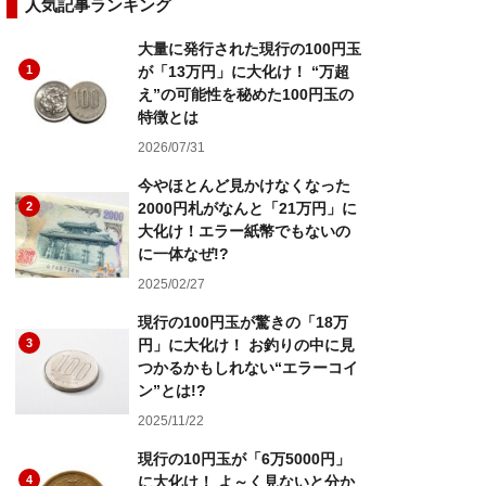
人気記事ランキング
大量に発行された現行の100円玉
1
が「13万円」に大化け！ “万超
え”の可能性を秘めた100円玉の
特徴とは
2026/07/31
今やほとんど見かけなくなった
2
2000円札がなんと「21万円」に
大化け！エラー紙幣でもないの
に一体なぜ!?
2025/02/27
現行の100円玉が驚きの「18万
3
円」に大化け！ お釣りの中に見
つかるかもしれない“エラーコイ
ン”とは!?
2025/11/22
現行の10円玉が「6万5000円」
4
に大化け！ よ～く見ないと分か