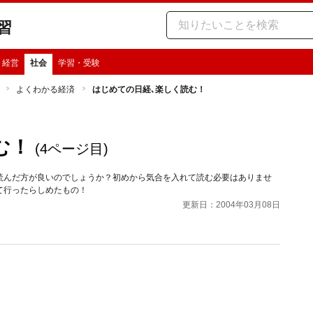
習
・経営
社会
学習・受験
よくわかる経済
はじめての日経､楽しく読む！
む！
(4ページ目)
読んだ方が良いのでしょうか？初めから気合を入れて読む必要はありませ
て行ったらしめたもの！
更新日：2004年03月08日