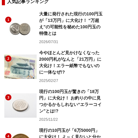
人気記事ランキング
大量に発行された現行の100円玉
1
が「13万円」に大化け！ “万超
え”の可能性を秘めた100円玉の
特徴とは
2026/07/31
今やほとんど見かけなくなった
2
2000円札がなんと「21万円」に
大化け！エラー紙幣でもないの
に一体なぜ!?
2025/02/27
現行の100円玉が驚きの「18万
3
円」に大化け！ お釣りの中に見
つかるかもしれない“エラーコイ
ン”とは!?
2025/11/22
現行の10円玉が「6万5000円」
4
に大化け！ よ～く見ないと分か