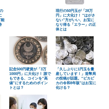
の
現行の50円玉が「28万
に
円」に大化け！ “はがさ
可能
ない”方がいい、お宝に
特
なり得る「エラー」の正
体とは
記念500円硬貨が「3万
「久しぶりに1円玉を量
1000円」に大化け！ 誰で
産しています！」造幣局
もできる、コインを“高
の投稿が話題。“ピカピ
値”にするためのポイン
カの令和8年版”はお宝に
トとは？
化ける？