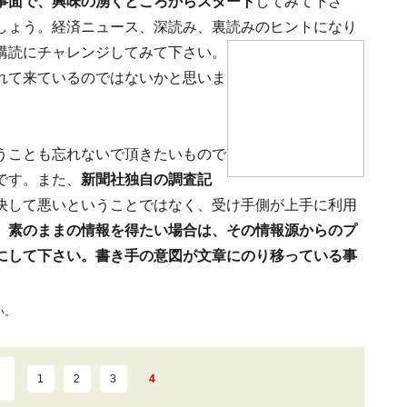
事面で、興味の湧くところからスタート
してみて下さ
しょう。経済ニュース、深読み、裏読みのヒントになり
購読にチャレンジしてみて下さい。
れて来ているのではないかと思いま
うことも忘れないで頂きたいもので
です。また、
新聞社独自の調査記
決して悪いということではなく、受け手側が上手に利用
、素のままの情報を得たい場合は、その情報源からのプ
にして下さい。書き手の意図が文章にのり移っている事
い。
1
2
3
4