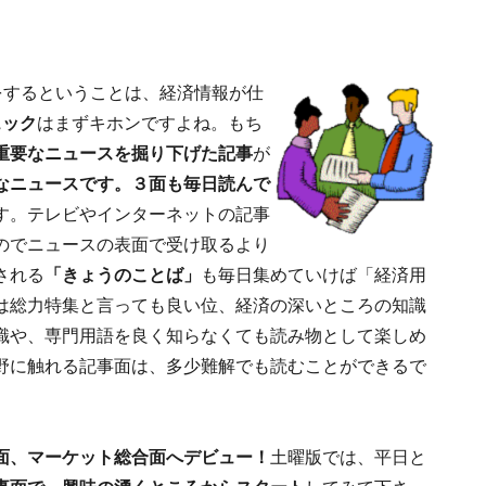
をするということは、経済情報が仕
ェック
はまずキホンですよね。もち
重要なニュースを掘り下げた記事
が
なニュースです。３面も毎日読んで
す。テレビやインターネットの記事
のでニュースの表面で受け取るより
される
「きょうのことば」
も毎日集めていけば「経済用
は総力特集と言っても良い位、経済の深いところの知識
識や、専門用語を良く知らなくても読み物として楽しめ
野に触れる記事面は、多少難解でも読むことができるで
面、マーケット総合面へデビュー！
土曜版では、平日と