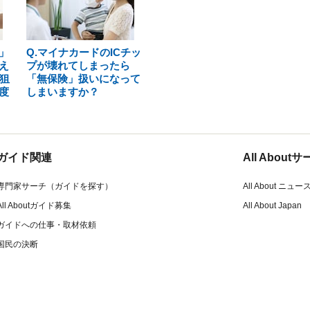
」
Q.マイナカードのICチッ
え
プが壊れてしまったら
狙
「無保険」扱いになって
度
しまいますか？
ガイド関連
All Abou
専門家サーチ（ガイドを探す）
All About ニュー
All Aboutガイド募集
All About Japan
ガイドへの仕事・取材依頼
国民の決断