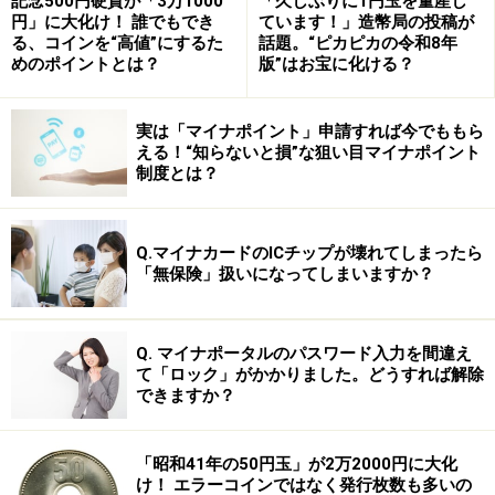
記念500円硬貨が「3万1000
「久しぶりに1円玉を量産し
円」に大化け！ 誰でもでき
ています！」造幣局の投稿が
る、コインを“高値”にするた
話題。“ピカピカの令和8年
めのポイントとは？
版”はお宝に化ける？
実は「マイナポイント」申請すれば今でももら
える！“知らないと損”な狙い目マイナポイント
制度とは？
Q.マイナカードのICチップが壊れてしまったら
「無保険」扱いになってしまいますか？
Q. マイナポータルのパスワード入力を間違え
て「ロック」がかかりました。どうすれば解除
できますか？
「昭和41年の50円玉」が2万2000円に大化
け！ エラーコインではなく発行枚数も多いの