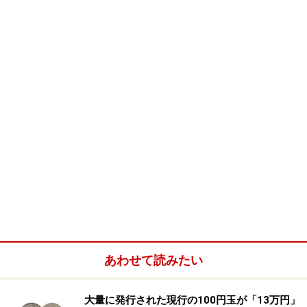
■まずは、日曜日からスタート！
定期購読はお薦めしません。お仕事柄必要で定期購読す
るという方は別として、自発的に日経新聞を読んでみよ
うと思うあなた！気合を入れて、毎日読もうったって続
かないからやめておいた方が良いですよ。新聞って、月
払いにしていると、コスト意識が薄くなりますよね。
ま
ずは日曜日に、出かけたついでに駅やコンビニで１４０
円を出して、買ってきて下さい。
あの情報量で１４０円
はとても安い買い物だと思いますが、おサイフからお金
を出すことによって、大事に読むと思いませんか？本
来、経済ニュースはスピード勝負。でも日曜版は、決し
て最新ニュースばかりではありません。それでも慣れる
までは、十分です。まずは、じっくり、やさしい言葉で
書いてある記事から目を通してみましょう。
日曜版に
あわせて読みたい
は、1週間分のトピックス、解説記事、素朴な疑問、マ
ーケット情報が、平日よりずっとシンプルに、そしてわ
大量に発行された現行の100円玉が「13万円」