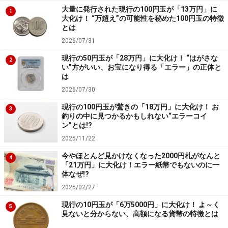
大量に発行された現行の100円玉が「13万円」に
1
大化け！ “万超え”の可能性を秘めた100円玉の特徴
とは
2026/07/31
現行の50円玉が「28万円」に大化け！ “はがさな
2
い”方がいい、お宝になり得る「エラー」の正体と
は
2026/07/30
現行の100円玉が驚きの「18万円」に大化け！ お
3
釣りの中に見つかるかもしれない“エラーコイ
ン”とは!?
2025/11/22
今やほとんど見かけなくなった2000円札がなんと
4
「21万円」に大化け！エラー紙幣でもないのに一
体なぜ!?
2025/02/27
現行の10円玉が「6万5000円」に大化け！ よ～く
5
見ないと分からない、高額になる貨幣の特徴とは