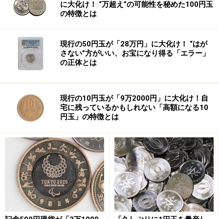
かりやすい表現でまとめたコーナーが紙面のあちこちに
に大化け！ “万超え”の可能性を秘めた100円玉
の特徴とは
散りばめられています。
例えばどんなものがあるのでしょう？それでは、2004年
現行の50円玉が「28万円」に大化け！ “はが
さない”方がいい、お宝になり得る「エラー」
2月の毎週日曜日の日経から、どんなコーナーに、どん
の正体とは
な記事が出ていたか
次のページ
でご紹介しましょう。
※記事内容は執筆時点のものです。最新の内容をご確認くださ
現行の10円玉が「9万2000円」に大化け！自
い。
宅に残っているかもしれない「高額になる10
円玉」の特徴とは
次のページへ
1
/
4