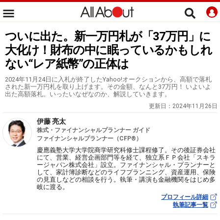
ついに出た。新一万円札が「37万円」に
大化け！財布の中に眠っているかもしれ
ない“レア紙幣”の正体は
2024年11月24日に入札が終了したYahoo!オークションから、高額で落札
された新一万円札を取り上げます。その金額、なんと37万円！ いよいよ
出た高額落札。いったいなぜなのか、解説していきます。
更新日：
2024年11月26日
伊藤 亮太
株式・ファイナンシャルプランナー ガイド
ファイナンシャルプランナー（CFP®）
慶應義塾大学大学院商学研究科修士課程修了。その後証券会社
にて、営業、経営企画部門等を経て、独立系ＦＰ会社「スキラ
ージャパン株式会社」設立。ファイナンシャル・プランナーと
して、家計簿診断などのライフプランニング、資産運用、保険
の見直しなどの相談を行う。執筆・講演も金融機関をはじめ多
岐に渡る。
プロフィール詳細
執筆記事一覧