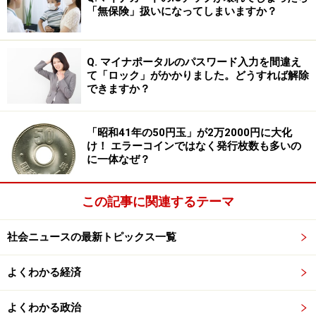
「無保険」扱いになってしまいますか？
となるもの、もしくは初めてに近いもののはずなの
で、“ご祝儀相場”となった感も否めませんが、今後出て
こない場合には高値が継続する可能性があります。
Q. マイナポータルのパスワード入力を間違え
て「ロック」がかかりました。どうすれば解除
できますか？
とはいえ、本来であれば、AAｰAA券の数字の部分は
000001～900000までが使用されるので、90万枚発行さ
「昭和41年の50円玉」が2万2000円に大化
れるはずです。もちろん、そのうちの若い番号に関して
け！ エラーコインではなく発行枚数も多いの
は、関係各所に配布されているため流通することはない
に一体なぜ？
ものの、それでもかなりの枚数が市場に出回ってもおか
しくないのです。
この記事に関連するテーマ
それにもかかわらず、今のところ市場に出てきているの
社会ニュースの最新トピックス一覧
は一万円札でもかなり少ないと思われます。コイン商で
よくわかる経済
1枚販売しているところを見かけましたが、販売メール
が来たときにはすでに完売していました。こちらは9万
よくわかる政治
9000円（税込）だったため、Yahoo!オークションのもの