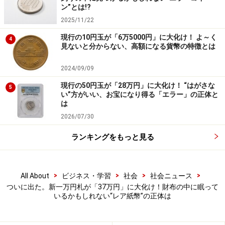
ン”とは!?
次のページへ
2025/11/22
1
/
2
現行の10円玉が「6万5000円」に大化け！ よ～く
4
見ないと分からない、高額になる貨幣の特徴とは
2024/09/09
現行の50円玉が「28万円」に大化け！ “はがさな
5
い”方がいい、お宝になり得る「エラー」の正体と
は
2026/07/30
ランキングをもっと見る
>
>
>
>
All About
ビジネス・学習
社会
社会ニュース
ついに出た。新一万円札が「37万円」に大化け！財布の中に眠って
いるかもしれない“レア紙幣”の正体は