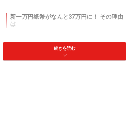
新一万円紙幣がなんと37万円に！ その理由
は
続きを読む
新紙幣 渋沢栄一 一万円札 AA762244AA ※画像出典：
Yanoo!オークション（開催終了）
今回高額で落札されたのは新しく発行されている一万円
札です。特にエラーがあるわけではありません。しかし
ながら、落札価格はなんと37万6000円。一万円札が37倍
になったわけです。いったいなぜでしょうか？