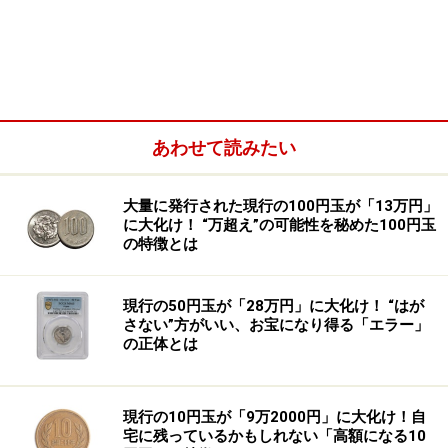
あわせて読みたい
大量に発行された現行の100円玉が「13万円」
に大化け！ “万超え”の可能性を秘めた100円玉
の特徴とは
その理由は、「
AAｰAA券
」であること。紙幣には、左上
と右下に番号が記載されています。その番号の隣に、ア
現行の50円玉が「28万円」に大化け！ “はが
ルファベットの文字が記載されています。最初に印刷さ
さない”方がいい、お宝になり得る「エラー」
の正体とは
れた紙幣では一番左にAAが記載され、最後にもAAが記載
されます。この「AAｰAA券（旧紙幣ではAｰA券）」と呼
ばれる紙幣は、初期発行のものとして珍重されているの
現行の10円玉が「9万2000円」に大化け！自
です。
宅に残っているかもしれない「高額になる10