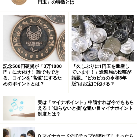
円玉」の特徴とは
実は新紙幣の発行当初、二次流通のどこにもAAｰAA券は
見当たらず、いつになったら流通するのか心待ちにして
いた人もいます（筆者もその一人）。2024年11月になっ
てから、AAｰAA券がどこからかは不明なものの、すべて
なのか一部なのかも分かりませんが流通し始めた模様。
その1枚が、今回Yahoo!オークションで出品されたという
わけです。
記念500円硬貨が「3万1000
「久しぶりに1円玉を量産し
円」に大化け！ 誰でもでき
ています！」造幣局の投稿が
る、コインを“高値”にするた
話題。“ピカピカの令和8年
しかしながら、筆者はここまで価格が上昇するとは想定
めのポイントとは？
版”はお宝に化ける？
していませんでした。それだけAAｰAA券を探している人
が多いということでしょうか。
実は「マイナポイント」申請すれば今でももら
える！“知らないと損”な狙い目マイナポイント
制度とは？
90万枚発行されるはず
おそらくAAｰAA券の中でもオークションに出品された初
Q.マイナカードのICチップが壊れてしまったら