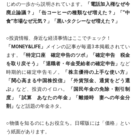
じめの一歩から説明されています。
「電話加入権なぜ今
廃止論議？」「缶コーヒーの種類なぜ増えた？」「“中
食”市場なぜ元気？」「黒いタクシーなぜ増えた？」
○投資情報、身近な経済事情はここでチェック！
「MONEY&LIFE」
メインの記事が毎週3本掲載されてい
ます。
「特定口座 確定申告のツボ」「確定申告 税金
を取り戻そう」「退職者・年金受給者の確定申告」
など
時期的に確定申告モノ。
「株主優待の上手な使い方」
「関心高まる中国株投信」「外貨預金、通貨をどう選
ぶ」
など、投資のイロハ。
「国民年金の免除・割引制
度」「試算 あなたの年金」「離婚時 妻への年金分
割」
など話題の年金ネタ。
○物価を知るのにもお役立ち。日曜版には「価格」とい
う紙面があります。