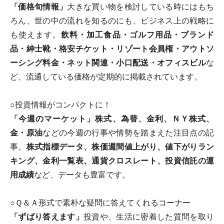
「価格旬情報」
大きな買い物を検討している時にはもち
ろん、世の中の流れを知るのにも、ビジネス上の戦略に
も使えます。
飲料・加工食品・ゴルフ用品・ブランド
品・紳士靴・格安チケット・リゾート会員権・アウトソ
ーシング料金・ネット関連・小口配送・オフィスビル
な
ど、流通している価格が定期的に掲載されています。
○投資情報がコンパクトに！
「今週のマーケット」
株式、為替、金利、ＮＹ株式、
金・原油
などの今週の行事や情勢を踏まえた注目点の記
事。
株式指標データ、株価週間値上がり、値下がりラン
キング、金利一覧表、通貨クロスレート、投資信託の運
用成績
など、データも豊富です。
○Ｑ＆Ａ形式で素朴な疑問に答えてくれるコーナー
「ずばり答えます」
投資や、生活に密着した質問を取り