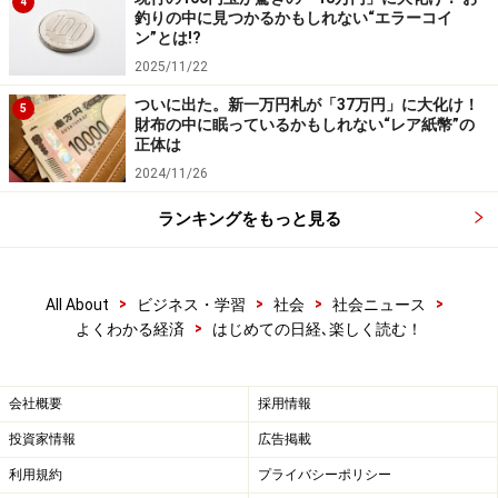
4
釣りの中に見つかるかもしれない“エラーコイ
ン”とは!?
2025/11/22
ついに出た。新一万円札が「37万円」に大化け！
5
財布の中に眠っているかもしれない“レア紙幣”の
正体は
2024/11/26
ランキングをもっと見る
>
>
>
>
All About
ビジネス・学習
社会
社会ニュース
>
よくわかる経済
はじめての日経､楽しく読む！
会社概要
採用情報
投資家情報
広告掲載
利用規約
プライバシーポリシー