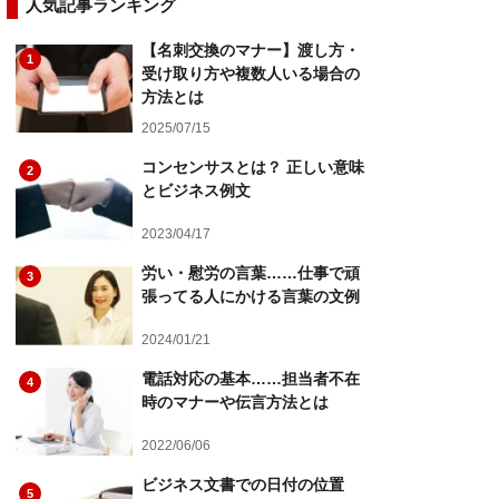
人気記事ランキング
【名刺交換のマナー】渡し方・
1
受け取り方や複数人いる場合の
方法とは
2025/07/15
コンセンサスとは？ 正しい意味
2
とビジネス例文
2023/04/17
労い・慰労の言葉……仕事で頑
3
張ってる人にかける言葉の文例
2024/01/21
電話対応の基本……担当者不在
4
時のマナーや伝言方法とは
2022/06/06
ビジネス文書での日付の位置
5