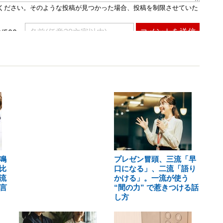
鳴
プレゼン冒頭、三流「早
比
口になる」、二流「語り
流
かける」。一流が使う
言
“間の力” で惹きつける話
し方