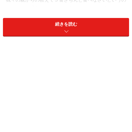
が一般的な通念ですが、その先生曰く、農耕民族の時代
であれば、朝早く起きて、農作業等の一仕事をして朝食
続きを読む
を摂るので理解できる。現代人は必ずしもそうではな
い。無理しても朝食べなければというある種の脅迫観念
を持つ必要なないとのことです。
人間が健康かどうかのバロメーターを一言で言えば、
排
出
だそうです。毎日きちんと定期的に尿や便が出るこ
と、運動をして汗を掻くことが排出にあたります。よっ
て、運動をすることは体の循環を良くするので欠かせな
いことなのです。
加齢とともに代謝が悪くなるので、基礎代謝を高めた
り、維持する努力を怠ってはいけません。筋肉を増やす
ことで脂肪を燃焼しやすくなります。何もスポーツクラ
ブでマシントレーニングをしなくても日常的に腕立て伏