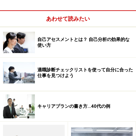
せや腹筋運動をすることで鍛えることが出来ます。色々
策はありますが、忙しい中で最も手頃で効果性の高いの
あわせて読みたい
は歩くことでしょう。
自己アセスメントとは？ 自己分析の効果的な
次のページでは、
１日１万歩を達成するための方法
につ
使い方
いて考えていきます。
※記事内容は執筆時点のものです。最新の内容をご確認くださ
適職診断チェックリストを使って自分に合った
い。
仕事を見つけよう
次のページへ
1
/
3
キャリアプランの書き方…40代の例