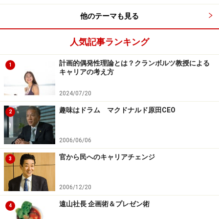
他のテーマも見る
人気記事ランキング
計画的偶発性理論とは？クランボルツ教授による
1
キャリアの考え方
2024/07/20
趣味はドラム マクドナルド原田CEO
2
2006/06/06
官から民へのキャリアチェンジ
3
2006/12/20
遠山社長 企画術＆プレゼン術
4