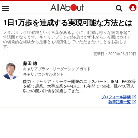
1日1万歩を達成する実現可能な方法とは
メタボリック症候群という言葉があるように、肥満は様々な病気を起こ
す誘因となります。キャリアプランの前提はまず体から。今回はガイド
の偶発的な経験から是非とも習慣化していただきたいことをお話しま
す。
更新日：
2009年06月20日
藤田 聰
キャリアプラン・リーダーシップ ガイド
キャリアコンサルタント
能力・キャリア・リーダー開発のエキスパート。IBM、PAOS等
を経て起業。大手企業を中心に、15年間で150社、延べ50万人
以上の能力評価を実施してきた。
プロフィール詳細
執筆記事一覧