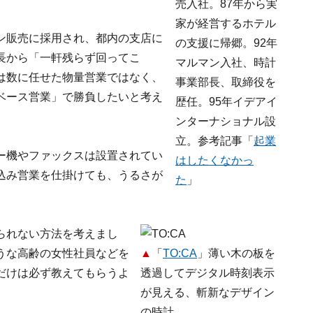
売入社。87年から実
家が経営するホテル
ン販売に採用され、都内の支店に
の支援に帰郷。92年
長から「一軒残らず回ってこ
マルマン入社、時計
は数に任せた物量営業ではなく、
事業部長、取締役を
ベース営業」で勝負したいと考え
歴任。95年イデアイ
ンターナショナル設
立。参考記事「
起業
ー機やファックスは設置されてい
はしたくなかっ
込み営業を仕掛けても、うるさが
た
」
られない方法を考えまし
うな高齢の女性社員などを
▲
「
TO:CA
」薄い木の板を
だけは必ず教えてもらうよ
透過してデジタル時刻表示
が見える、斬新なデザイン
の時計。