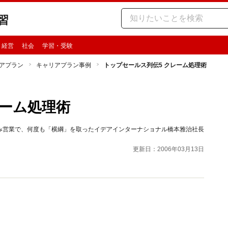
習
・経営
社会
学習・受験
アプラン
キャリアプラン事例
トップセールス列伝5 クレーム処理術
レーム処理術
み営業で、何度も「横綱」を取ったイデアインターナショナル橋本雅治社長
更新日：2006年03月13日