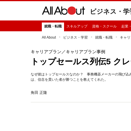
ビジネス・学
就職・転職
スキルアップ
資格・スクール
起業
All About
ビジネス・学習
就職・転職
キャリ
キャリアプラン
／キャリアプラン事例
トップセールス列伝5 ク
なぜ彼はトップセールスなのか？ 事務機器メーカーの飛び込
は、信念を貫いた者が勝つことを教えてくれた。
角田 正隆