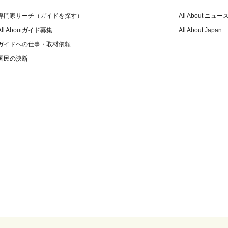
専門家サーチ（ガイドを探す）
All About ニュー
All Aboutガイド募集
All About Japan
ガイドへの仕事・取材依頼
国民の決断