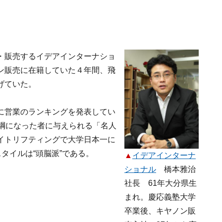
・販売するイデアインターナショ
ン販売に在籍していた４年間、飛
げていた。
に営業のランキングを発表してい
横綱になった者に与えられる「名人
イトリフティングで大学日本一に
タイルは“頭脳派”である。
▲
イデアインターナ
ショナル
橋本雅治
社長 61年大分県生
まれ。慶応義塾大学
卒業後、キヤノン販