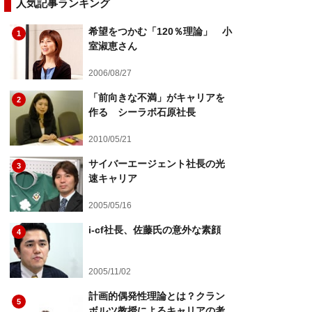
人気記事ランキング
希望をつかむ「120％理論」 小
1
室淑恵さん
2006/08/27
「前向きな不満」がキャリアを
2
作る シーラボ石原社長
2010/05/21
サイバーエージェント社長の光
3
速キャリア
2005/05/16
i-cf社長、佐藤氏の意外な素顔
4
2005/11/02
計画的偶発性理論とは？クラン
5
ボルツ教授によるキャリアの考