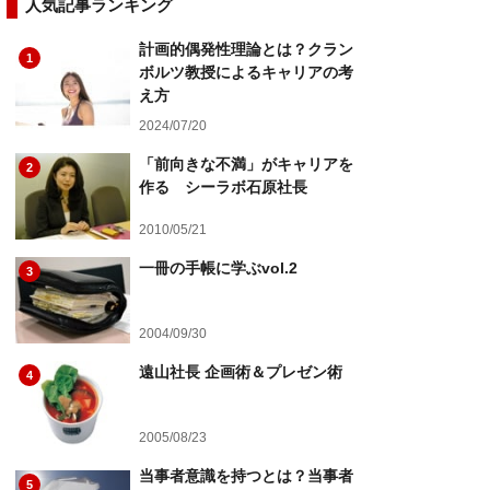
人気記事ランキング
計画的偶発性理論とは？クラン
1
ボルツ教授によるキャリアの考
え方
2024/07/20
「前向きな不満」がキャリアを
2
作る シーラボ石原社長
2010/05/21
一冊の手帳に学ぶvol.2
3
2004/09/30
遠山社長 企画術＆プレゼン術
4
2005/08/23
当事者意識を持つとは？当事者
5