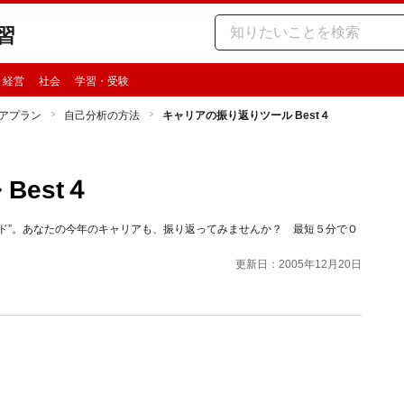
習
・経営
社会
学習・受験
アプラン
自己分析の方法
キャリアの振り返りツール Best４
Best４
ド”。あなたの今年のキャリアも、振り返ってみませんか？ 最短５分でＯ
更新日：2005年12月20日