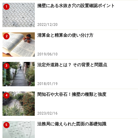
擁壁にある水抜き穴の設置確認ポイント
1
2022/12/20
清算金と精算金の使い分け方
2
2019/06/10
法定外道路とは？ その背景と問題点
3
2018/01/19
間知石や大谷石！擁壁の種類と強度
4
2023/02/16
法務局に備えられた図面の基礎知識
5