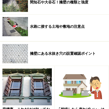
敷地権の
登記
がなされると、以後の権利変動について土
間知石や大谷石！擁壁の種類と強度
地登記記録への記載は省略されます。
また、建物登記記録の表題部には、「敷地権の目的たる
水路に接する土地や敷地の注意点
土地の表示」、「敷地権の種類」（所有権、地上権、賃
借権の別）、「敷地権の割合」（土地の共有持分に該
当）などが記載されます。建物の権利と土地の権利（持
分）が常に一体というわけです。
擁壁にある水抜き穴の設置確認ポイント
ただし、敷地権の登記は強制ではなく、管理規約でこの
一体性の原則を排除することも可能ですから注意しなけ
ればなりません。
関連記事