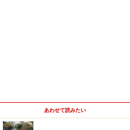
有持分などについて、別々に処分（売却など）をするこ
とが可能でした。
これを防ぐためには、
管理規約
などで分離処分を禁止し
たりするしかなかったのですが、実際にはそれが守られ
ない事例もあったようです。
そこで、1983年（昭和58年）の区分所有法（建物の区分
所有等に関する法律）改正により、建物の専有部分と敷
地利用権は原則として分離処分（
譲渡
、
抵当権
の設定な
ど）することができないことを明確にしました。
そして、この「分離処分が禁じられた敷地利用権」のこ
とを、不動産登記法上で「敷地権」と表すことにしたの
あわせて読みたい
です。