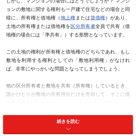
しかし、マンションの場合にはどうでしょうか？ マンシ
ョンの敷地に関する権利も一戸建て住宅などの場合と同
様に、所有権と借地権（
地上権
または
賃借権
）があり、
土地の所有権または借地権を
区分所有者
全員で共有（借
地権の場合には「準共有」）する形態となっています。
この土地の権利が所有権と借地権のどちらであれ、もし
敷地を利用する権利としての「敷地利用権」がなけれ
ば、非常にやっかいな問題となってしまうでしょう。
他の区分所有者と敷地を共有（所有権）しているとき、
誰かひとりが敷地の共有持分だけを売却して、そこに借
地権の成立を認めるというわけにもいかないのです。
ところが従来の法律では、一戸建て住宅の場合などと同
続きを読む
様に、マンションでも建物
専有部分
の所有権と土地の共