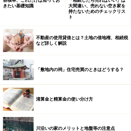
容積率、これだけは知ってお
「相続したら売ればいい」は
不動産売買お役立ち記事 INDEX
きたい基礎知識
大間違い、売れない空き家を
持たないためのチェックリス
ガイドの不動産売買基礎講座 INDEX
ト
登記事項証明書（登記簿謄本）の見方
マンションの床面積は3種類!?
不動産の使用貸借とは？土地の借地権、相続税
など詳しく解説
※記事内容は執筆時点のものです。最新の内容をご確認くださ
い。
「敷地内の祠」住宅売買のときはどうする？
清算金と精算金の使い分け方
川沿いの家のメリットと地盤等の注意点