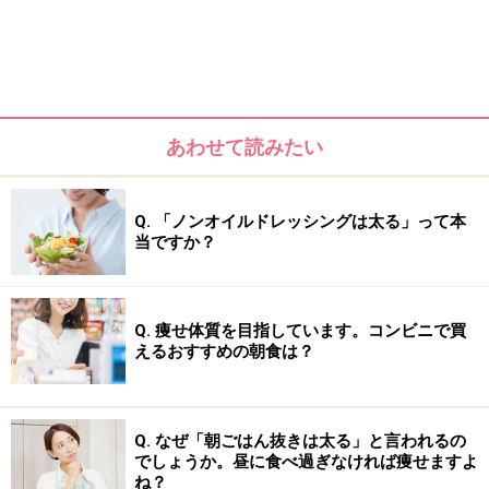
あわせて読みたい
最も重要でありストイックな内容となっているのは、最
初の「誘導ダイエット」の段階です。それでは各段階ご
Q. 「ノンオイルドレッシングは太る」って本
当ですか？
とに詳しく解説していきましょう。
Q. 痩せ体質を目指しています。コンビニで買
ステップ1 「誘導ダイエット」（誘導段
えるおすすめの朝食は？
階）
炭水化物を1日20gに制限します（※ご飯1膳弱が
Q. なぜ「朝ごはん抜きは太る」と言われるの
100g）。この制限を2週間続けることで、体内に残って
でしょうか。昼に食べ過ぎなければ痩せますよ
いる炭水化物エネルギーが全て消費されます。炭水化物
ね？