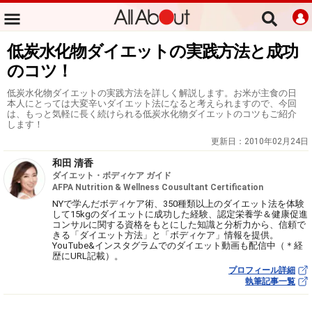
低炭水化物ダイエットの実践方法と成功
のコツ！
低炭水化物ダイエットの実践方法を詳しく解説します。お米が主食の日
本人にとっては大変辛いダイエット法になると考えられますので、今回
は、もっと気軽に長く続けられる低炭水化物ダイエットのコツもご紹介
します！
更新日：
2010年02月24日
和田 清香
ダイエット・ボディケア ガイド
AFPA Nutrition & Wellness Cousultant Certification
NYで学んだボディケア術、350種類以上のダイエット法を体験
して15kgのダイエットに成功した経験、認定栄養学＆健康促進
コンサルに関する資格をもとにした知識と分析力から、信頼で
きる「ダイエット方法」と「ボディケア」情報を提供。
YouTube&インスタグラムでのダイエット動画も配信中（＊経
歴にURL記載）。
プロフィール詳細
執筆記事一覧