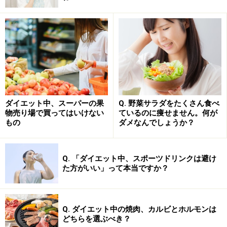
がなくなると、体は脂肪分解モードに切り替わり、その
結果、1日に数100gから1kgも痩せることがあるとされて
います。
この期間中は、炭水化物が10%以上含まれるものは食べ
ることができず、野菜に含まれる少量の炭水化物の他、
タンパク質、脂質をメインに摂取することになります
ダイエット中、スーパーの果
Q. 野菜サラダをたくさん食べ
（※詳しくは「誘導ダイエット段階での食事内容」をチ
物売り場で買ってはいけない
ているのに痩せません。何が
ェック！）
もの
ダメなんでしょうか？
■注意点
Q. 「ダイエット中、スポーツドリンクは避け
頭痛がして頭がボーッとしたり、体がだるくなる場合が
た方がいい」って本当ですか？
あります。また、血中のケトン体濃度が高くなって体外
へ排出されることで、脱水症状を起こす場合がありま
す。極端に神経を使う仕事や重労働の方は、無理しない
Q. ダイエット中の焼肉、カルビとホルモンは
どちらを選ぶべき？
ことをおすすめします。特に水分補給はこまめに行いま