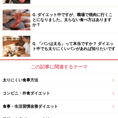
しょう。
Q. ダイエット中ですが、職場で焼肉に行くこ
とになりました。太らない食べ方はあります
か？
ステップ2 「減量段階」
誘導段階で脂肪分解モードに切り替わったら、多少炭水
Q. 「パンは太る」って本当ですか？ ダイエッ
化物の摂取量を増やしても脂肪分解は続きます。炭水化
ト中でも太りにくいパンがあれば知りたいです
物摂取量を少しずつ増やしていき（1日40g前後、毎日ゆ
っくり5gずつ増やしていくのが目安）、どの程度で体重
の減少が止まり増加するのかを調べ、減量中に摂取して
この記事に関連するテーマ
もかまわない炭水化物量を決めます。炭水化物の摂取量
太りにくい食事方法
を増やすには穀物等からではなく、食物繊維の多い緑黄
色野菜類や柑橘類、ベリー類などから増やします。ラー
コンビニ・外食ダイエット
メン、うどん、白いパン、ケーキ等の高炭水化物食品か
らの摂取はNG。
食事・生活習慣改善ダイエット