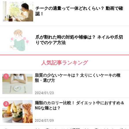
チークの適量って一体どれくらい？ 動画で確
認！
爪が割れた時の対処や補修は？ ネイルや爪切
りでのケア方法
人気記事ランキング
脂質の少ないケーキは？ 太りにくいケーキの種
1
類・選び方
2024/01/23
麺類のカロリー比較！ ダイエット中におすすめ＆
2
NGな麺とは？
2024/07/09