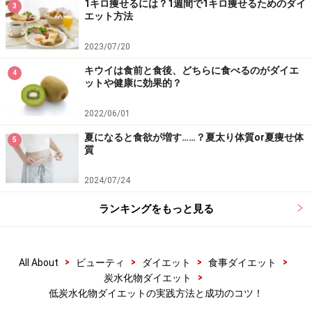
1キロ痩せるには？1週間で1キロ痩せるためのダイ
3
エット方法
2023/07/20
キウイは食前と食後、どちらに食べるのがダイエ
4
ットや健康に効果的？
2022/06/01
夏になると食欲が増す……？夏太り体質or夏痩せ体
5
質
2024/07/24
ランキングをもっと見る
>
>
>
>
All About
ビューティ
ダイエット
食事ダイエット
>
炭水化物ダイエット
低炭水化物ダイエットの実践方法と成功のコツ！