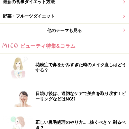
最新の食事ダイエット方法
ステップ3 「前体重維持段階」
野菜・フルーツダイエット
目標体重に近づいたら、体重が安定する炭水化物摂取量
まで少しずつ増やしていきます。
他のテーマも見る
ビューティ特集&コラム
花粉症で鼻をかみすぎた時のメイク直しはどう
する？
日焼け後は、適切なケアで美白を取り戻す！ピ
ーリングなどはNG!?
正しい鼻毛処理のやり方……抜くべき？ 剃るべ
き？