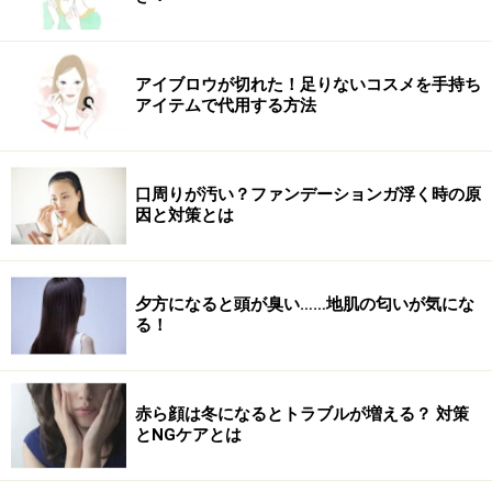
ステップ4 「体重維持段階」
目標体重になれば、体重が増加しない炭水化物量をキー
プする食生活を送ります。しかし、砂糖を使ったお菓子
アイブロウが切れた！足りないコスメを手持ち
アイテムで代用する方法
や、シロップ、白米といった精白されたものは禁物。炭
水化物は果物、玄米や蕎麦、オートミールなどを少し取
り入れる程度で、魚、豆腐、野菜、豆を中心に組み立て
口周りが汚い？ファンデーションガ浮く時の原
たメニューが理想。
因と対策とは
※記事内容は執筆時点のものです。最新の内容をご確認くださ
い。
夕方になると頭が臭い……地肌の匂いが気にな
※ダイエットは個人の体質、また、誤った方法による実践に起因
る！
して体調不良を引き起こす場合があります。実践の際には、必ず
自身の体質及び健康状態を十分に考慮したうえで、正しい方法で
おこなってください。また、全ての方への有効性を保証するもの
ではありません。
赤ら顔は冬になるとトラブルが増える？ 対策
とNGケアとは
次のページへ
1
/
3