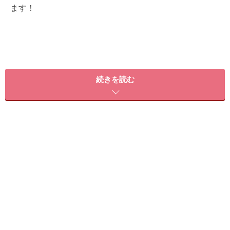
ます！
「低炭水化物ダイエット」の実践方法
続きを読む
アトキンス博士が提唱する「低炭水化物ダイエット」
は、誘導ダイエット(誘導段階)→減量段階→前体重維持
段階→体重維持段階の4つのステップに従って実践して
いきます。