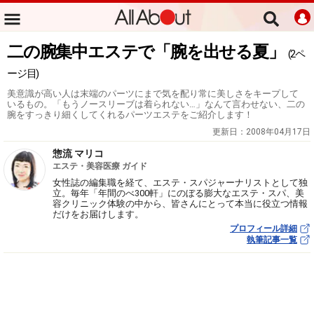
二の腕集中エステで「腕を出せる夏」
(2ペ
ージ目)
美意識が高い人は末端のパーツにまで気を配り常に美しさをキープして
いるもの。「もうノースリーブは着られない…」なんて言わせない、二の
腕をすっきり細くしてくれるパーツエステをご紹介します！
更新日：
2008年04月17日
惣流 マリコ
エステ・美容医療 ガイド
女性誌の編集職を経て、エステ・スパジャーナリストとして独
立。毎年「年間のべ300軒」にのぼる膨大なエステ・スパ、美
容クリニック体験の中から、皆さんにとって本当に役立つ情報
だけをお届けします。
プロフィール詳細
執筆記事一覧