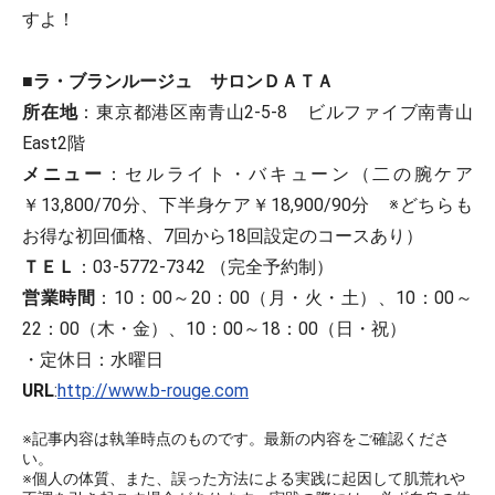
すよ！
■ラ・ブランルージュ サロンＤＡＴＡ
所在地
：東京都港区南青山2-5-8 ビルファイブ南青山
East2階
メニュー
：セルライト・バキューン（二の腕ケア
￥13,800/70分、下半身ケア￥18,900/90分 ※どちらも
お得な初回価格、7回から18回設定のコースあり）
ＴＥＬ
：03-5772-7342 （完全予約制）
営業時間
：10：00～20：00（月・火・土）、10：00～
22：00（木・金）、10：00～18：00（日・祝）
・定休日：水曜日
URL
:
http://www.b-rouge.com
※記事内容は執筆時点のものです。最新の内容をご確認くださ
い。
※個人の体質、また、誤った方法による実践に起因して肌荒れや