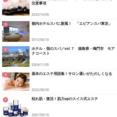
注意事項
2023/10/05
都内ホテルスパに新風！ 「エビアンスパ東京」
2
2012/06/10
ホテル・宿のスパ／vol.７ 徳島県・鳴門市 モア
3
ナコースト
2004/11/05
基本のエステ用語集！サロン通いがたのしくなる
4
2022/08/30
枯れ肌・復活！肌力upのスイス式エステ
5
2007/09/15