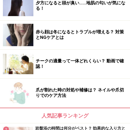
夕方になると頭が臭い……地肌の匂いが気にな
る！
赤ら顔は冬になるとトラブルが増える？ 対策
とNGケアとは
チークの適量って一体どれくらい？ 動画で確
認！
爪が割れた時の対処や補修は？ ネイルや爪切
りでのケア方法
人気記事ランキング
岩盤浴の時間は何分がベスト？ 効果的な入り方と
1