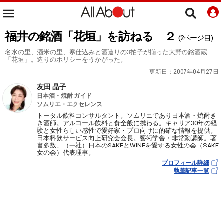
福井の銘酒「花垣」を訪ねる ２
(2ページ目)
名水の里、酒米の里、寒仕込みと酒造りの3拍子が揃った大野の銘酒蔵
「花垣」。造りのポリシーをうかがった。
更新日：
2007年04月27日
友田 晶子
日本酒・焼酎 ガイド
ソムリエ・エクセレンス
トータル飲料コンサルタント。ソムリエであり日本酒・焼酎き
き酒師。アルコール飲料と食全般に携わる。キャリア30年の経
験と女性らしい感性で愛好家・プロ向けに的確な情報を提供。
日本料飲サービス向上研究会会長。藝術学舎・非常勤講師。著
書多数。（一社）日本のSAKEとWINEを愛する女性の会（SAKE
女の会）代表理事。
プロフィール詳細
執筆記事一覧