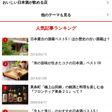
おいしい日本酒が飲める店
他のテーマも見る
人気記事ランキング
日本最古の酒蔵ベスト5！ ほか歴史の古い酒蔵は？
1
2010/06/13
「米の旨味が生きたコクの日本酒」ベスト10
2
2019/01/09
東条町「極上山田錦」の銘酒と料理を楽しむ会
3
『フロンティア東条２１』って？
2005/04/17
「生もと造り」のおすすめ日本酒ベスト5！
4