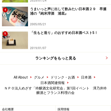
2025/07/24
うまいっと声に出して飲みたい日本酒２９ 早瀬
4
浦の『純米滓酒 浦底』
2005/05/21
「生もと造り」のおすすめ日本酒ベスト5！
5
2019/01/07
ランキングをもっと見る
>
>
>
>
All About
グルメ
ドリンク・お酒
日本酒
>
日本酒関連情報
ＮＰＯ法人めざす「吟醸酒文化研究会」第1回イベント 澤乃井吟
醸酒とフランス料理の会
会社概要
採用情報