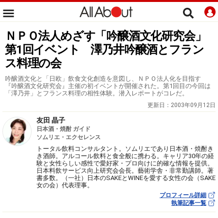
ＮＰＯ法人めざす「吟醸酒文化研究会」
第1回イベント 澤乃井吟醸酒とフラン
ス料理の会
吟醸酒文化と「日欧」飲食文化創造を意図し、ＮＰＯ法人化を目指す
『吟醸酒文化研究会』主催の初イベントが開催された。第1回目の今回は
「澤乃井」とフランス料理の相性体験。潜入レポートがコレだ。
更新日：
2003年09月12日
友田 晶子
日本酒・焼酎 ガイド
ソムリエ・エクセレンス
トータル飲料コンサルタント。ソムリエであり日本酒・焼酎き
き酒師。アルコール飲料と食全般に携わる。キャリア30年の経
験と女性らしい感性で愛好家・プロ向けに的確な情報を提供。
日本料飲サービス向上研究会会長。藝術学舎・非常勤講師。著
書多数。（一社）日本のSAKEとWINEを愛する女性の会（SAKE
女の会）代表理事。
プロフィール詳細
執筆記事一覧