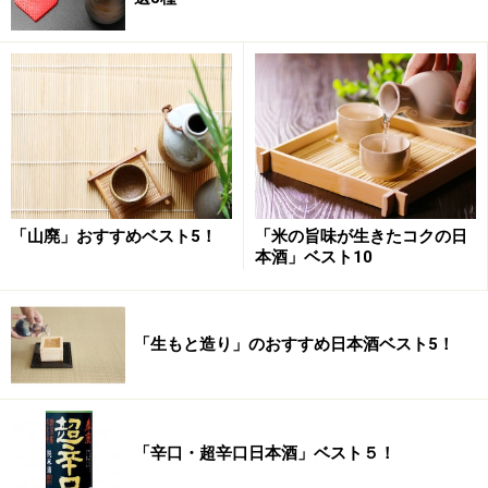
卵添え ＋＋＋ 『生もと 大吟醸 水乃記憶』
焼き茄子とサーモン
『生もと 水乃記憶』
「山廃」おすすめベスト5！
「米の旨味が生きたコクの日
本酒」ベスト10
これは料理もお酒もどちらもあっさり系の印象。お酒は
『生もと』だがかなりソフトな仕上がりの生もとなの
で、茄子とサーモンのみずみずしさに合う。卵にコクが
「生もと造り」のおすすめ日本酒ベスト5！
あるので、全体もうすこしがつんと塩をきかせると、よ
りお酒が進みそうな感じがするのだが、うう～ん、これ
は酒飲み頭に凝り固まっているからでしょうかね～。
『水乃記憶』というネーミングは、創業から300年のす
「辛口・超辛口日本酒」ベスト５！
べてを見てきた澤乃井の「水」に敬意を払ってつけられ