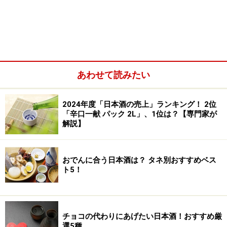
『辛口にごり酒』
ミントのほかにシードルと蜂蜜で味つけされたトマトの
マリネ。プチトマトが甘いので「辛口」が生きる組み合
あわせて読みたい
わせ。ミントの風味とにごり酒のフルーティーさが実に
心地いい。微発泡しているのでさわやかな口当たりもよ
く合う。本来冬にしか飲めない生のにごり酒だが、摂氏
2024年度「日本酒の売上」ランキング！ 2位
「辛口一献 パック 2L」、1位は？【専門家が
０度の蔵元専用冷蔵庫で長期保存したものを出してくだ
解説】
さった。贅沢。
爽快さと原酒の力強さを同時に楽しめるこの「辛口にご
おでんに合う日本酒は？ タネ別おすすめベス
り酒」は11月予約の限定販売。今年の秋は要チェック
ト5！
だ。
チョコの代わりにあげたい日本酒！おすすめ厳
＜２＞ 焼き茄子とサーモンマリネの冷製 温泉
選5種