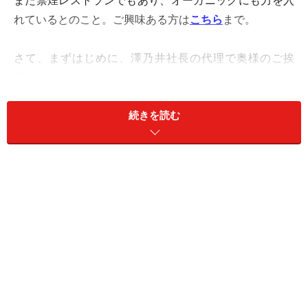
また禁煙レストランでもあり、オーガニックにも力を入
れているとのこと。ご興味ある方は
こちら
まで。
さて、まずはじめに、澤乃井社長の代理で奥様のご挨
拶。
つづいて、フランス料理文化センター事務局長の大沢晴
美氏から「フランス料理に日本の食材が入ってきた今、
続きを読む
日本酒が入るいいチャンス」という、なんとなくうきう
きするご挨拶をいただき、コースのスタートとなった。
＜１＞ プチトマトのマリネ ミント風味＋＋＋
『澤乃井 辛口にごり酒 本醸造 生』
プチトマトのマリネ