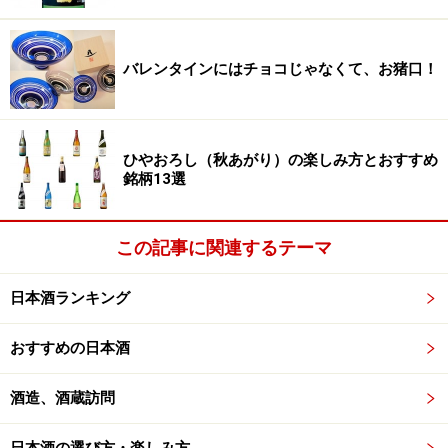
たのだとか。澤乃井らしい洗練された大吟醸の風味を楽
しめる。使用米は特Ａの山田錦を３５％精米。
バレンタインにはチョコじゃなくて、お猪口！
※記事内容は執筆時点のものです。最新の内容をご確認くださ
い。
※メニューや料金などのデータは、取材時または記事公開時点で
の内容です。
ひやおろし（秋あがり）の楽しみ方とおすすめ
銘柄13選
次のページへ
1
/
3
この記事に関連するテーマ
日本酒ランキング
おすすめの日本酒
酒造、酒蔵訪問