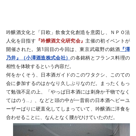
吟醸酒文化と「日欧」飲食文化創造を意図し、ＮＰＯ法
人化を目指す
『吟醸酒文化研究会』
主催の初イベントが
開催された。第1回目の今回は、東京武蔵野の銘酒
『澤
乃井』（小澤酒造株式会社）
の各銘柄とフランス料理の
相性を体験するという内容だ。
何をかくそう、日本酒ガイドのこのワタクシ、このての
会に参加するのはかなり久しぶりなのだ。まったくもっ
て勉強不足の上、「やっぱ日本酒には刺身か干物でなく
てはのう…」、などと頭の中が一昔前の日本酒ヘビーユ
ーザーばりに硬直化してしまっていて、吟醸酒に洋食を
合わせることに、なんとなく腰がひけていたのだ。