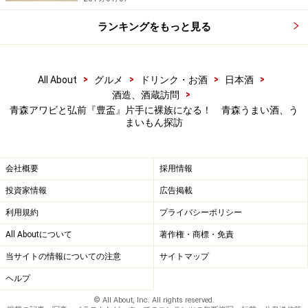
ランキングをもっと見る
>
>
>
>
All About
グルメ
ドリンク・お酒
日本酒
>
酒造、酒蔵訪問
青森アワビと弘前『豊盃』片手に裸族になる！ 青森うまい酒、う
まいもん探訪
会社概要
採用情報
投資家情報
広告掲載
利用規約
プライバシーポリシー
All Aboutについて
著作権・商標・免責
当サイトの情報についての注意
サイトマップ
ヘルプ
© All About, Inc. All rights reserved.