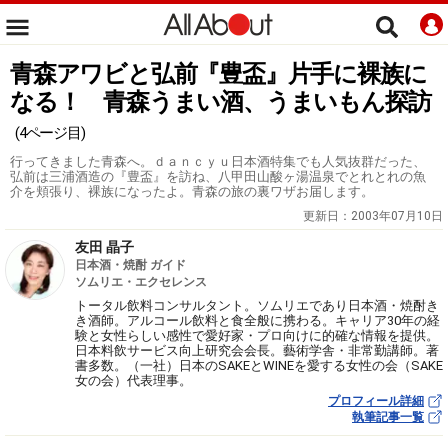
青森アワビと弘前『豊盃』片手に裸族に
なる！ 青森うまい酒、うまいもん探訪
(4ページ目)
行ってきました青森へ。ｄａｎｃｙｕ日本酒特集でも人気抜群だった、
弘前は三浦酒造の『豊盃』を訪ね、八甲田山酸ヶ湯温泉でとれとれの魚
介を頬張り、裸族になったよ。青森の旅の裏ワザお届します。
更新日：
2003年07月10日
友田 晶子
日本酒・焼酎 ガイド
ソムリエ・エクセレンス
トータル飲料コンサルタント。ソムリエであり日本酒・焼酎き
き酒師。アルコール飲料と食全般に携わる。キャリア30年の経
験と女性らしい感性で愛好家・プロ向けに的確な情報を提供。
日本料飲サービス向上研究会会長。藝術学舎・非常勤講師。著
書多数。（一社）日本のSAKEとWINEを愛する女性の会（SAKE
女の会）代表理事。
プロフィール詳細
執筆記事一覧