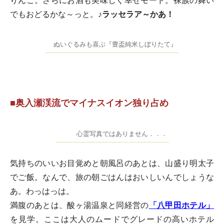
りんこ。さらにお酒も美味しく幸せモード。裸族の舞い
でもおどるかな～っと。
♪ラッセラア～かあ！
ぬいぐるみも喜ぶ『豊盃純米しぼりたて』
■奥入瀬渓流でマイナスイオン独り占め
心霊写真ではありません．．．
気持ちのいいお目覚めと朝風呂のあとは、山盛り明太子
でご飯。なんで、旅の朝ごはんはおいしいんでしょうな
あ。わっはっは。
満腹のあとは、酸ヶ湯温泉と同経営の
「八甲田ホテル」
を見学。ここは大人のムードでグレードの高いホテル