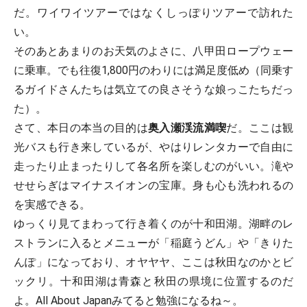
だ。ワイワイツアーではなくしっぽりツアーで訪れた
い。
そのあとあまりのお天気のよさに、八甲田ロープウェー
に乗車。でも往復1,800円のわりには満足度低め（同乗す
るガイドさんたちは気立ての良さそうな娘っこたちだっ
た）。
さて、本日の本当の目的は
奥入瀬渓流満喫
だ。ここは観
光バスも行き来しているが、やはりレンタカーで自由に
走ったり止まったりして各名所を楽しむのがいい。滝や
せせらぎはマイナスイオンの宝庫。身も心も洗われるの
を実感できる。
ゆっくり見てまわって行き着くのが十和田湖。湖畔のレ
ストランに入るとメニューが「稲庭うどん」や「きりた
んぽ」になっており、オヤヤヤ、ここは秋田なのかとビ
ックリ。十和田湖は青森と秋田の県境に位置するのだ
よ。All About Japanみてると勉強になるね～。