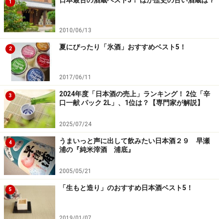
1
2010/06/13
夏にぴったり「氷酒」おすすめベスト5！
2
2017/06/11
2024年度「日本酒の売上」ランキング！ 2位「辛
3
口一献 パック 2L」、1位は？【専門家が解説】
2025/07/24
うまいっと声に出して飲みたい日本酒２９ 早瀬
4
浦の『純米滓酒 浦底』
2005/05/21
「生もと造り」のおすすめ日本酒ベスト5！
5
2019/01/07