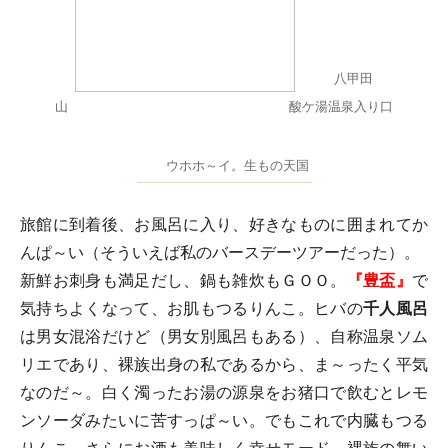
八甲田
山 酸ケ湯温泉入り口
ウホホ～イ。生もの天国
旅館に到着後、お風呂に入り、好きなものに囲まれてか
んぱ～い（そういえば私のバースデーツアーだった）。
新鮮お刺身も満足だし、鍋も雑炊もＧＯＯ。
『豊盃』
で
気持ちよくなって、お肌もつるりんこ。ヒバの
千人風呂
は男女混浴だけど（男女別風呂もある）、自称温泉ソム
リエであり、裸族出身の私であるから、ま～ったく平気
なのだ～。白く濁ったお湯の源泉をお猪口で飲むとレモ
ンソーダみたいに苦すっぱ～い。でもこれで内臓もつる