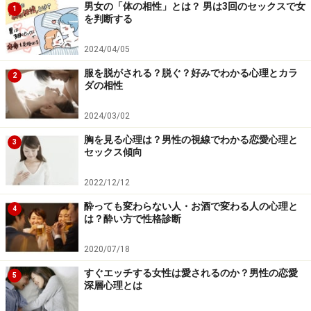
男女の「体の相性」とは？ 男は3回のセックスで女
1
を判断する
2024/04/05
服を脱がされる？脱ぐ？好みでわかる心理とカラ
2
ダの相性
2024/03/02
胸を見る心理は？男性の視線でわかる恋愛心理と
3
セックス傾向
2022/12/12
酔っても変わらない人・お酒で変わる人の心理と
4
は？酔い方で性格診断
2020/07/18
すぐエッチする女性は愛されるのか？男性の恋愛
5
深層心理とは