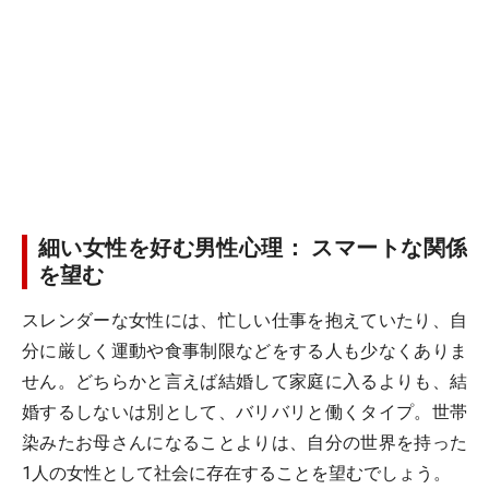
細い女性を好む男性心理： スマートな関係
を望む
スレンダーな女性には、忙しい仕事を抱えていたり、自
分に厳しく運動や食事制限などをする人も少なくありま
せん。どちらかと言えば結婚して家庭に入るよりも、結
婚するしないは別として、バリバリと働くタイプ。世帯
染みたお母さんになることよりは、自分の世界を持った
1人の女性として社会に存在することを望むでしょう。