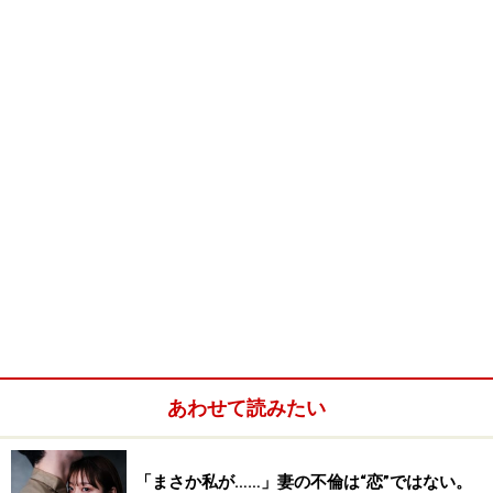
あわせて読みたい
「まさか私が……」妻の不倫は“恋”ではない。