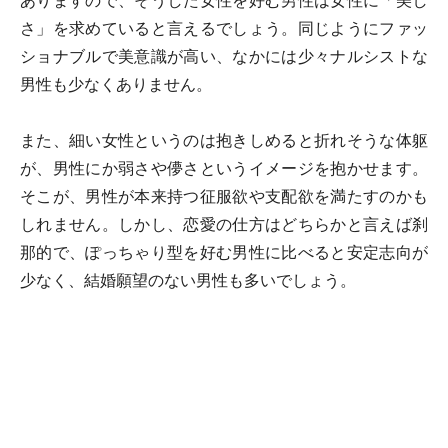
ありますので、そうした女性を好む男性は女性に「美し
さ」を求めていると言えるでしょう。同じようにファッ
ショナブルで美意識が高い、なかには少々ナルシストな
男性も少なくありません。
また、細い女性というのは抱きしめると折れそうな体躯
が、男性にか弱さや儚さというイメージを抱かせます。
そこが、男性が本来持つ征服欲や支配欲を満たすのかも
しれません。しかし、恋愛の仕方はどちらかと言えば刹
那的で、ぽっちゃり型を好む男性に比べると安定志向が
少なく、結婚願望のない男性も多いでしょう。