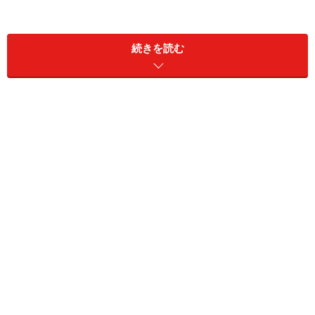
続きを読む
前向きなステップアップなら応援したいのは山々だけ
ど、彼の環境が変化するのは、やっぱり不安。新しい環
境では新しい出会いもあるだろうし、ゼロから出発する
分、彼自身も２人の関係も不安定になりそうだし……。
友人Ａ子（32歳）も年下の彼（27歳）の転職が決定した
ばかり。付き合って１年弱。両思いながら、どこかつか
み所のない彼と一生懸命向き合い続けて、最近はやっと
関係も安定したところ。
聡明で冷静な彼女は、「転職を機にプラスにせよマイナ
スにせよ、必ず関係は変わると思う。新しい出会いがあ