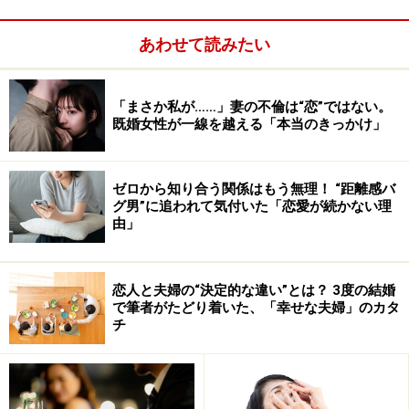
って、新しい仕事をすれば、彼自身が変わる。そした
ら、関係も変わらない方がオカシイもの」という。
あわせて読みたい
「まさか私が……」妻の不倫は“恋”ではない。
既婚女性が一線を越える「本当のきっかけ」
ゼロから知り合う関係はもう無理！ “距離感バ
グ男”に追われて気付いた「恋愛が続かない理
由」
恋人と夫婦の“決定的な違い”とは？ 3度の結婚
で筆者がたどり着いた、「幸せな夫婦」のカタ
チ
転職にともない引っ越しもすることになった彼を前に、
彼女は考えた。
結婚を前提に付き合っているし、
とりあえず一緒に住ん