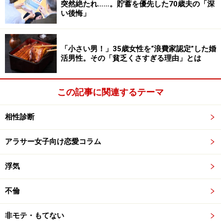
突然絶たれ……。貯蓄を優先した70歳夫の「深
い後悔」
同棲作戦よりも効く、適度な放任主義作戦
彼のほうは、「転職を機に一緒に住むのもアリ」だと言
「小さい男！」35歳女性を“浪費家認定”した婚
っていたにも関わらず、彼女は、やはり、別々に住ん
活男性。その「貧乏くさすぎる理由」とは
で、これまで通りマイペース関係を続けようと提案し
た。もちろん、前述のように不安も大きいし、ある意
この記事に関連するテーマ
味、転職を逃したら、結婚する機会が次にいつめぐって
くるかわからない。けれど、彼女はいう。
相性診断
「まだ関係が熟してないし、２人の心が安定していない
アラサー女子向け恋愛コラム
のに、一緒に住んでもボロが出ると思う。表面上、なれ
浮気
合うだけで、心は不安定なまま。トキメキは消えてしま
ってるのに、分かり合えているわけでもない。過去に恋
不倫
人と一緒に住んできた経験があるからわかるの」
非モテ・もてない