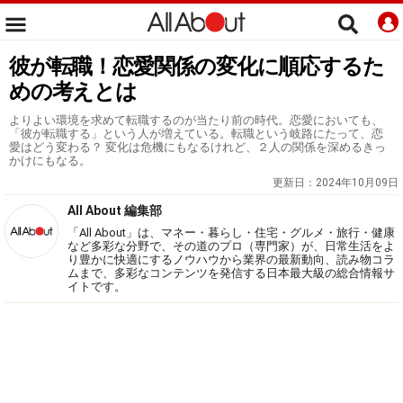
彼が転職！恋愛関係の変化に順応するた
めの考えとは
よりよい環境を求めて転職するのが当たり前の時代。恋愛においても、
「彼が転職する」という人が増えている。転職という岐路にたって、恋
愛はどう変わる？ 変化は危機にもなるけれど、２人の関係を深めるきっ
かけにもなる。
更新日：
2024年10月09日
All About 編集部
「All About」は、マネー・暮らし・住宅・グルメ・旅行・健康
など多彩な分野で、その道のプロ（専門家）が、日常生活をよ
り豊かに快適にするノウハウから業界の最新動向、読み物コラ
ムまで、多彩なコンテンツを発信する日本最大級の総合情報サ
イトです。