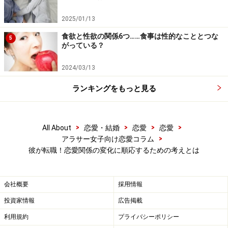
2025/01/13
転職は、恋愛を見つめなおし、２人の関係を試すいい機会と
食欲と性欲の関係6つ……食事は性的なこととつな
5
捕えて。
がっている？
まず、オトナ女子としては、彼が不安定な時期だからこ
2024/03/13
そ、ドシンと構えて心の安定を与えられる存在でありた
ランキングをもっと見る
い。そして、彼が新しい職場でどう振る舞えばいいの
か、戸惑う彼の参謀役になれたらもっといい。
>
>
>
>
All About
恋愛・結婚
恋愛
恋愛
でも、そういう役回りって、自分から志願するのではな
>
アラサー女子向け恋愛コラム
く、彼に求められてこそ叶うものだと心得たい。まず
彼が転職！恋愛関係の変化に順応するための考えとは
は、彼の様子をそっと見守る余裕をもって。転職という
変化にともなって関係が、吉に転ぶか凶に転ぶか、神の
会社概要
採用情報
みぞ知る。２人の関係が試されるいい機会だ……くらいに
投資家情報
広告掲載
思いたいところ。
利用規約
プライバシーポリシー