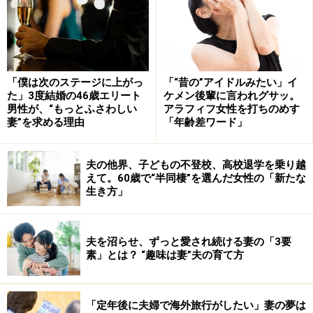
でしまおうか
、と。転職を機に忙しくなるであろう彼と
会えない不安は解消されるし、とりあえず、関係も安定
はする。しかも、そろそろ結婚というステージを体験し
てみたい自分にとって、同棲→結婚に自然に流れられる
「僕は次のステージに上がっ
「“昔の”アイドルみたい」イ
可能性も大きくなる。
た」3度結婚の46歳エリート
ケメン後輩に言われグサッ。
男性が、“もっとふさわしい
アラフィフ女性を打ちのめす
妻”を求める理由
「年齢差ワード」
たしかに、この
同棲作戦
! 「とにかく早く結婚したい！」
という女子にはオススメかも！ どんな男性でも転職で
夫の他界、子どもの不登校、高校退学を乗り越
心身ともに不安定なる分、支えをもとめる傾向はあるだ
えて。60歳で“半同棲”を選んだ女性の「新たな
ろうから。
生き方」
多少の安定願望がある男ならなおさら、転職を機に勢い
夫を沼らせ、ずっと愛され続ける妻の「3要
づいて結婚ということもありえる。
素」とは？ “趣味は妻”夫の育て方
だけど、友人の答えは異なった。
「定年後に夫婦で海外旅行がしたい」妻の夢は