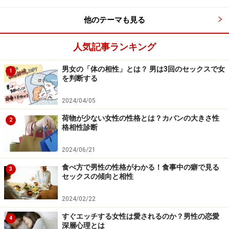
なるほどと納得した。体は縛れても心は縛れない。たし
かに形だけで、中身がつまっていない恋愛や結婚は虚し
他のテーマも見る
いものだと身をもってしっている。転職という変化＆窮
地にたたされても、「恋愛の本質とは何か？」を考えら
人気記事ランキング
れる彼女は、さすが大人の女！ 本当に愛情深くてカッ
男女の「体の相性」とは？ 男は3回のセックスで女
1
コいいと思う。
を判断する
2024/04/05
とはいえ、彼女のような選択をするのは勇気がいる。徹
底的に不安に向き合わなくちゃならないし、実際問題、
荷物が少ない女性の性格とは？カバンの大きさ性
2
格相性診断
マイナス方向に関係が変わる可能性も大きいし。
2024/06/21
どうしたらいいのだろう？
食べ方で男性の性格がわかる！食事中の癖で見る
3
セックスの傾向と相性
2024/02/22
彼の転職を機に、恋愛を本物にするには？
すぐエッチする女性は愛されるのか？男性の恋愛
4
深層心理とは