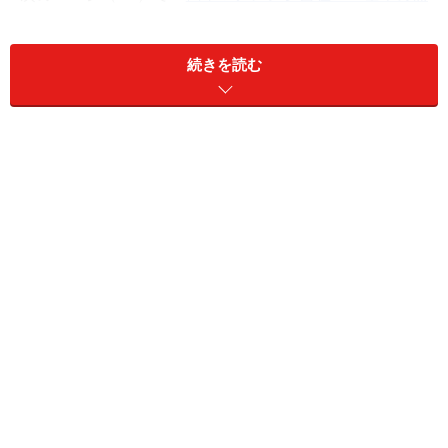
しパン」レシピ
を、
P3で
アレンジ２例「よもぎ蒸しパン」「チョコレート
続きを読む
蒸しパン」レシピ
をご紹介します。
※記事内容は執筆時点のものです。最新の内容をご確認くださ
い。
※メニューや料金などのデータは、取材時または記事公開時点で
の内容です。
次のページへ
1
/
3