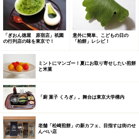
「ぎおん徳屋 原宿店」祇園
意外に簡単、こどもの日の
の行列店の味を東京で！
「柏餅」レシピ！
ミントにマンゴー！夏にお取り寄せしたい煎餅
と米菓
「廚 菓子 くろぎ」。舞台は東京大学構内
老舗「松崎煎餅」の新カフェ、目指すは街のせ
んべい店