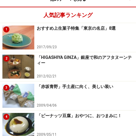
人気記事ランキング
おすすめ上生菓子特集「東京の名店」8選
1
2017/09/23
「HIGASHIYA GINZA」銀座で和のアフタヌーンテ
2
ィー
2012/02/21
「赤坂青野」手土産に向く、美しい装い
3
2009/04/06
「ピーナッツ豆腐」おやつに、おつまみに！
4
2009/05/11