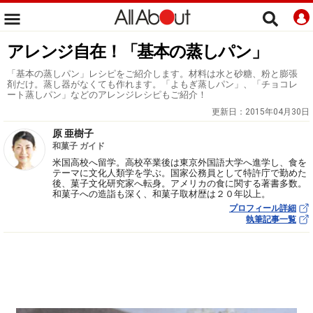
アレンジ自在！「基本の蒸しパン」
「基本の蒸しパン」レシピをご紹介します。材料は水と砂糖、粉と膨張
剤だけ。蒸し器がなくても作れます。「よもぎ蒸しパン」、「チョコレ
ート蒸しパン」などのアレンジレシピもご紹介！
更新日：
2015年04月30日
原 亜樹子
和菓子 ガイド
米国高校へ留学。高校卒業後は東京外国語大学へ進学し、食を
テーマに文化人類学を学ぶ。国家公務員として特許庁で勤めた
後、菓子文化研究家へ転身。アメリカの食に関する著書多数。
和菓子への造詣も深く、和菓子取材歴は２０年以上。
プロフィール詳細
執筆記事一覧