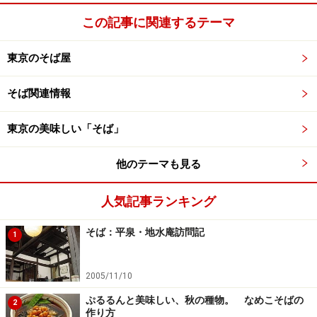
この記事に関連するテーマ
(4)打ち粉を打ったところに残りの生地を重ね、これで８
枚畳みが仕上がる。最後に生地を時計まわりに90度回転
東京のそば屋
させて、右の端から包丁で切っていけばよい
そば関連情報
いかがでしょうか。このたたみ方は、プロセス中に生地
を動かす距離が最小で、しかも奥行が90センチしかない
東京の美味しい「そば」
のし台でも、1m以上の横幅となった生地を畳むことがで
きます。
他のテーマも見る
人気記事ランキング
500g打ちなど、少量の粉で打つ場合は、8枚だたみでは
なく、4枚だたみとすると、麺の長さが確保できる。そ
そば：平泉・地水庵訪問記
1
の場合、(2)のステップでのばす打ち粉の位置が逆にな
る。
2005/11/10
ぷるるんと美味しい、秋の種物。 なめこそばの
また、左手で包丁をもつ方は、この図をすべて左右逆に
2
作り方