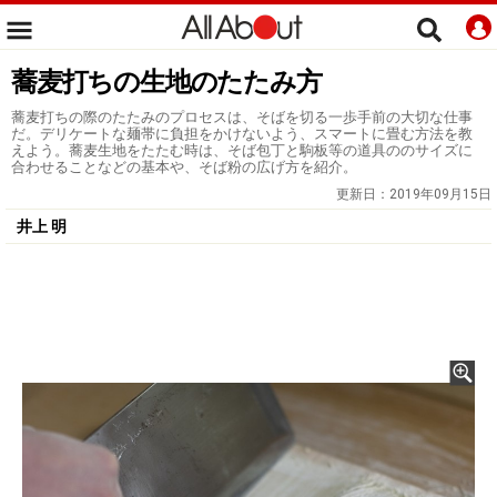
蕎麦打ちの生地のたたみ方
蕎麦打ちの際のたたみのプロセスは、そばを切る一歩手前の大切な仕事
だ。デリケートな麺帯に負担をかけないよう、スマートに畳む方法を教
えよう。蕎麦生地をたたむ時は、そば包丁と駒板等の道具ののサイズに
合わせることなどの基本や、そば粉の広げ方を紹介。
更新日：
2019年09月15日
井上 明