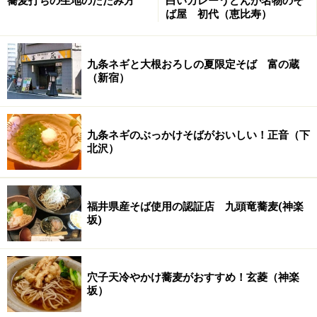
蕎麦打ちの生地のたたみ方
白いカレーうどんが名物のそ
ば屋 初代（恵比寿）
(1)巻き上げた生地を半分向こうに広げ（残りの半分は巻
き取られたまま）、広げたところに打ち粉をたっぷりと
九条ネギと大根おろしの夏限定そば 富の蔵
のばしておく
（新宿）
(2)麺棒の端を利き腕で持ち、巻き取られていた生地を逆
回転させながらほどいて先に打ち粉を打った手前半分に
九条ネギのぶっかけそばがおいしい！正音（下
重ね、ここだけはしっかりと指で押さえて折目をつけ
北沢）
る。そして畳まれた生地の右半分にたっぷりの打ち粉を
のばしておく
福井県産そば使用の認証店 九頭竜蕎麦(神楽
坂)
(3)二つ折りになった生地の左半分を、打ち粉をのばした
上に重ね（もう折目はつけない）、4枚重ねとなった生
地の左半分に打ち粉をのばしておく。このとき、生地は
穴子天冷やかけ蕎麦がおすすめ！玄菱（神楽
正方形かやや横長の四角となることが望ましい（つま
坂）
り、しっかりと幅出しができたというわけである）