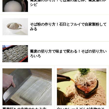
シピ
そば粉の作り方！石臼とフルイで自家製粉して
みる
蕎麦の切り方で味まで変わる！そばの切り方い
ろいろ
蕎麦生地のたたみ方……実践編