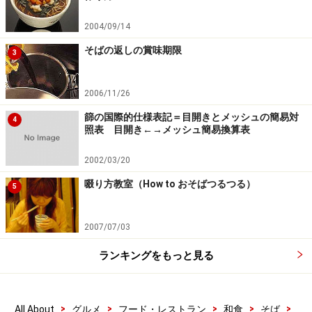
考えてプロセスを進めて欲しい。
2004/09/14
そばの返しの賞味期限
3
【関連記事】
2006/11/26
手打ちそば・そば打ち道具の選びかたＱ＆Ａ
篩の国際的仕様表記＝目開きとメッシュの簡易対
4
照表 目開き←→メッシュ簡易換算表
手打ちそば・のし論
長～い長いそばの打ちかた
2002/03/20
12歳のそば打ち#19●後始末と道具の手入れ
啜り方教室（How to おそばつるつる）
5
それでいいのだ！そば打ち男
2007/07/03
※記事内容は執筆時点のものです。最新の内容をご確認くださ
い。
ランキングをもっと見る
※メニューや料金などのデータは、取材時または記事公開時点で
の内容です。
>
>
>
>
>
All About
グルメ
フード・レストラン
和食
そば