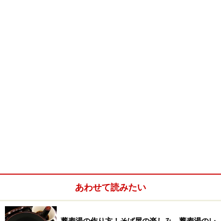
そば打ち職人が腰を痛めるポイントは、大きく分けて二
つある。ひとつめが、腰をかがめて行う位置にセットさ
れた低すぎるこね鉢。上体の水平を維持する水回しの姿
勢は、確実に腰をいためる原因となる。
もうひとつが、この本のしだ。この本のしを、のし台の
遠くのほうで行おうとすると、適正加水の生地で本のし
をしている間、上体の体重を全面的に生地し与えること
ができる生地ならまだしも、ずる玉で麺棒の重さだけで
変形してしまうような生地をのさなければいけないとな
ると、生地には全く体重を預けることができず、したが
ってこちらも上体の水平を腰の負担で行う姿勢を強いら
れることになる。築地そばアカデミーの打ち方は、この
部分を徹底的に改良して腰への負担を大きく和らげてい
あわせて読みたい
る。そして、本のしのフィニッシュが、ちょうどこれか
ら説明しようとしている図のカタチになっていうという
わけだ。
蕎麦湯の作り方！そば屋の楽しみ、蕎麦湯のレ