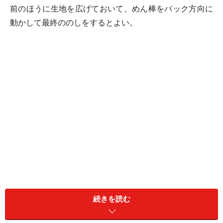
前のほうに生地を広げておいて、めん棒をバック方向に
動かして最終ののしをするとよい。
この方法だとほとんど直立のまま生地を仕上げることが
続きを読む
できるので、腰への負担がほとんどかからない。