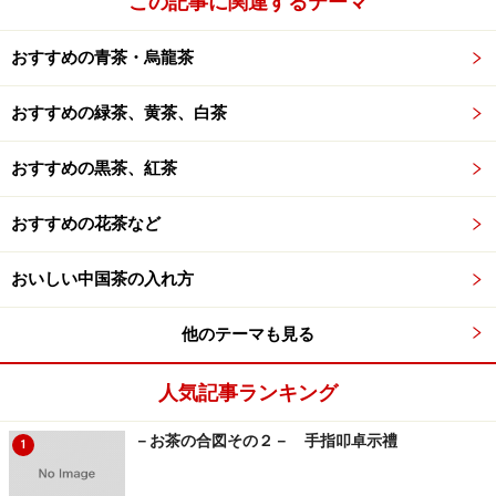
この記事に関連するテーマ
ミニ沱茶（90年代） 雲南茶葉分公司
おすすめの青茶・烏龍茶
ミニ沱茶は屑の茶を集めて作られたいといわれるも
のだが、90年代初期（91か92）に初めて作られたオ
おすすめの緑茶、黄茶、白茶
リジナル。非常にまろやかで美味しい。
ちなみに「7542」という番号は、最初の「75」は75年に
おすすめの黒茶、紅茶
作られるようになったいわゆる型番のようなもの。4は1
おすすめの花茶など
級から10級までの茶葉の配合を示し、最後の2は作った
会社を示している。
おいしい中国茶の入れ方
他のテーマも見る
人気記事ランキング
※記事内容は執筆時点のものです。最新の内容をご確認くださ
－お茶の合図その２－ 手指叩卓示禮
1
い。
※メニューや料金などのデータは、取材時または記事公開時点で
の内容です。