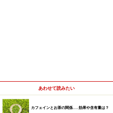
茶会の茶譜
7542 緑印
以前からかめきちさんは、自分で歩き回って入手した鳳
凰単叢や安渓鉄観音を「こんなにすばらしいお茶がある
ことを多くの人にしってもらいたい」と、東京や大阪の
茶館でお茶会を開催してきた。
今回のプーアル茶の茶会に関しても、プーアル茶を飲ん
だ人の感想が「飲みやすい」とか「何々の香りがする」
というようものばかりで、「美味しい！」というものが
ひとつも無かったから是非、みんなにビンテージのプー
あわせて読みたい
アル茶が美味しいものだということを知ってもらいたい
と思い、中村さんの誘いに乗った。
カフェインとお茶の関係……効果や含有量は？