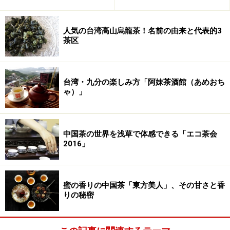
字がスタンプされている。まろやかな味わいが特
徴。
人気の台湾高山烏龍茶！名前の由来と代表的3
茶区
7542 緑印（70年代中葉・餅茶） [孟力]海茶厰
濃厚で深みのあるおいしいプーアル茶。緑色の
「茶」の文字がスタンプされてる。
台湾・九分の楽しみ方「阿妹茶酒館（あめおち
野生生茶（80年代・散茶）
ゃ）」
いわゆる固められていないばらのお茶。雲南省の野
生の茶樹から作られた茶。茎が多い。
中国茶の世界を浅草で体感できる「エコ茶会
老散茶（60年代・散茶） [孟力]海茶厰
2016」
しっとりとした味わいのお茶。このようなお茶がち
ゃんと残っているところがとても驚きである。
7582（8582に変更されたもの・餅茶） [孟力]海茶
蜜の香りの中国茶「東方美人」、その甘さと香
りの秘密
厰
南天公司が全て買い取って7582を8582に番号を変更
したお茶。