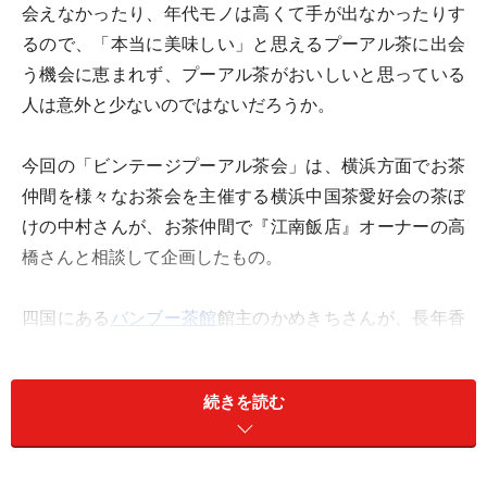
会えなかったり、年代モノは高くて手が出なかったりす
るので、「本当に美味しい」と思えるプーアル茶に出会
う機会に恵まれず、プーアル茶がおいしいと思っている
人は意外と少ないのではないだろうか。
今回の「ビンテージプーアル茶会」は、横浜方面でお茶
仲間を様々なお茶会を主催する横浜中国茶愛好会の茶ぼ
けの中村さんが、お茶仲間で『江南飯店』オーナーの高
橋さんと相談して企画したもの。
四国にある
バンブー茶館
館主のかめきちさんが、長年香
港のプーアル茶に詳しい茶人と懇意にする中で購入し、
「乾倉」と呼ばれるきちんと管理された倉庫に寝かせて
続きを読む
いるものを今回持ち帰ったのを機会に開催された。