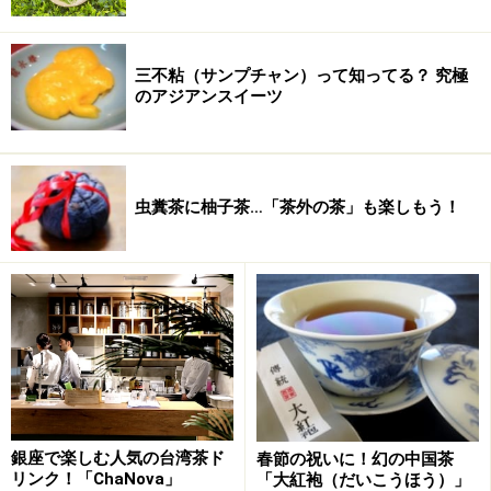
そのかめきちさんが今回の茶会に持参してくれたプーア
ル茶は、1960年代以降の散茶（さんちゃ）、磚茶（せん
ちゃ）、餅茶（へいちゃ）、沱茶（とうちゃ）などで、
三不粘（サンプチャン）って知ってる？ 究極
のアジアンスイーツ
個人ではなかなか購入できない価格帯のお茶ばかり。
午後１時からはじまり午後５時までの４時間で飲んだお
茶は以下のとおり。
虫糞茶に柚子茶…「茶外の茶」も楽しもう！
棗香茶磚（60年～70年） 雲南茶葉分公司
なつめの香りのするプーアル茶。ブロック状に固め
られているお茶で、３煎茶目から本来の味をガツン
と発揮するお茶。
銀座で楽しむ人気の台湾茶ド
春節の祝いに！幻の中国茶
7542 黄印（80年代・餅茶）
リンク！「ChaNova」
「大紅袍（だいこうほう）」
円盤状の餅茶の包み紙に、黄色い字体で「茶」の文