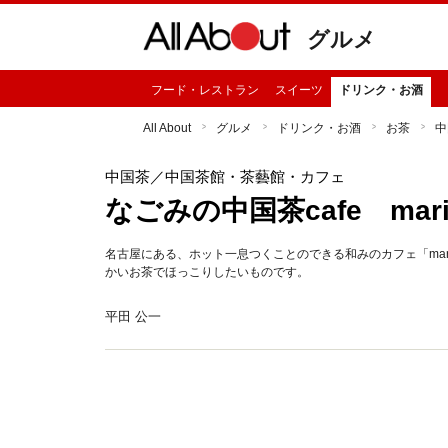
グルメ
フード・レストラン
スイーツ
ドリンク・お酒
All About
グルメ
ドリンク・お酒
お茶
中
中国茶
／中国茶館・茶藝館・カフェ
なごみの中国茶cafe mari
名古屋にある、ホット一息つくことのできる和みのカフェ「ma
かいお茶でほっこりしたいものです。
平田 公一