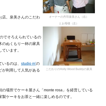
。
たお店。泉美さんのこだわ
オーナーの丹羽泉美さん（右）
とお母様（左）
のでそろえられているの
木のぬくもり一杯の家具
しています。
ているのは、
studio m'
の
こだわりのHolly Wood Buddyの家具
どが利用して人気がある
場所でケーキ屋さん「monte rosa」を経営している
自家製ケーキをお茶と一緒に楽しめるのです。