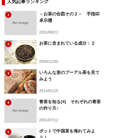
人気記事ランキング
－お茶の合図その２－ 手指叩
1
卓示禮
2001/06/21
お茶に含まれている成分：２
2
2009/12/30
いろんな形のプーアル茶を見て
3
みよう
2014/01/15
青茶を知る(4) それぞれの青茶
4
の作り方♪
2001/07/12
ポットで中国茶を淹れてみよ
5
う！