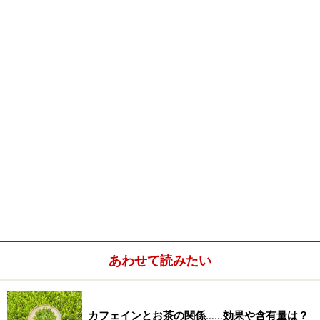
いというイメージが強いお茶ですが、竹里館のプーアー
ルは、ほんのりと
あずき
のような味わいのするプーアー
ル茶。これを使ってお粥をおいしく仕上げています。丼
一杯のお粥の上には、トッピングでシュウマイ皮の揚げ
たものが散らしてあり、お粥とのマッチングは最高。
中華粥は中身が無いとなんとなく飽きてしまうのです
が、このプーアールのお粥はそれだけで味わいがあるの
で、全く飽きません。その炊き加減も絶妙。しっとりと
したヘルシーお粥に仕上がっています。
このセットは、お粥をメインにそれぞれの小皿に乗った
「自家製のザーサイ」、「野沢菜」、「ひき肉の炒め
あわせて読みたい
煮」などが付いてきます。ザーサイは辛すぎず、塩辛す
ぎず、そのまま齧ってもおいしいもの。ひき肉の炒め煮
は後ほど紹介するルーロー飯に使われているもの。
カフェインとお茶の関係……効果や含有量は？