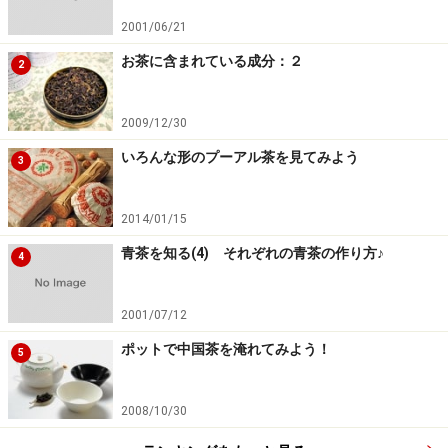
2001/06/21
お茶に含まれている成分：２
2
2009/12/30
いろんな形のプーアル茶を見てみよう
3
2014/01/15
青茶を知る(4) それぞれの青茶の作り方♪
4
2001/07/12
ポットで中国茶を淹れてみよう！
5
※記事内容は執筆時点のものです。最新の内容をご確認くださ
い。
※メニューや料金などのデータは、取材時または記事公開時点で
2008/10/30
の内容です。