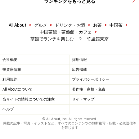
ランキングをもっと見る
次のページへ
1
/
2
>
>
>
>
>
All About
グルメ
ドリンク・お酒
お茶
中国茶
>
中国茶館・茶藝館・カフェ
茶館でランチを楽しむ ２ 竹里館東京
会社概要
採用情報
投資家情報
広告掲載
利用規約
プライバシーポリシー
All Aboutについて
著作権・商標・免責
当サイトの情報についての注意
サイトマップ
ヘルプ
© All About, Inc. All rights reserved.
掲載の記事・写真・イラストなど、すべてのコンテンツの無断複写・転載・公衆送信等
を禁じます