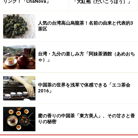
リンク！「ChaNova」
「大紅袍（だいこうほう）」
人気の台湾高山烏龍茶！名前の由来と代表的3
茶区
▼ 中華おこわセット
次ぎに紹介するのは、中
華おこわセット。普通お
台湾・九分の楽しみ方「阿妹茶酒館（あめおち
茶をメインにしている茶
ゃ）」
館だと、日本の場合は当
然中華おこわのように手
の込んだ料理を提供するのはコスト的に難しいのです
中国茶の世界を浅草で体感できる「エコ茶会
が、竹里館では、全て手作り。
2016」
中華おこわは吟味されたもち米、豚肉、干し蝦、干し椎
茸などを、時間をかけて仕込んであります。しかもこの
蜜の香りの中国茶「東方美人」、その甘さと香
りの秘密
おこわは、烏龍茶の茶葉入り。竹里館のおいしいお茶を
そのままおこわに蒸しこんで、コクを出しています。