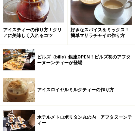
クイーンズハイランド
アイスティーの作り方！クリ
好きなスパイスをミックス！
アに美味しく入れるコツ
簡単マサラチャイの作り方
原産国：ケニア、スリランカ
ビルズ（bills）銀座OPEN！ビルズ初のアフタ
すっきり、さわやかな味と香りはミルクをいれるよりス
ーヌーンティーが登場
トレートで楽しみたい。
ペアリングス：タルト、チーズ系スイーツなど。
アイスロイヤルミルクティーの作り方
オリエンタルアフタヌーン
ホテルメトロポリタン丸の内 アフタヌーンテ
ィー
原産国：インド、中国