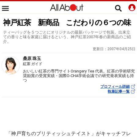
神戸紅茶 新商品 こだわりの６つの味
ティーバッグを５つごとにオリジナルの最新パッケージで包装。出来立
ての香りと味を家庭に届けるという、神戸紅茶2007年春の新商品のご紹
介。
更新日：
2007年04月25日
桑原 珠玉
紅茶 ガイド
おいしい紅茶の専門サイトOrangery Tea 代表。紅茶の学術研究
奨励賞の受賞実績・国際O-CHA学術会議での研究発表実績も持
つ
プロフィール詳細
執筆記事一覧
「
神戸育ちのブリティッシュテイスト
」がキャッチフレ