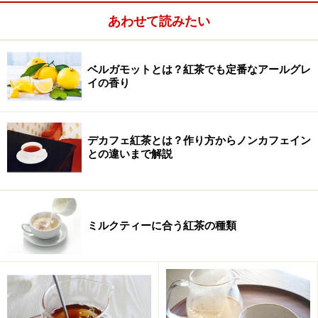
原産国：ケニア、ルワンダ、インド
あわせて読みたい
イングリッシュ・ブレックファストよりもマイルドなコ
クと渋みとフレッシュな香りをうみだしています。これ
ベルガモットとは？紅茶でも定番なアールグレ
もまたミルクティーがおすすめ。
イの香り
ペアリングス：パン、チョコレートスイーツなど。
デカフェ紅茶とは？作り方からノンカフェイン
ロイヤルブレンド
との違いまで解説
原産国：インド、ケニア
ミルクティーに合う紅茶の種類
優雅な香りが引き立つダージリンセカンドフラッシュと
ケニア産茶葉のコクが加わり、ボディがしっかりしてい
ます。一日中、ミルクティーでもストレートでもいろい
ろな楽しみ方ができそう。
ペアリングス：パン、パイ、ビスケットなど。