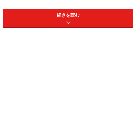
案している「ペアリングス」も合わせてご紹介します。
続きを読む
イングリッシュブレックファスト
原産国：インド、ケニア
深いコクと力強い渋みはアッサムセカンドフラッシュと
ケニア高地産茶葉のブレンドによるもの。ミルクティー
で味わうための紅茶。英国の紅茶をミルクティで飲む人
のが好きな人におすすめ。
ペアリングス：パン、スコーン、クッキーなど。
ロンドンブレックファスト