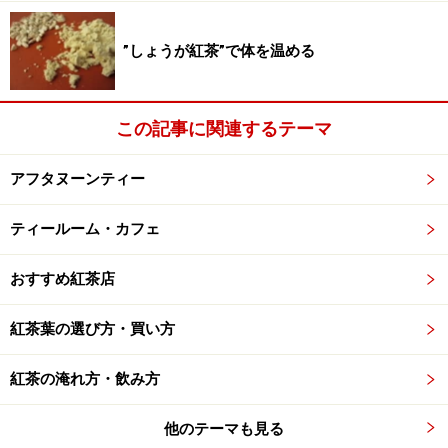
渋みの少なく、キームン独特のエキゾチックな香り。ス
トレートで午後のティータイムに試してみたい。
”しょうが紅茶”で体を温める
ペアリングス：クリーム、フルーツ系デザートなど。
この記事に関連するテーマ
アールグレイ
アフタヌーンティー
ティールーム・カフェ
原産国：中国、スリランカ、インド
アールグレイの香りはそれほどきつくなく、ベルガモッ
おすすめ紅茶店
トで香りを付与した古典的なアールグレイのレシピを再
現しています。
紅茶葉の選び方・買い方
ペアリングス：プリン、ババロアなど。
紅茶の淹れ方・飲み方
他のテーマも見る
シーンに合わせて味を選べる上に、鮮度も保てるという