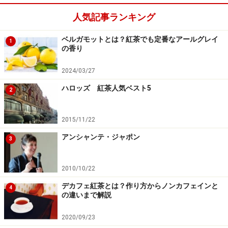
至れり尽くせりの新商品ですね。
人気記事ランキング
■協力：
神戸紅茶
ベルガモットとは？紅茶でも定番なアールグレイ
1
の香り
※記事内容は執筆時点のものです。最新の内容をご確認くださ
い。
2024/03/27
※メニューや料金などのデータは、取材時または記事公開時点で
の内容です。
ハロッズ 紅茶人気ベスト5
2
2015/11/22
アンシャンテ・ジャポン
3
2010/10/22
デカフェ紅茶とは？作り方からノンカフェインと
4
の違いまで解説
2020/09/23