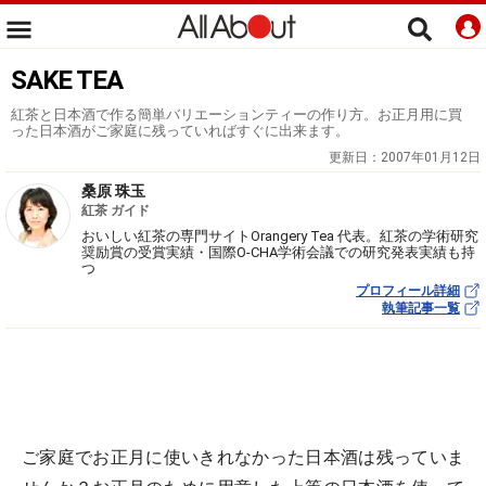
SAKE TEA
紅茶と日本酒で作る簡単バリエーションティーの作り方。お正月用に買
った日本酒がご家庭に残っていればすぐに出来ます。
更新日：
2007年01月12日
桑原 珠玉
紅茶 ガイド
おいしい紅茶の専門サイトOrangery Tea 代表。紅茶の学術研究
奨励賞の受賞実績・国際O-CHA学術会議での研究発表実績も持
つ
プロフィール詳細
執筆記事一覧
ご家庭でお正月に使いきれなかった日本酒は残っていま