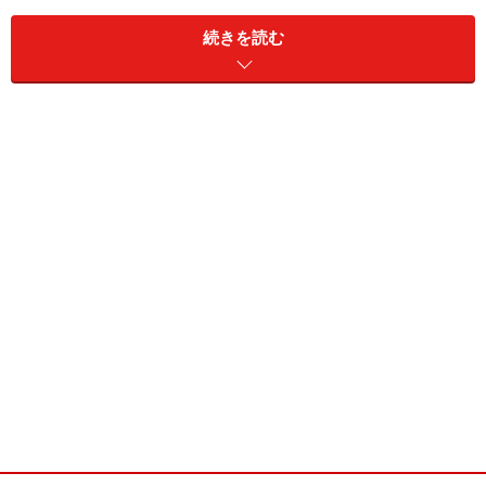
※メニューや料金などのデータは、取材時または記事公開時点で
の内容です。
続きを読む