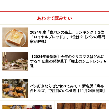
あわせて読みたい
2024年度「食パンの売上」ランキング！ 2位
「ロイヤルブレッド」、1位は？【パンの専門
家が解説】
【2024年最新版】今年のクリスマスはどれに
セットのパンとお菓子の説明をいたしましょう。
する？ 伝統の発酵菓子「極上のシュトレン」6
選
3種チーズ
まずは、上記写真左下、「3種チーズ」。断面は下記の
パン好きならぜひ食べてみて！ 新名所「麻布
台ヒルズ」で注目のパン5選【11月24日開業】
ようになっています。3種のチーズはゴーダ、チェダ
ー、スモーク。もう一品、巻き込まれた燻製チキンは、
寺本康子さんの自家製です。 以前、作っていたこともあ