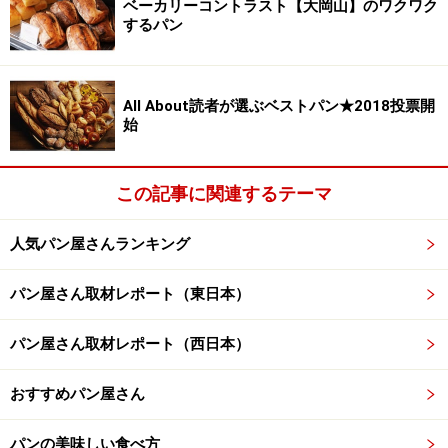
ベーカリーコントラスト【大岡山】のワクワク
するパン
ブレッド＆サーカス 人気の定番
そして人気の定番。ブレッド＆サーカスで一番のおすす
めは数種類あるカンパーニュの類ですが、その中でも
All About読者が選ぶベストパン★2018投票開
始
「石臼挽き全粒粉カンパーニュ」はおいしいうちに食べ
きれる小さめサイズ。カナダ産最高級小麦粉を使用、全
粒粉は25％。もっちりとした食感でクセはなく、料理と
この記事に関連するテーマ
あわせても、サンドイッチにもよく、オリーブオイルに
人気パン屋さんランキング
浸していただくと最高です。
パン屋さん取材レポート（東日本）
「食パン」はきめの細かいしっとりとした生地が、柔ら
かいのにズシリと重く、上質な絹のような質感。初日は
パン屋さん取材レポート（西日本）
焼かずにそのまま食べたくなります。翌日からはトース
トがおすすめです。
おすすめパン屋さん
パンの美味しい食べ方