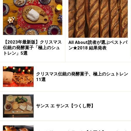
るピザ生地をバケットのように成形。「クープからチー
ズがぷくっと吹き出ているのが食べたかったんですね。
火山ストロンボリのイメージでした。ちょっとオーバー
ですが」と康子さん。 店頭でも人気のパンです。
【2023年最新版】クリスマス
All About読者が選ぶベストパ
伝統の発酵菓子「極上のシュ
ン★2018 結果発表
トレン」5選
クリスマス伝統の発酵菓子、極上のシュトレン
11選
サンス エ サンス【つくし野】
3種チーズ