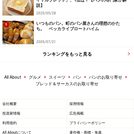
イヤルブレッド」、1位は？【パンの専門家が解
説】
2025/05/28
いつものパン。町のパン屋さんの理想のかた
5
ち。 ベッカライブロートハイム
2005/07/21
ランキングをもっと見る
食パン
>
>
>
>
>
All About
グルメ
スイーツ
パン
パンのお取り寄せ
数年前に登場して以来、人気があるピロウ（枕）シリー
ブレッド＆サーカスのお取り寄せ
ズの「芋南瓜小豆」はカットするときにドキドキするパ
ンです。生クリーム入りのまろやかな生地には、サツマ
イモ、カボチャ、アズキがたっぷり、チーズと一緒にダ
会社概要
採用情報
イナミックに巻き込まれています。
投資家情報
広告掲載
利用規約
プライバシーポリシー
All Aboutについて
著作権・商標・免責