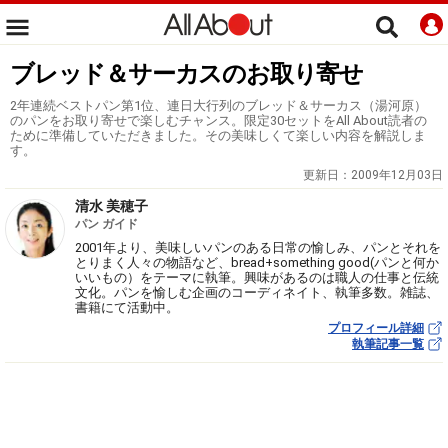
ブレッド＆サーカスのお取り寄せ
2年連続ベストパン第1位、連日大行列のブレッド＆サーカス（湯河原）
のパンをお取り寄せで楽しむチャンス。限定30セットをAll About読者の
ために準備していただきました。その美味しくて楽しい内容を解説しま
す。
更新日：
2009年12月03日
清水 美穂子
パン ガイド
2001年より、美味しいパンのある日常の愉しみ、パンとそれを
とりまく人々の物語など、bread+something good(パンと何か
いいもの）をテーマに執筆。興味があるのは職人の仕事と伝統
文化。パンを愉しむ企画のコーディネイト、執筆多数。雑誌、
書籍にて活動中。
プロフィール詳細
執筆記事一覧