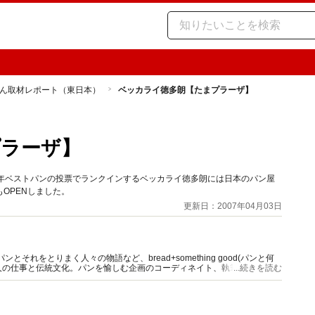
ん取材レポート（東日本）
ベッカライ徳多朗【たまプラーザ】
プラーザ】
毎年ベストパンの投票でランクインするベッカライ徳多朗には日本のパン屋
OPENしました。
更新日：2007年04月03日
それをとりまく人々の物語など、bread+something good(パンと何
人の仕事と伝統文化。パンを愉しむ企画のコーディネイト、執筆多数。雑
...続きを読む