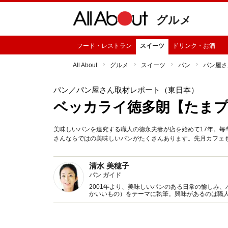
グルメ
フード・レストラン
スイーツ
ドリンク・お酒
All About
グルメ
スイーツ
パン
パン屋さ
パン
／パン屋さん取材レポート（東日本）
ベッカライ徳多朗【たま
美味しいパンを追究する職人の徳永夫妻が店を始めて17年。
さんならではの美味しいパンがたくさんあります。先月カフェも
清水 美穂子
パン ガイド
2001年より、美味しいパンのある日常の愉しみ、パンと
かいいもの）をテーマに執筆。興味があるのは職
誌、書籍にて活動中。