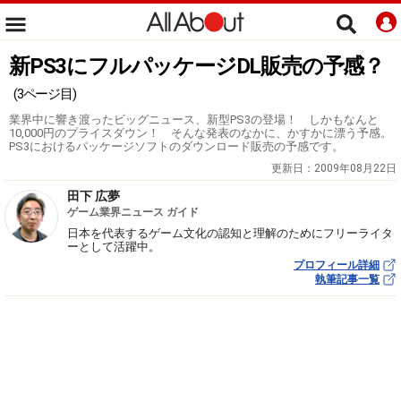
新PS3にフルパッケージDL販売の予感？
(3ページ目)
業界中に響き渡ったビッグニュース、新型PS3の登場！ しかもなんと
10,000円のプライスダウン！ そんな発表のなかに、かすかに漂う予感。
PS3におけるパッケージソフトのダウンロード販売の予感です。
更新日：
2009年08月22日
田下 広夢
ゲーム業界ニュース ガイド
日本を代表するゲーム文化の認知と理解のためにフリーライタ
ーとして活躍中。
プロフィール詳細
執筆記事一覧