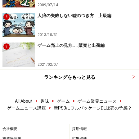
2009/07/14
人狼の失敗しない嘘のつき方 上級編
4
2013/10/31
ゲーム売上の見方……販売と出荷編
5
2021/02/07
ランキングをもっと見る
>
>
>
>
All About
趣味
ゲーム
ゲーム業界ニュース
>
ゲームニュース講座
新PS3にフルパッケージDL販売の予感？
会社概要
採用情報
投資家情報
広告掲載